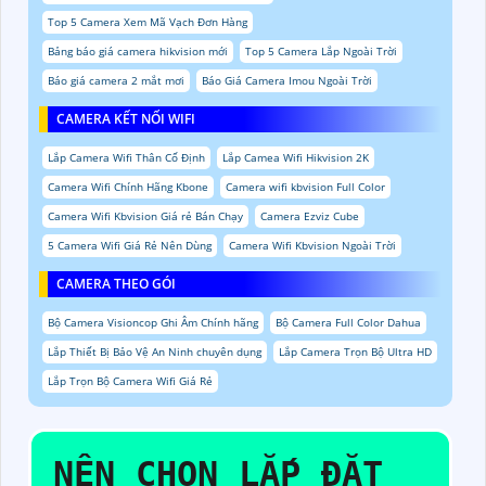
Top 5 Camera Xem Mã Vạch Đơn Hàng
Bảng báo giá camera hikvision mới
Top 5 Camera Lắp Ngoài Trời
Báo giá camera 2 mắt mơi
Báo Giá Camera Imou Ngoài Trời
CAMERA KẾT NỐI WIFI
Lắp Camera Wifi Thân Cố Định
Lắp Camea Wifi Hikvision 2K
Camera Wifi Chính Hãng Kbone
Camera wifi kbvision Full Color
Camera Wifi Kbvision Giá rẻ Bán Chạy
Camera Ezviz Cube
5 Camera Wifi Giá Rẻ Nên Dùng
Camera Wifi Kbvision Ngoài Trời
CAMERA THEO GÓI
Bộ Camera Visioncop Ghi Âm Chính hãng
Bộ Camera Full Color Dahua
Lắp Thiết Bị Bảo Vệ An Ninh chuyên dụng
Lắp Camera Trọn Bộ Ultra HD
Lắp Trọn Bộ Camera Wifi Giá Rẻ
NÊN CHỌN
LẮP ĐẶT