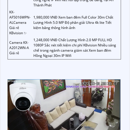
Thành Phát
KX-
AF5016WPN-
1,980,000 VNĐ Xem ban đêm Full Color 30m Chất
ALCamera
Lượng Hình 5.0 MP Độ phân giải Ultra 4k lite Tiết
Giá rẻ
kiệm băng thông hình ảnh
KBvision ✨
1,248,000 VNĐ Chất Lượng Hình 2.0 MP FULL HD
Camera KX-
1080P Sắc nét tiết kiệm chi phí KBvision Nhiều sáng
A2012WN-A
chế trong ngành camera giám sát Xem ban đêm
Giá rẻ
Hồng Ngoại 30m IP Wifi