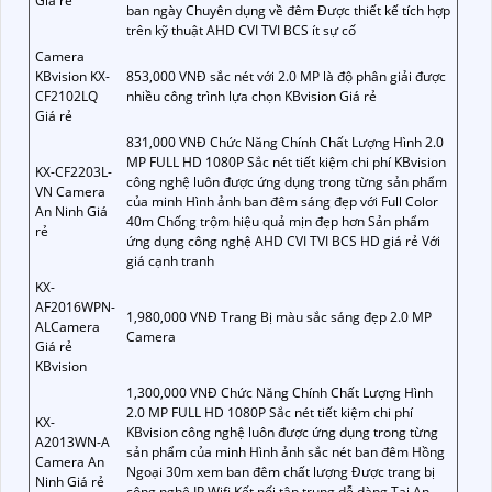
Giá rẻ
ban ngày Chuyên dụng về đêm Được thiết kế tích hợp
trên kỹ thuật AHD CVI TVI BCS ít sự cố
Camera
KBvision KX-
853,000 VNĐ sắc nét với 2.0 MP là độ phân giải được
CF2102LQ
nhiều công trình lựa chọn KBvision Giá rẻ
Giá rẻ
831,000 VNĐ Chức Năng Chính Chất Lượng Hình 2.0
MP FULL HD 1080P Sắc nét tiết kiệm chi phí KBvision
KX-CF2203L-
công nghệ luôn được ứng dụng trong từng sản phẩm
VN Camera
của minh Hình ảnh ban đêm sáng đẹp với Full Color
An Ninh Giá
40m Chống trộm hiệu quả mịn đẹp hơn Sản phẩm
rẻ
ứng dụng công nghệ AHD CVI TVI BCS HD giá rẻ Với
giá cạnh tranh
KX-
AF2016WPN-
1,980,000 VNĐ Trang Bị màu sắc sáng đẹp 2.0 MP
ALCamera
Camera
Giá rẻ
KBvision
1,300,000 VNĐ Chức Năng Chính Chất Lượng Hình
2.0 MP FULL HD 1080P Sắc nét tiết kiệm chi phí
KX-
KBvision công nghệ luôn được ứng dụng trong từng
A2013WN-A
sản phẩm của minh Hình ảnh sắc nét ban đêm Hồng
Camera An
Ngoại 30m xem ban đêm chất lượng Được trang bị
Ninh Giá rẻ
công nghệ IP Wifi Kết nối tập trung dễ dàng Tại An