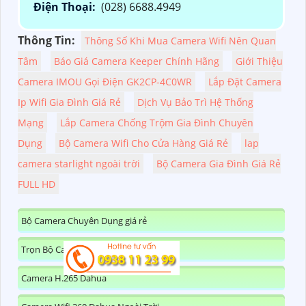
Điện Thoại:
(028) 6688.4949
Thông Tin:
Thông Số Khi Mua Camera Wifi Nên Quan
Tâm
Báo Giá Camera Keeper Chính Hãng
Giới Thiệu
Camera IMOU Gọi Điện GK2CP-4C0WR
Lắp Đặt Camera
Ip Wifi Gia Đình Giá Rẻ
Dịch Vụ Bảo Trì Hệ Thống
Mạng
Lắp Camera Chống Trộm Gia Đình Chuyên
Dụng
Bộ Camera Wifi Cho Cửa Hàng Giá Rẻ
lap
camera starlight ngoài trời
Bộ Camera Gia Đình Giá Rẻ
FULL HD
Bộ Camera Chuyên Dụng giá rẻ
Trọn Bộ Camera Nên Dùng
Camera H.265 Dahua