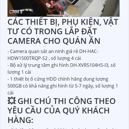
CÁC THIẾT BỊ, PHỤ KIỆN, VẬT
TƯ CÓ TRONG LẮP ĐẶT
CAMERA CHO QUÁN ĂN
- Camera quan sát an ninh giá rẻ DH-HAC-
HDW1500TRQP-S2 , số lượng 4 cái
- Bộ xử lý trung tâm ghi hình DH-XVR5104HS-I3, số
lượng 1 cái
- 1 thiết bị ổ cứng HDD chính hãng dung lượng
500GB có khả năng ghi hình từ 5-7 ngày, số lượng 1
cái
💥 GHI CHÚ THI CÔNG THEO
YÊU CẦU CỦA QUÝ KHÁCH
HÀNG: