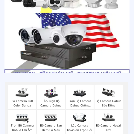
Bộ Camera Full
Trọn Bộ Camera
Lắp Trọn Bộ
Bộ Camera Dahua
Color Dahua
Dahua Chống
Camera Dahua
Báo Động
Trộm
Trọn Bộ Camera
Bộ Camera Ban
Bộ Camera Ngoài
Lắp Camera
Dahua Ghi Âm
Đêm Có Màu
Trời
Kbvision Trọn Gói