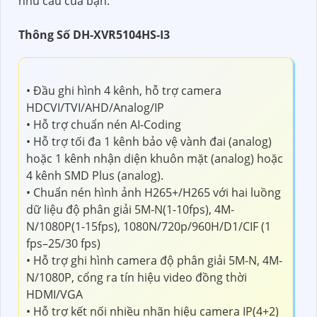
nhu cầu của bạn.
Thông Số DH-XVR5104HS-I3
• Đầu ghi hình 4 kênh, hỗ trợ camera
HDCVI/TVI/AHD/Analog/IP
• Hỗ trợ chuẩn nén AI-Coding
• Hỗ trợ tối đa 1 kênh bảo vệ vành đai (analog)
hoặc 1 kênh nhận diện khuôn mặt (analog) hoặc
4 kênh SMD Plus (analog).
• Chuẩn nén hình ảnh H265+/H265 với hai luồng
dữ liệu độ phân giải 5M-N(1-10fps), 4M-
N/1080P(1-15fps), 1080N/720p/960H/D1/CIF (1
fps–25/30 fps)
• Hỗ trợ ghi hình camera độ phân giải 5M-N, 4M-
N/1080P, cổng ra tín hiệu video đồng thời
HDMI/VGA
• Hỗ trợ kết nối nhiều nhãn hiệu camera IP(4+2)