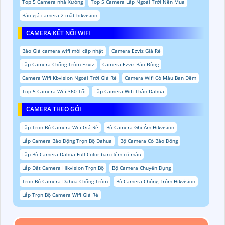
Top 5 Camera nhà Xưởng
Top 5 Camera Lắp Ngoài Trời Nên Mua
Báo giá camera 2 mắt hikvision
CAMERA KẾT NỐI WIFI
Báo Giá camera wifi mới cập nhật
Camera Ezviz Giá Rẻ
Lắp Camera Chống Trộm Ezviz
Camera Ezviz Báo Động
Camera Wifi Kbvision Ngoài Trời Giá Rẻ
Camera Wifi Có Màu Ban Đêm
Top 5 Camera Wifi 360 Tốt
Lắp Camera Wifi Thân Dahua
CAMERA THEO GÓI
Lắp Trọn Bộ Camera Wifi Giá Rẻ
Bộ Camera Ghi Âm Hikvision
Lắp Camera Báo Động Trọn Bộ Dahua
Bộ Camera Có Báo Đông
Lắp Bộ Camera Dahua Full Color ban đêm có màu
Lắp Đặt Camera Hikvision Trọn Bộ
Bộ Camera Chuyên Dụng
Trọn Bộ Camera Dahua Chống Trộm
Bộ Camera Chống Trộm Hikvision
Lắp Trọn Bộ Camera Wifi Giá Rẻ