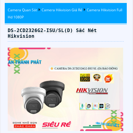
Camera Quan Sát
Camera Hikvision Giá Rẻ
Camera Hikvision Full
Hd 1080P
DS-2CD2326G2-ISU/SL(D) Sắc Nét
Hikvision