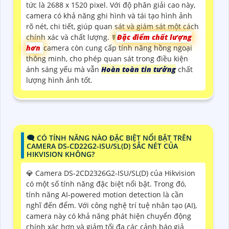
tức là 2688 x 1520 pixel. Với độ phân giải cao này,
camera có khả năng ghi hình và tái tạo hình ảnh
rõ nét, chi tiết, giúp quan sát và giám sát một cách
chính xác và chất lượng. ☤
Đặc điểm chất lượng
hơn
camera còn cung cấp tính năng hồng ngoại
thông minh, cho phép quan sát trong điều kiện
ánh sáng yếu mà vẫn
Hoàn toàn tin tưởng
chất
lượng hình ảnh tốt.
🗨️ CÓ TÍNH NĂNG NÀO ĐẶC BIỆT NỔI BẬT TRÊN
CAMERA DS-CD22G2-ISU/SL(D) SẮC NÉT CỦA
HIKVISION KHÔNG?
💎 Camera DS-2CD2326G2-ISU/SL(D) của Hikvision
có một số tính năng đặc biệt nổi bật. Trong đó,
tính năng AI-powered motion detection là cần
nghĩ đến đểm. Với công nghệ trí tuệ nhân tạo (AI),
camera này có khả năng phát hiện chuyển động
chính xác hơn và giảm tối đa các cảnh báo giả