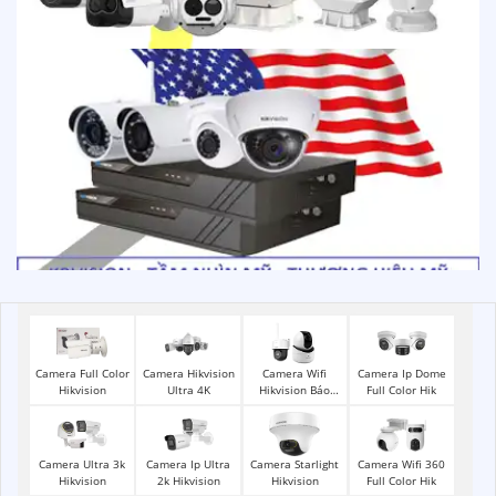
Camera Full Color
Camera Hikvision
Camera Wifi
Camera Ip Dome
Hikvision
Ultra 4K
Hikvision Báo
Full Color Hik
Động
Camera Ultra 3k
Camera Ip Ultra
Camera Starlight
Camera Wifi 360
Hikvision
2k Hikvision
Hikvision
Full Color Hik