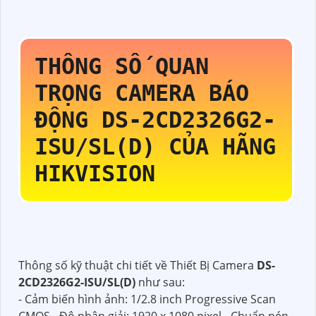
THÔNG SỐ QUAN
TRỌNG CAMERA BÁO
ĐỘNG
DS-2CD2326G2-
ISU/SL(D)
CỦA HÃNG
HIKVISION
Thông số kỹ thuật chi tiết về Thiết Bị Camera
DS-
2CD2326G2-ISU/SL(D)
như sau:
- Cảm biến hình ảnh: 1/2.8 inch Progressive Scan