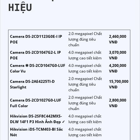
HIỆU
2.0 megapixel Chất
Camera DS-2CD1123G0E-I IP
2,460,000
lượng đúng tiêu
POE
VNĐ
chuẩn
Camera DS-2CD1047G2-L IP
4.0 megapixel chất
3,070,000
POE
lượng cao tiết kiệm
VNĐ
Camera ❇ DS-2CD1047G0-LUF
4.0 megapixel chất
4,200,000
Color Vu
lượng cao tiết kiệm
VNĐ
2.0 megapixel Chất
Camera DS-2AE4225TI-D
15,700,000
lượng đúng tiêu
Starlight
VNĐ
chuẩn
2.0 megapixel Chất
Camera DS-2CD1027G0-LUF
2,800,000
lượng đúng tiêu
Full Color
VNĐ
chuẩn
Hikvision DS-2SF8C442MXS-
4.0 megapixel chất
DLW 14F1 P3 Hình Ảnh Đẹp ✓
lượng cao tiết kiệm
Hikvision iDS-TCM403-BI Sắc
4.0 megapixel chất
Nét
lượng cao tiết kiệm