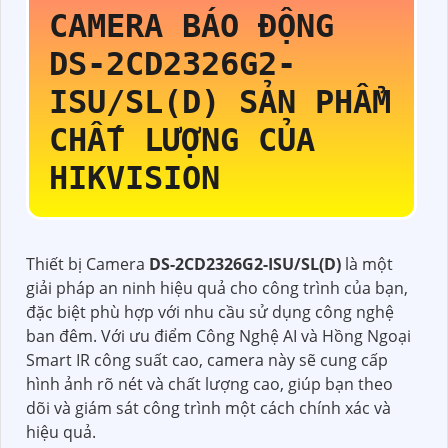
CAMERA BÁO ĐỘNG
DS-2CD2326G2-
ISU/SL(D)
SẢN PHẨM
CHẤT LƯỢNG CỦA
HIKVISION
Thiết bị Camera
DS-2CD2326G2-ISU/SL(D)
là một
giải pháp an ninh hiệu quả cho công trình của bạn,
đặc biệt phù hợp với nhu cầu sử dụng công nghệ
ban đêm. Với ưu điểm Công Nghệ AI và Hồng Ngoại
Smart IR công suất cao, camera này sẽ cung cấp
hình ảnh rõ nét và chất lượng cao, giúp bạn theo
dõi và giám sát công trình một cách chính xác và
hiệu quả.