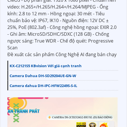
CMOS - Độ phân giải: 1920 x 1080 pixel - Chuẩn nén
video: H.265+/H.265/H.264+/H.264/MJPEG - Ống
kính: 2.8 to 12 mm - Hồng ngoại: 30 mét - Tiêu
chuẩn bảo vệ: IP67, IK10 - Nguồn điện: 12V DC ±
25%, PoE (802.3af) - Công nghệ hồng ngoại: EXIR 2.0
- Ghi âm: MicroSD/SDHC/SDXC (128 GB) - Chống
ngược sáng: True WDR - Chế độ quét: Progressive
Scan
Đề xuất các sản phẩm Công Nghệ AI đang bán chạy
KX-C2121S5 KBvision Với giá cạnh tranh
Camera Dahua DH-SD29204UE-GN-W
Camera dahua DH-IPC-HFW2249S-S-IL