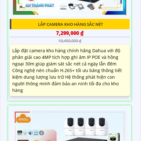
LẮP CAMERA KHO HÀNG SẮC NÉT
7,299,000 ₫
10,450,000 ₫
Lắp đặt camera kho hàng chính hãng Dahua với độ
phân giải cao 4MP tích hợp ghi âm IP POE và hồng
ngoại 30m giúp giám sát sắc nét cả ngày lẫn đêm
Công nghệ nén chuẩn H.265+ tối ưu băng thông tiết
kiệm dung lượng lưu trữ Hệ thống phát hiện con
người thông minh đảm bảo an ninh tối đa cho kho
hàng