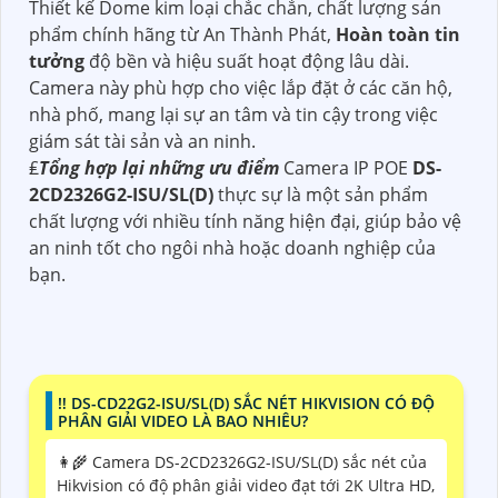
Thiết kế Dome kim loại chắc chắn, chất lượng sản
phẩm chính hãng từ An Thành Phát,
Hoàn toàn tin
tưởng
độ bền và hiệu suất hoạt động lâu dài.
Camera này phù hợp cho việc lắp đặt ở các căn hộ,
nhà phố, mang lại sự an tâm và tin cậy trong việc
giám sát tài sản và an ninh.
₤
Tổng hợp lại những ưu điểm
Camera IP POE
DS-
2CD2326G2-ISU/SL(D)
thực sự là một sản phẩm
chất lượng với nhiều tính năng hiện đại, giúp bảo vệ
an ninh tốt cho ngôi nhà hoặc doanh nghiệp của
bạn.
‼️ DS-CD22G2-ISU/SL(D) SẮC NÉT HIKVISION CÓ ĐỘ
PHÂN GIẢI VIDEO LÀ BAO NHIÊU?
👩‍🌾 Camera DS-2CD2326G2-ISU/SL(D) sắc nét của
Hikvision có độ phân giải video đạt tới 2K Ultra HD,