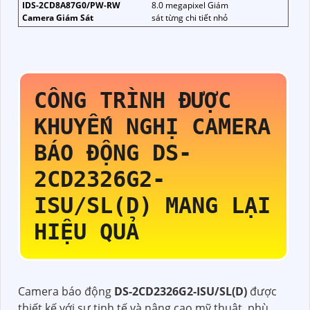
IDS-2CD8A87G0/PW-RW
8.0 megapixel Giám
Camera Giám Sát
sát từng chi tiết nhỏ
CÔNG TRÌNH ĐƯỢC
KHUYẾN NGHỊ CAMERA
BÁO ĐỘNG
DS-
2CD2326G2-
ISU/SL(D)
MANG LẠI
HIỆU QUẢ
Camera báo động
DS-2CD2326G2-ISU/SL(D)
được
thiết kế với sự tinh tế và nâng cao mỹ thuật, phù