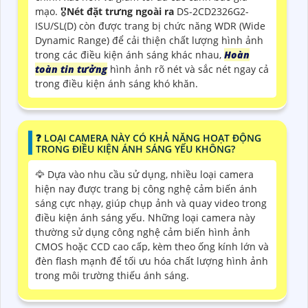
mạo. 🎖️
Nét đặt trưng ngoài ra
DS-2CD2326G2-
ISU/SL(D) còn được trang bị chức năng WDR (Wide
Dynamic Range) để cải thiện chất lượng hình ảnh
trong các điều kiện ánh sáng khác nhau,
Hoàn
toàn tin tưởng
hình ảnh rõ nét và sắc nét ngay cả
trong điều kiện ánh sáng khó khăn.
️❓ LOẠI CAMERA NÀY CÓ KHẢ NĂNG HOẠT ĐỘNG
TRONG ĐIỀU KIỆN ÁNH SÁNG YẾU KHÔNG?
🦅 Dựa vào nhu cầu sử dụng, nhiều loại camera
hiện nay được trang bị công nghệ cảm biến ánh
sáng cực nhạy, giúp chụp ảnh và quay video trong
điều kiện ánh sáng yếu. Những loại camera này
thường sử dụng công nghệ cảm biến hình ảnh
CMOS hoặc CCD cao cấp, kèm theo ống kính lớn và
đèn flash mạnh để tối ưu hóa chất lượng hình ảnh
trong môi trường thiếu ánh sáng.