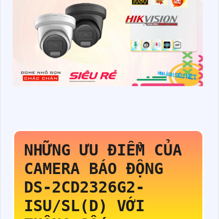
NHỮNG ƯU ĐIỂM CỦA
CAMERA BÁO ĐỘNG
DS-2CD2326G2-
ISU/SL(D)
VỚI