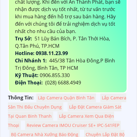
chất lượng. Khi đến với An Thành Phát, bạn sẽ
nhận được dịch vụ tốt nhất, từ tư vấn trước
khi mua hàng đến hỗ trợ sau bán hàng. Hãy
đến với chúng tôi để trải nghiệm dịch vụ tốt
nhất cho nhu cầu của bạn.
Trụ Sở:
51 Lũy Bán Bích, P. Tân Thới Hòa,
Q.Tân Phú, TP.HCM
Hotline: 0938.11.23.99
Chi Nhánh 1:
445/38 Tân Hòa Đông,P Bình
Trị Đông, Bình Tân, TP HCM
Kỹ Thuật:
0906.855.330
Điện Thoại:
(028) 6688.4949
Thông Tin:
Lăp Camera Quận Bình Tân
Lắp Camera
Sân Thi Đấu Chuyên Dụng
Lắp Đặt Camera Giám Sát
Tại Quan Binh Thanh
Lắp Camera Xem Qua Điện
Thoại
Review Camera IMOU Cruiser SE+ IPC-S41FEP
Bộ Camera Nhà Xưởng Báo Động
Chuyên Lắp Đặt Bộ