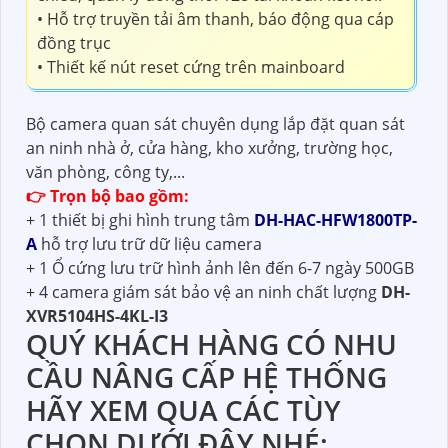
• Hỗ trợ truyền tải âm thanh, báo động qua cáp
đồng trục
• Thiết kế nút reset cứng trên mainboard
Bộ camera quan sát chuyên dụng lắp đặt quan sát
an ninh nhà ở, cửa hàng, kho xưởng, trường học,
văn phòng, công ty,...
👉 Trọn bộ bao gồm:
+ 1 thiết bị ghi hình trung tâm
DH-HAC-HFW1800TP-
A
hỗ trợ lưu trữ dữ liệu camera
+ 1 Ổ cứng lưu trữ hình ảnh lên đến 6-7 ngày 500GB
+ 4 camera giám sát bảo vệ an ninh chất lượng
DH-
XVR5104HS-4KL-I3
QUÝ KHÁCH HÀNG CÓ NHU
CẦU NÂNG CẤP HỆ THỐNG
HÃY XEM QUA CÁC TÙY
CHỌN DƯỚI ĐÂY NHÉ: