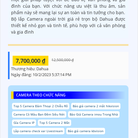
đình của bạn. Với chức năng ưu việt là thu âm, sản
phẩm này sẽ mang lại sự an toàn và tin tưởng cho bạn.
Bộ lắp Camera ngoài trời giá rẻ trọn bộ Dahua được
thiết kế nhỏ gọn và tinh tế, phù hợp với cả văn phòng
và gia đình
7,700,000 ₫
12,500,000 ₫
Thương hiệu:
Dahua
Ngày đăng:
10/2/2023 5:37:14 PM
CAMERA THEO CHỨC NĂNG
Top 5 Camera Đàm Thoại 2 Chiều Rõ
Báo giá camera 2 mắt hikvision
Camera Có Màu Ban Đêm Siêu Nét
Báo Giá Camera imou Trong Nhà
Gía Camera IP
Top 5 Camera 2 Mắt
Lắp camera check var Livestream
Báo giá camera kbvision