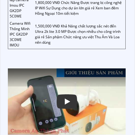
1,800,000 VNĐ Chức Năng Được trang bị công nghệ
Imou IPC
IP Wifi Sự Dụng cho dự án lớn giá rẻ Xem ban đêm
GK2DP
Hồng Ngoại 10m tiết kiệm
5C0WE
Camera Wifi
1,500,000 VNĐ Khả Năng chất lượng sắc nét đến
Thông Minh
Ultra 2k lite 3.0 MP Được chọn nhiều cho công trình
IPC GK2DP
giá rẻ Sản phậm Chức năng ưu việt Thu Âm Và Loa
3C0WE
nên dùng
IMOU
Xem video Lắp Camera Ngoài T