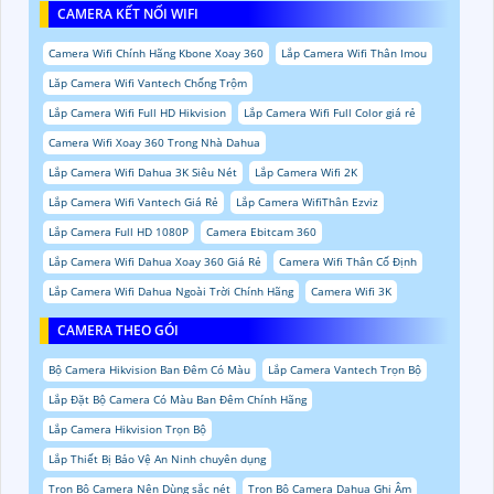
CAMERA KẾT NỐI WIFI
Camera Wifi Chính Hãng Kbone Xoay 360
Lắp Camera Wifi Thân Imou
Lăp Camera Wifi Vantech Chống Trộm
Lắp Camera Wifi Full HD Hikvision
Lắp Camera Wifi Full Color giá rẻ
Camera Wifi Xoay 360 Trong Nhà Dahua
Lắp Camera Wifi Dahua 3K Siêu Nét
Lắp Camera Wifi 2K
Lắp Camera Wifi Vantech Giá Rẻ
Lắp Camera WifiThân Ezviz
Lắp Camera Full HD 1080P
Camera Ebitcam 360
Lắp Camera Wifi Dahua Xoay 360 Giá Rẻ
Camera Wifi Thân Cố Định
Lắp Camera Wifi Dahua Ngoài Trời Chính Hãng
Camera Wifi 3K
CAMERA THEO GÓI
Bộ Camera Hikvision Ban Đêm Có Màu
Lắp Camera Vantech Trọn Bộ
Lắp Đặt Bộ Camera Có Màu Ban Đêm Chính Hãng
Lắp Camera Hikvision Trọn Bộ
Lắp Thiết Bị Bảo Vệ An Ninh chuyên dụng
Trọn Bộ Camera Nên Dùng sắc nét
Trọn Bộ Camera Dahua Ghi Âm