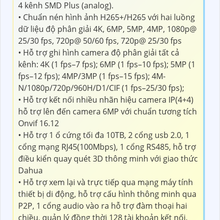
4 kênh SMD Plus (analog).
• Chuẩn nén hình ảnh H265+/H265 với hai luồng
dữ liệu độ phân giải 4K, 6MP, 5MP, 4MP, 1080p@
25/30 fps, 720p@ 50/60 fps, 720p@ 25/30 fps
• Hỗ trợ ghi hình camera độ phân giải tất cả
kênh: 4K (1 fps–7 fps); 6MP (1 fps–10 fps); 5MP (1
fps–12 fps); 4MP/3MP (1 fps–15 fps); 4M-
N/1080p/720p/960H/D1/CIF (1 fps–25/30 fps);
• Hỗ trợ kết nối nhiều nhãn hiệu camera IP(4+4)
hỗ trợ lên đến camera 6MP với chuẩn tương tích
Onvif 16.12
• Hỗ trợ 1 ổ cứng tối đa 10TB, 2 cổng usb 2.0, 1
cổng mạng RJ45(100Mbps), 1 cổng RS485, hỗ trợ
điều kiển quay quét 3D thông minh với giao thức
Dahua
• Hỗ trợ xem lại và trực tiếp qua mạng máy tính
thiết bị di động, hỗ trợ cấu hình thông minh qua
P2P, 1 cổng audio vào ra hỗ trợ đàm thoại hai
chiều, quản lý đồng thời 128 tài khoản kết nối.