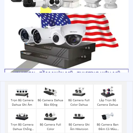
Trọn Bộ Camera
Bộ Camera Full
Bộ Camera Dahua
Lắp Trọn Bộ
Dahua Ghi Âm
Color Dahua
Báo Động
Camera Dahua
Trọn Bộ Camera
Bộ Camera Full
Bộ Camera Ghi
Bộ Camera Ban
Dahua Chống
Color
Âm Hikvision
Đêm Có Màu