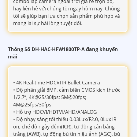
combo lắp camera ngoài trời giá rẻ trọn bộ,
hãy liên hệ với chúng tôi ngay hôm nay. Chúng
tôi sẽ giúp bạn lựa chọn sản phẩm phù hợp và
mang lại sự hài lòng tuyệt đối.
Thông Số DH-HAC-HFW1800TP-A đang khuyến
mãi
• 4K Real-time HDCVI IR Bullet Camera
• Độ phân giải 8MP, cảm biến CMOS kích thước
1/2.7”, 4K@25/30fps; 5M@20fps;
4M@25fps/30fps.
• Hỗ trợ HDCVI/HDTVI/AHD/ANALOG
• Độ nhạy sáng tối thiểu 0.03Lux/F2.0, 0Lux IR
on, chế độ ngày đêm(ICR), tự động cân bằng
trắng (AWB), tự động bù tín hiệu ảnh (AGC), bù