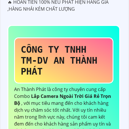
🔥 HOÀN TIỀN 100% NẾU PHÁT HIỆN HÀNG GIẢ
,HÀNG NHÁI KÉM CHẤT LƯỢNG
CÔNG TY TNHH
TM-DV AN THÀNH
PHÁT
An Thành Phát là công ty chuyên cung cấp
Combo
Lắp Camera Ngoài Trời Giá Rẻ Trọn
Bộ
, với mục tiêu mang đến cho khách hàng
dịch vụ chăm sóc tốt nhất. Với uy tín nhiều
năm trong lĩnh vực này, chúng tôi cam kết
đem đến cho khách hàng sản phẩm uy tín và