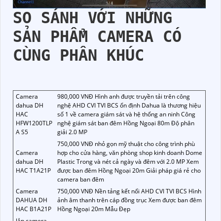
SO SÁNH VỚI NHỮNG
SẢN PHẨM CAMERA CÓ
CÙNG PHÂN KHÚC
Camera
980,000 VNĐ Hình anh được truyền tải trên công
dahua DH
nghệ AHD CVI TVI BCS ổn định Dahua là thương hiệu
HAC
số 1 về camera giám sát và hệ thống an ninh Công
HFW1200TLP
nghệ giám sát ban đêm Hồng Ngoại 80m Độ phân
A S5
giải 2.0 MP
750,000 VNĐ nhỏ gọn mỹ thuật cho công trình phù
Camera
hợp cho cửa hàng, văn phòng shop kinh doanh Dome
dahua DH
Plastic Trong và nét cả ngày và đêm với 2.0 MP Xem
HAC T1A21P
được ban đêm Hồng Ngoại 20m Giải pháp giá rẻ cho
camera ban đêm
Camera
750,000 VNĐ Nền tảng kết nối AHD CVI TVI BCS Hình
DAHUA DH
ảnh âm thanh trên cáp đồng trục Xem được ban đêm
HAC B1A21P
Hồng Ngoại 20m Mẫu Đẹp
lắp camera