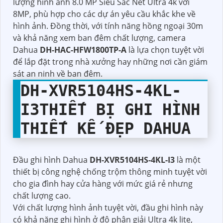
lượng hình ảnh 8.0 MP Siêu Sắc Nét Ultra 4k với
8MP, phù hợp cho các dự án yêu cầu khắc khe về
hình ảnh. Đồng thời, với tính năng hồng ngoại 30m
và khả năng xem ban đêm chất lượng, camera
Dahua
DH-HAC-HFW1800TP-A
là lựa chọn tuyệt vời
để lắp đặt trong nhà xưởng hay những nơi cần giám
sát an ninh về ban đêm.
DH-XVR5104HS-4KL-
I3
THIẾT BỊ GHI HÌNH
THIẾT KẾ ĐẸP DAHUA
Đầu ghi hình Dahua
DH-XVR5104HS-4KL-I3
là một
thiết bị công nghệ chống trộm thông minh tuyệt vời
cho gia đình hay cửa hàng với mức giá rẻ nhưng
chất lượng cao.
Với chất lượng hình ảnh tuyệt vời, đầu ghi hình này
có khả năng ghi hình ở độ phân giải Ultra 4k lite,