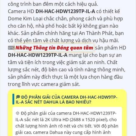
công trình ban đêm một cách hiệu quả.
Camera HD
DH-HAC-HDW1239TP-IL-A
có thiết kế
Dome Kim Loại chắc chắn, phong cách và phù hợp
cho căn hộ, nhà phố hoặc bất kỳ không gian nào
khác. Sản phẩm chính hãng tại An Thành Phát, bạn
có thể yên tâm về chất lượng và dịch vụ hậu mãi.
⌨
Những Thông tin Đáng quan tâm
sản phẩm HD
DH-HAC-HDW1239TP-IL-A
mang lại cho bạn sự an
tâm và tiện ích trong việc giám sát an ninh. Chất
lượng sắc nét, độ bền cao và tính năng thông minh,
sản phẩm này đích thực là một lựa chọn hàng đầu
trong lĩnh vực camera giám sát.
️💭 ĐỘ PHÂN GIẢI CỦA CAMERA DH-HAC-HDW9TP-
IL-A SẮC NÉT DAHUA LÀ BAO NHIÊU?
💠 Độ phân giải của camera DH-HAC-HDW1239TP-
IL-A sắc nét là 2K Ultra HD (2688 x 1520 pixel), cho
chất lượng hình ảnh rõ nét và chi tiết. Với độ phân
giải cao, camera Dahua này cung cấp hình ảnh