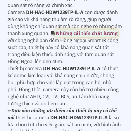
quan sát rõ ràng và chính xác.
Camera
DH-HAC-HDW1239TP-IL-A
còn được đánh
giá cao về khả năng thu âm rõ ràng, giúp người
dùng không chỉ quan sát mà còn nghe rõ những âm
thanh xung quanh. 🎑
Những cải tiến chất lượng
với công nghệ ban đêm Hồng Ngoại Smart IR công
suất cao, thiết bị này có khả năng quan sát tốt
trong điều kiện thiếu ánh sáng, với tầm quan sát
Hồng Ngoại lên đến 40m.
Thiết bị camera
DH-HAC-HDW1239TP-IL-A
có thiết
kế dome kim loại, với khả năng chịu nước, chống
bụi, phù hợp cho việc lắp đặt trong căn hộ, nhà
phố. Đồng thời, camera này còn hỗ trợ nhiều công
nghệ như AHD, CVI, TVI, BCS, an Tâm khả năng
tương thích và độ bền cao.
✏
Dựa vào những ưu điểm của thiết bị này có thể
nói
thiết bị camera
DH-HAC-HDW1239TP-IL-A
là sự
lựa chọn tốt cho việc giám sát an ninh, với hình ảnh