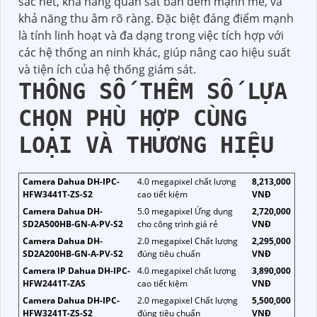
sắc nét, khả năng quan sát ban đêm mạnh mẽ, và
khả năng thu âm rõ ràng. Đặc biệt đáng điểm mạnh
là tính linh hoạt và đa dạng trong việc tích hợp với
các hệ thống an ninh khác, giúp nâng cao hiệu suất
và tiện ích của hệ thống giám sát.
THÔNG SỐ THÊM SỐ LỰA
CHỌN PHÙ HỢP CÙNG
LOẠI VÀ THƯƠNG HIỆU
Camera Dahua DH-IPC-
4.0 megapixel chất lượng
8,213,000
HFW3441T-ZS-S2
cao tiết kiệm
VNĐ
Camera Dahua DH-
5.0 megapixel Ứng dụng
2,720,000
SD2A500HB-GN-A-PV-S2
cho công trình giá rẻ
VNĐ
Camera Dahua DH-
2.0 megapixel Chất lượng
2,295,000
SD2A200HB-GN-A-PV-S2
đúng tiêu chuẩn
VNĐ
Camera IP Dahua DH-IPC-
4.0 megapixel chất lượng
3,890,000
HFW2441T-ZAS
cao tiết kiệm
VNĐ
Camera Dahua DH-IPC-
2.0 megapixel Chất lượng
5,500,000
HFW3241T-ZS-S2
đúng tiêu chuẩn
VNĐ