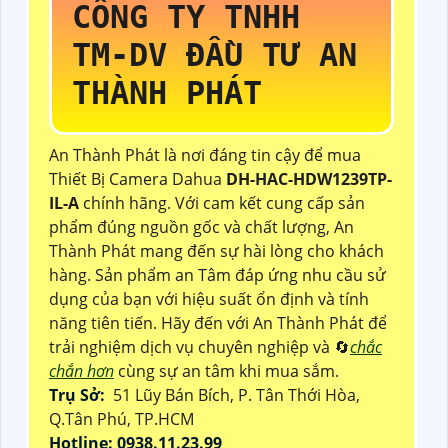
CÔNG TY TNHH
TM-DV ĐẦU TƯ AN
THÀNH PHÁT
An Thành Phát là nơi đáng tin cậy để mua
Thiết Bị Camera Dahua
DH-HAC-HDW1239TP-
IL-A
chính hãng. Với cam kết cung cấp sản
phẩm đúng nguồn gốc và chất lượng, An
Thành Phát mang đến sự hài lòng cho khách
hàng. Sản phẩm an Tâm đáp ứng nhu cầu sử
dụng của bạn với hiệu suất ổn định và tính
năng tiên tiến. Hãy đến với An Thành Phát để
trải nghiệm dịch vụ chuyên nghiệp và 🔄
chắc
chắn hơn
cùng sự an tâm khi mua sắm.
Trụ Sở:
51 Lũy Bán Bích, P. Tân Thới Hòa,
Q.Tân Phú, TP.HCM
Hotline: 0938.11.23.99