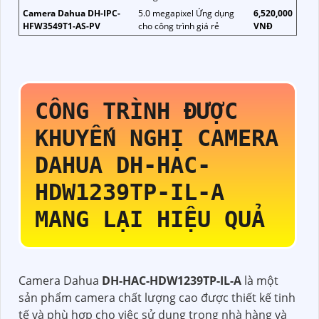
Camera Dahua DH-IPC-
5.0 megapixel Ứng dụng
6,520,000
HFW3549T1-AS-PV
cho công trình giá rẻ
VNĐ
CÔNG TRÌNH ĐƯỢC
KHUYẾN NGHỊ CAMERA
DAHUA
DH-HAC-
HDW1239TP-IL-A
MANG LẠI HIỆU QUẢ
Camera Dahua
DH-HAC-HDW1239TP-IL-A
là một
sản phẩm camera chất lượng cao được thiết kế tinh
tế và phù hợp cho việc sử dụng trong nhà hàng và