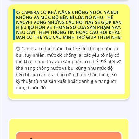
☪ CAMERA CÓ KHẢ NĂNG CHỐNG NƯỚC VÀ BỤI
KHÔNG VÀ MỨC ĐỘ BỀN BỈ CỦA NÓ NHƯ THẾ
NÀO?HI VỌNG NHỮNG CÂU HỎI NÀY SẼ GIÚP BẠN
HIỂU RÕ HƠN VỀ THÔNG SỐ CỦA SẢN PHẨM NÀY.
NẾU CẦN THÊM THÔNG TIN HOẶC CÂU HỎI KHÁC,
BẠN CÓ THỂ YÊU CẦU MÌNH TRỢ GIÚP THÊM NHÉ!
👌 Camera có thể được thiết kế để chống nước và
bụi, tuy nhiên, mức độ chống lại các yếu tố này có
thể khác nhau tùy vào sản phẩm cụ thể. Để biết về
khả năng chống nước và bụi cũng như mức độ
bền bỉ của camera, bạn nên tham khảo thông số
kỹ thuật từ nhà sản xuất hoặc đánh giá từ người
dùng trước đó.