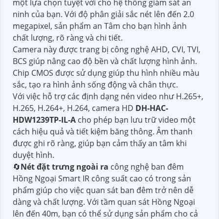
một lựa chọn tuyệt vời cho hệ thống giám sát an
ninh của bạn. Với độ phân giải sắc nét lên đến 2.0
megapixel, sản phẩm an Tâm cho bạn hình ảnh
chất lượng, rõ ràng và chi tiết.
Camera này được trang bị công nghệ AHD, CVI, TVI,
BCS giúp nâng cao độ bền và chất lượng hình ảnh.
Chip CMOS được sử dụng giúp thu hình nhiều màu
sắc, tạo ra hình ảnh sống động và chân thực.
Với việc hỗ trợ các định dạng nén video như H.265+,
H.265, H.264+, H.264, camera HD
DH-HAC-
HDW1239TP-IL-A
cho phép bạn lưu trữ video một
cách hiệu quả và tiết kiệm băng thông. Âm thanh
được ghi rõ ràng, giúp bạn cảm thấy an tâm khi
duyệt hình.
🔄
Nét đặt trưng ngoài ra
công nghệ ban đêm
Hồng Ngoại Smart IR công suất cao có trong sản
phẩm giúp cho việc quan sát ban đêm trở nên dễ
dàng và chất lượng. Với tầm quan sát Hồng Ngoại
lên đến 40m, bạn có thể sử dụng sản phẩm cho cả