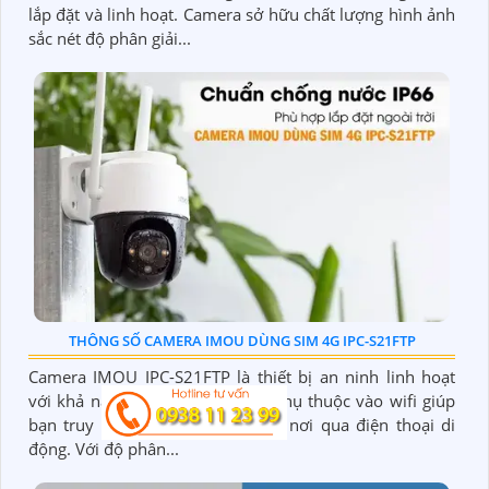
lắp đặt và linh hoạt. Camera sở hữu chất lượng hình ảnh
sắc nét độ phân giải...
THÔNG SỐ CAMERA IMOU DÙNG SIM 4G IPC-S21FTP
Camera IMOU IPC-S21FTP là thiết bị an ninh linh hoạt
với khả năng kết nối 4G không phụ thuộc vào wifi giúp
bạn truy cập video mọi lúc, mọi nơi qua điện thoại di
động. Với độ phân...