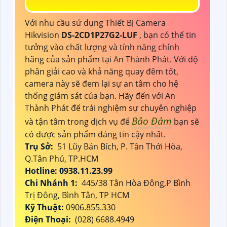
Với nhu cầu sử dụng Thiết Bị Camera
Hikvision
DS-2CD1P27G2-LUF
, bạn có thể tin
tưởng vào chất lượng và tính năng chính
hãng của sản phẩm tại An Thành Phát. Với độ
phân giải cao và khả năng quay đêm tốt,
camera này sẽ đem lại sự an tâm cho hệ
thống giám sát của bạn. Hãy đến với An
Thành Phát để trải nghiệm sự chuyên nghiệp
Bảo Đảm
và tận tâm trong dịch vụ để
bạn sẽ
có được sản phẩm đáng tin cậy nhất.
Trụ Sở:
51 Lũy Bán Bích, P. Tân Thới Hòa,
Q.Tân Phú, TP.HCM
Hotline: 0938.11.23.99
Chi Nhánh 1:
445/38 Tân Hòa Đông,P Bình
Trị Đông, Bình Tân, TP HCM
Kỹ Thuật:
0906.855.330
Điện Thoại:
(028) 6688.4949