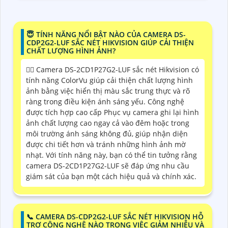
😇 TÍNH NĂNG NỔI BẬT NÀO CỦA CAMERA DS-
CDP2G2-LUF SẮC NÉT HIKVISION GIÚP CẢI THIỆN
CHẤT LƯỢNG HÌNH ẢNH?
❤️‍💋‍ Camera DS-2CD1P27G2-LUF sắc nét Hikvision có
tính năng ColorVu giúp cải thiện chất lượng hình
ảnh bằng việc hiển thị màu sắc trung thực và rõ
ràng trong điều kiện ánh sáng yếu. Công nghệ
được tích hợp cao cấp Phục vụ camera ghi lại hình
ảnh chất lượng cao ngay cả vào đêm hoặc trong
môi trường ánh sáng không đủ, giúp nhận diện
được chi tiết hơn và tránh những hình ảnh mờ
nhạt. Với tính năng này, bạn có thể tin tưởng rằng
camera DS-2CD1P27G2-LUF sẽ đáp ứng nhu cầu
giám sát của bạn một cách hiệu quả và chính xác.
📞 CAMERA DS-CDP2G2-LUF SẮC NÉT HIKVISION HỖ
TRỢ CÔNG NGHỆ NÀO TRONG VIỆC GIẢM NHIỄU VÀ