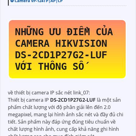
❂ Camera VP-124TP|AP|CP
NHỮNG ƯU ĐIỂM CỦA
CAMERA HIKVISION
DS-2CD1P27G2-LUF
VỚI THÔNG SỐ
về thiết bị camera IP sắc nét link_07:
Thiết bị camera IP
DS-2CD1P27G2-LUF
là một sản
phẩm chất lượng với độ phân giải lên đến 2.0
megapixel, mang lại hình ảnh sắc nét và đầy đủ chi
tiết. Sản phẩm này đáp ứng đúng tiêu chuẩn về
chất lượng hình ảnh, cung cấp khả năng ghi hình