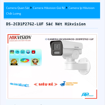
Hikvision
Camera Quan Sát
Camera Hikvision Giá Rẻ
Camera Ip Hikvision
Chất Lượng
DS-2CD1P27G2-LUF Sắc Nét Hikvision