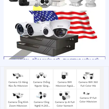
Camera Wifi
Camera Có Hàng
Camera Chống
Camera Wifi 360
Hikvision Ngoài
Rào Ảo Hikvision
Ngược Sáng
Full Color Hik
Trời 360
Hikvision
Camera IP Full
Color Hikvision
Camera Ống Kính
Camera Công
Camera Ip AI Full
Zoom Hikvision
Nghệ H.265
Color Vantech