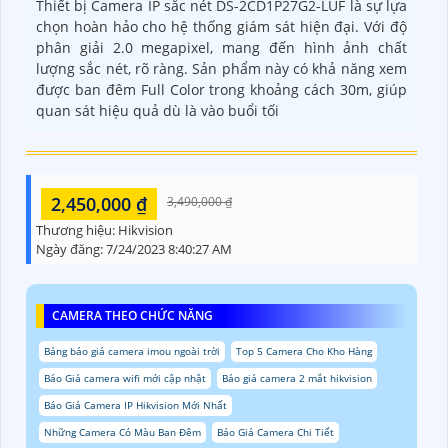
Thiết bị Camera IP sắc nét DS-2CD1P27G2-LUF là sự lựa
chọn hoàn hảo cho hệ thống giám sát hiện đại. Với độ
phân giải 2.0 megapixel, mang đến hình ảnh chất
lượng sắc nét, rõ ràng. Sản phẩm này có khả năng xem
được ban đêm Full Color trong khoảng cách 30m, giúp
quan sát hiệu quả dù là vào buổi tối
2,450,000 ₫
3,490,000 ₫
Thương hiệu:
Hikvision
Ngày đăng:
7/24/2023 8:40:27 AM
CAMERA THEO CHỨC NĂNG
Bảng báo giá camera imou ngoài trời
Top 5 Camera Cho Kho Hàng
Báo Giá camera wifi mới cập nhật
Báo giá camera 2 mắt hikvision
Báo Giá Camera IP Hikvision Mới Nhất
Những Camera Có Màu Ban Đêm
Báo Giá Camera Chi Tiết