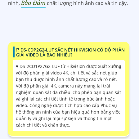
Bảo Đảm
ninh,
chất lượng hình ảnh cao và tin cậy.
⁉️ DS-CDP2G2-LUF SẮC NÉT HIKVISION CÓ ĐỘ PHÂN
GIẢI VIDEO LÀ BAO NHIÊU?
♥️ DS-2CD1P27G2-LUF từ Hikvision được xuất xưởng
với độ phân giải video 4K, chi tiết và sắc nét giúp
bạn thu được hình ảnh chất lượng cao và rõ nét.
Với độ phân giải 4K, camera này mang lại trải
nghiệm quan sát đa chiều, cho phép bạn quan sát
và ghi lại các chi tiết tinh tế trong bức ảnh hoặc
video. Công nghệ được tích hợp cao cấp Phục vụ
hệ thống an ninh của bạn hiệu quả hơn bằng việc
quản lý và ghi lại mọi sự kiện và thông tin một
cách chi tiết và chân thực.