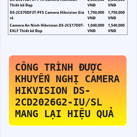
Thiết kế Đẹp
VNĐ
VNĐ
DS-2CE70DF3T-PFS Camera Hikvision Giá
1,750,000
1,750,000
rẻ
VNĐ
VNĐ
Camera An Ninh Hikvision DS-2CE17D0T-
1,040,000
1,540,000
EXLF Thiết kế Đẹp
VNĐ
VNĐ
CÔNG TRÌNH ĐƯỢC
KHUYẾN NGHỊ CAMERA
HIKVISION
DS-
2CD2026G2-IU/SL
MANG LẠI HIỆU QUẢ