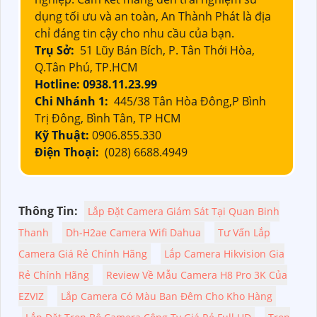
dụng tối ưu và an toàn, An Thành Phát là địa
chỉ đáng tin cậy cho nhu cầu của bạn.
Trụ Sở:
51 Lũy Bán Bích, P. Tân Thới Hòa,
Q.Tân Phú, TP.HCM
Hotline: 0938.11.23.99
Chi Nhánh 1:
445/38 Tân Hòa Đông,P Bình
Trị Đông, Bình Tân, TP HCM
Kỹ Thuật:
0906.855.330
Điện Thoại:
(028) 6688.4949
Thông Tin:
Lắp Đặt Camera Giám Sát Tại Quan Binh
Thanh
Dh-H2ae Camera Wifi Dahua
Tư Vấn Lắp
Camera Giá Rẻ Chính Hãng
Lắp Camera Hikvision Gia
Rẻ Chính Hãng
Review Về Mẫu Camera H8 Pro 3K Của
EZVIZ
Lắp Camera Có Màu Ban Đêm Cho Kho Hàng