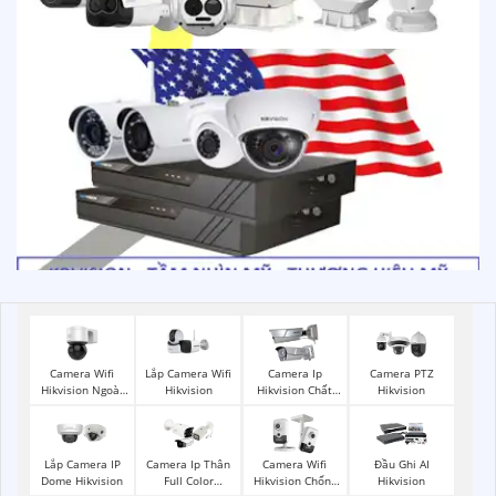
Camera Wifi
Lắp Camera Wifi
Camera Ip
Camera PTZ
Hikvision Ngoài
Hikvision
Hikvision Chất
Hikvision
Trời 360
Lượng
Lắp Camera IP
Camera Ip Thân
Camera Wifi
Đầu Ghi AI
Dome Hikvision
Full Color
Hikvision Chống
Hikvision