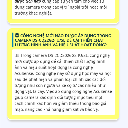
được tích hợp
cung cấp sự yên tâm cho việc sử
dụng camera trong các vị trí ngoài trời hoặc môi
trường khắc nghiệt.
😇 CÔNG NGHỆ MỚI NÀO ĐƯỢC ÁP DỤNG TRONG
CAMERA DS-CD22G2-IU/SL ĐỂ CẢI THIỆN CHẤT
LƯỢNG HÌNH ẢNH VÀ HIỆU SUẤT HOẠT ĐỘNG?
❤️‍💋‍ Trong camera DS-2CD2026G2-IU/SL, công nghệ
mới được áp dụng để cải thiện chất lượng hình
ảnh và hiệu suất hoạt động là công nghệ
AcuSense. Công nghệ này sử dụng học máy và học
sâu để phát hiện và phân loại chính xác các đối
tượng như con người và xe cộ từ các nhiễu như
động vật, lá cây. Việc áp dụng công nghệ AcuSense
giúp camera xác định đối tượng mục tiêu một
cách chính xác hơn và giảm thiểu thông báo giả
mạo, nâng cao khả năng giám sát và bảo vệ.