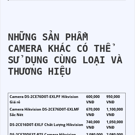
NHỮNG SẢN PHẨM
CAMERA KHÁC CÓ THỂ
SỬ DỤNG CÙNG LOẠI VÀ
THƯƠNG HIỆU
Camera DS-2CE76D0T-EXLPF Hikvision
600,000
950,000
Giá rẻ
VNĐ
VNĐ
Camera Hikvision DS-2CE76D0T-EXLMF
670,000
1,100,000
Sắc Nét
VNĐ
VNĐ
740,000
1,050,000
DS-2CE16D0T-EXLF Chất Lượng Hikvision
VNĐ
VNĐ
DS-2CE70DF3T-PTS Camera Hikvision
2,080,000
2,080,000