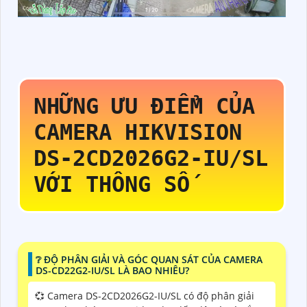
NHỮNG ƯU ĐIỂM CỦA
CAMERA HIKVISION
DS-2CD2026G2-IU/SL
VỚI THÔNG SỐ
❔ ĐỘ PHÂN GIẢI VÀ GÓC QUAN SÁT CỦA CAMERA
DS-CD22G2-IU/SL LÀ BAO NHIÊU?
💞 Camera DS-2CD2026G2-IU/SL có độ phân giải