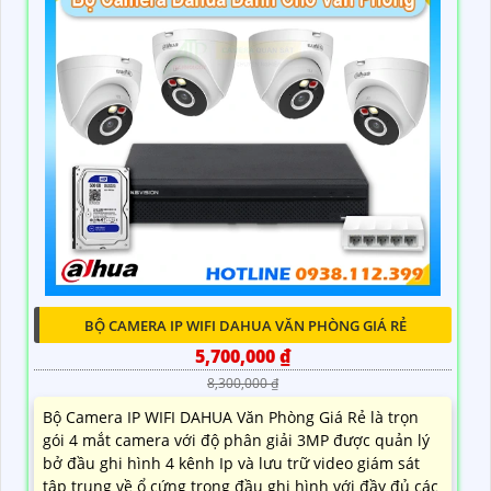
BỘ CAMERA IP WIFI DAHUA VĂN PHÒNG GIÁ RẺ
5,700,000 ₫
8,300,000 ₫
Bộ Camera IP WIFI DAHUA Văn Phòng Giá Rẻ là trọn
gói 4 mắt camera với độ phân giải 3MP được quản lý
bở đầu ghi hình 4 kênh Ip và lưu trữ video giám sát
tập trung về ổ cứng trong đầu ghi hình với đầy đủ các