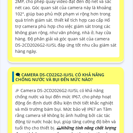
2MP, cho phép quay video đạt đến độ nét và sắc
nét cao. Góc quan sát của camera này là khoảng
102°, giúp bao phủ một phạm vi rộng hơn trong
quá trình giám sát. thiết kế tích hợp cao cấp Hổ
trợ camera phù hợp cho việc giám sát trong các
không gian rộng, như văn phòng, nhà ở, hay cửa
hàng. Độ phân giải và góc quan sát của camera
DS-2CD2026G2-IU/SL đáp ứng tốt nhu cầu giám sát
hàng ngày.
🗨️ CAMERA DS-CD22G2-IU/SL CÓ KHẢ NĂNG
CHỐNG NƯỚC VÀ BỤI ĐẾN MỨC NÀO?
️🎉 Camera DS-2CD2026G2-IU/SL có khả năng
chống nước và bụi đến mức IP67, cho phép hoạt
động ổn định dưới điều kiện thời tiết khắc nghiệt
và môi trường bám bụi. Mức bảo vệ IP67 an Tâm
rằng camera sẽ không bị ảnh hưởng bởi các tác
động từ nước hoặc bụi, giúp tăng cường độ bền và
tuổi thọ cho thiết bị. 🌅
Những tính năng chất lượng