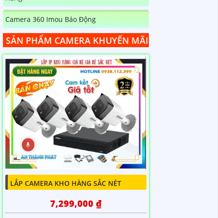
Camera 360 Imou Báo Động
SẢN PHẨM CAMERA KHUYẾN MÃI
LẮP CAMERA KHO HÀNG SẮC NÉT
7,299,000 ₫