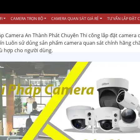
FI
CAMERA TRỌN BỘ
CAMERA QUAN SÁT GIÁ RẺ
TƯ VẤN LẮP ĐẶT 
ắp Camera An Thành Phát Chuyên Thi công lắp đặt camera 
 tín Luôn sử dủng sản phẩm camera quan sát chính hãng ch
hù hợp cho người dùng.