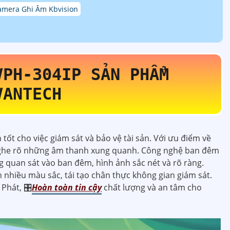
amera Ghi Âm Kbvision
VPH-304IP
SẢN PHẨM
VANTECH
 tốt cho việc giám sát và bảo vệ tài sản. Với ưu điểm về
 nghe rõ những âm thanh xung quanh. Công nghệ ban đêm
quan sát vào ban đêm, hình ảnh sắc nét và rõ ràng.
nhiều màu sắc, tái tạo chân thực không gian giám sát.
Phát, 🎛
Hoàn toàn tin cậy
chất lượng và an tâm cho