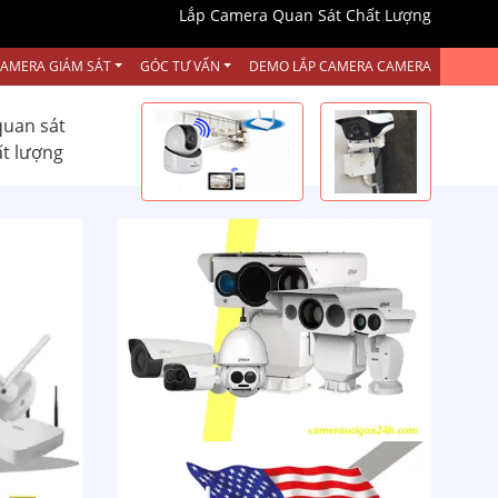
Lắp Camera Quan Sát Chất Lượng
CAMERA GIÁM SÁT
GÓC TƯ VẤN
DEMO LẮP CAMERA CAMERA
quan sát
ất lượng