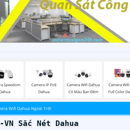
ra Speedom
Camera IP PoE
Camera Wifi Dahua
Camera Wifi
Dahua
Dahua
Có Màu Ban Đêm
Full Color D
era Wifi Dahua Ngoài Trời
-VN Sắc Nét Dahua