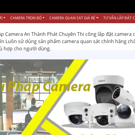
FI
CAMERA TRỌN BỘ
CAMERA QUAN SÁT GIÁ RẺ
TƯ VẤN LẮP ĐẶT 
ắp Camera An Thành Phát Chuyên Thi công lắp đặt camera 
 tín Luôn sử dủng sản phẩm camera quan sát chính hãng ch
hù hợp cho người dùng.