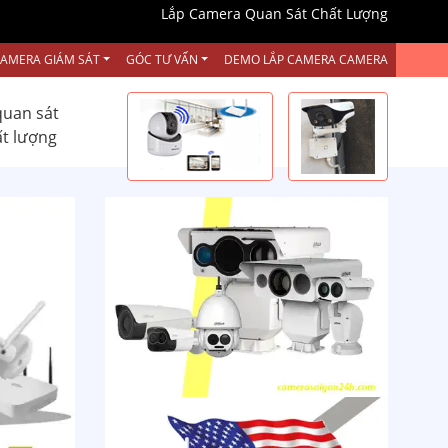
Lắp Camera Quan Sát Chất Lượng
CAMERA GIÁM SÁT
GÓC TƯ VẤN
DEMO LẮP CAMERA CAMERA
quan sát
ất lượng