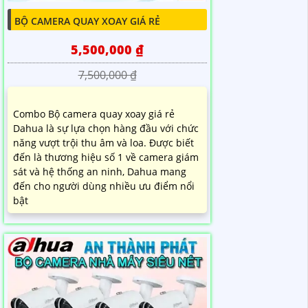
BỘ CAMERA QUAY XOAY GIÁ RẺ
5,500,000 ₫
7,500,000 ₫
Combo Bộ camera quay xoay giá rẻ
Dahua là sự lựa chọn hàng đầu với chức
năng vượt trội thu âm và loa. Được biết
đến là thương hiệu số 1 về camera giám
sát và hệ thống an ninh, Dahua mang
đến cho người dùng nhiều ưu điểm nổi
bật