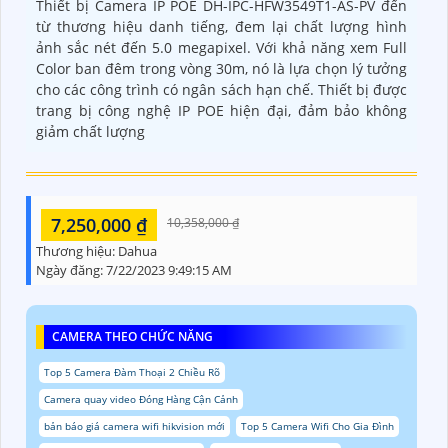
Thiết bị Camera IP POE DH-IPC-HFW3549T1-AS-PV đến
từ thương hiệu danh tiếng, đem lại chất lượng hình
ảnh sắc nét đến 5.0 megapixel. Với khả năng xem Full
Color ban đêm trong vòng 30m, nó là lựa chọn lý tưởng
cho các công trình có ngân sách hạn chế. Thiết bị được
trang bị công nghệ IP POE hiện đại, đảm bảo không
giảm chất lượng
7,250,000 ₫
10,358,000 ₫
Thương hiệu:
Dahua
Ngày đăng:
7/22/2023 9:49:15 AM
CAMERA THEO CHỨC NĂNG
Top 5 Camera Đàm Thoại 2 Chiều Rõ
Camera quay video Đóng Hàng Cận Cảnh
bản báo giá camera wifi hikvision mới
Top 5 Camera Wifi Cho Gia Đình