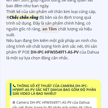
ban đêm như ban ngày.
Thiết kế của sản phẩm với thân kim loại cứng cáp,
®️
Chắc chắn rằng
độ bền và ổn định trong quá
trình sử dụng. Đây là sản phẩm chính hãng, có
nguồn gốc rõ ràng,
an Tâm
chất lượng và hiệu
suất.
Nếu bạn đang tìm kiếm một giải pháp an ninh cho
công trình với chất lượng hình ảnh sắc nét, thì sản
phẩm IP POE
DH-IPC-HFW3549T1-AS-PV
của Dahua
là một sự lựa chọn đáng cân nhắc.
📞 THÔNG SỐ KỸ THUẬT CỦA CAMERA DH-IPC-
HFW9T-AS-PV SẮC NÉT DAHUA BAO GỒM ĐỘ PHÂN
GIẢI VIDEO LÀ BAO NHIÊU?
♻️ Camera DH-IPC-HFW3549T1-AS-PV của Dahua
sắc nét được trang bị độ phân giải video 4K Ultra