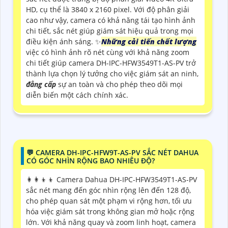
HD, cụ thể là 3840 x 2160 pixel. Với độ phân giải
cao như vậy, camera có khả năng tái tạo hình ảnh
chi tiết, sắc nét giúp giám sát hiệu quả trong mọi
điều kiện ánh sáng. ✨
Những cải tiến chất lượng
việc có hình ảnh rõ nét cùng với khả năng zoom
chi tiết giúp camera DH-IPC-HFW3549T1-AS-PV trở
thành lựa chọn lý tưởng cho việc giám sát an ninh,
đẳng cấp
sự an toàn và cho phép theo dõi mọi
diễn biến một cách chính xác.
️💬 CAMERA DH-IPC-HFW9T-AS-PV SẮC NÉT DAHUA
CÓ GÓC NHÌN RỘNG BAO NHIÊU ĐỘ?
👩‍👩‍👦‍👦 Camera Dahua DH-IPC-HFW3549T1-AS-PV
sắc nét mang đến góc nhìn rộng lên đến 128 độ,
cho phép quan sát một phạm vi rộng hơn, tối ưu
hóa việc giám sát trong không gian mở hoặc rộng
lớn. Với khả năng quay và zoom linh hoạt, camera