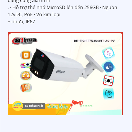
bằng cổng alarm in
. · Hỗ trợ thẻ nhớ MicroSD lên đến 256GB · Nguồn
12vDC, PoE · Vỏ kim loại
+ nhựa, IP67