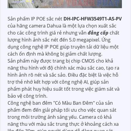
Sản phẩm IP POE sắc nét
DH-IPC-HFW3549T1-AS-PV
của hãng camera Dahua là một lựa chọn xuất sắc
cho các công trình giá rẻ nhưng vẫn
đẳng cấp
chất
lượng hình ảnh sắc nét đến 5.0 megapixel. Ứng
dụng công nghệ IP POE giúp truyền tải dữ liệu một
cách ổn định mà không bị giảm chất lượng.
Sản phẩm này được trang bị chip CMOS cho khả
năng thu hình với độ chính xác màu sắc cao, tạo ra
hình ảnh rõ nét và sắc sảo. Điều đặc biệt là việc hỗ
trợ thẻ nhớ kết hợp với công nghệ AI, giúp sản
phẩm phát huy hiệu suất tốt trong việc giám sát và
bảo vệ công trình.
Công nghệ ban đêm "Có Màu Ban Đêm" của sản
phẩm đem đến giải pháp tối ưu cho việc quan sát
trong môi trường ánh sáng yếu. Camera có khả
năng thu với màu sắc trung thực ở khoảng cách xa
lên đến 30m, giúp người dùng dễ dàng quan sát