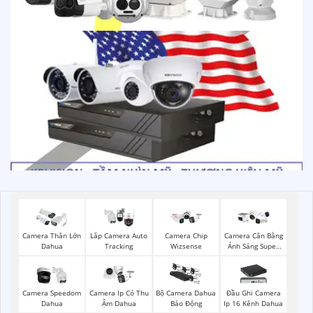
Camera Thân Lớn
Lắp Camera Auto
Camera Chip
Camera Cân Bằng
Dahua
Tracking
Wizsense
Ánh Sáng Super
Adapt
Camera Speedom
Camera Ip Có Thu
Bộ Camera Dahua
Đầu Ghi Camera
Dahua
Ậm Dahua
Báo Động
Ip 16 Kênh Dahua