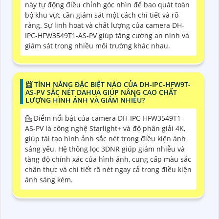
này tự động điều chỉnh góc nhìn để bao quát toàn
bộ khu vực cần giám sát một cách chi tiết và rõ
ràng. Sự linh hoạt và chất lượng của camera DH-
IPC-HFW3549T1-AS-PV giúp tăng cường an ninh và
giám sát trong nhiều môi trường khác nhau.
📨 TÍNH NĂNG ĐẶC BIỆT NÀO CỦA DH-IPC-HFW9T-
AS-PV SẮC NÉT DAHUA GIÚP NÂNG CAO CHẤT
LƯỢNG HÌNH ẢNH VÀ GIẢM NHIỄU?
💁 Điểm nổi bật của camera DH-IPC-HFW3549T1-
AS-PV là công nghệ Starlight+ và độ phân giải 4K,
giúp tái tạo hình ảnh sắc nét trong điều kiện ánh
sáng yếu. Hệ thống lọc 3DNR giúp giảm nhiễu và
tăng độ chính xác của hình ảnh, cung cấp màu sắc
chân thực và chi tiết rõ nét ngay cả trong điều kiện
ánh sáng kém.