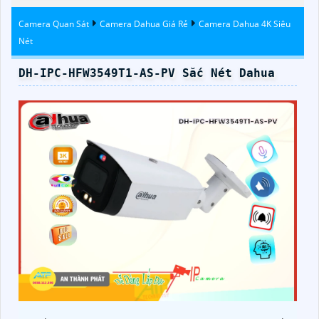
Camera Quan Sát
Camera Dahua Giá Rẻ
Camera Dahua 4K Siêu
Nét
DH-IPC-HFW3549T1-AS-PV Sắc Nét Dahua