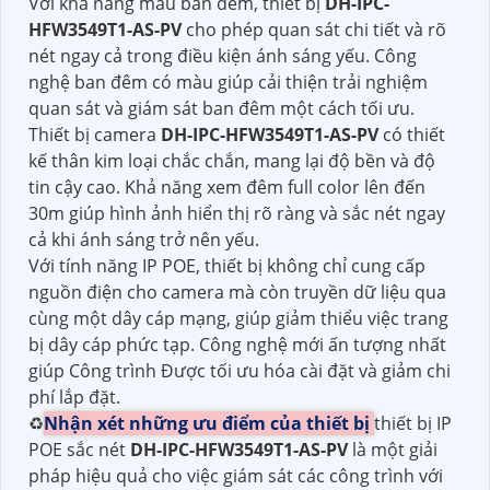
Với khả năng màu ban đêm, thiết bị
DH-IPC-
HFW3549T1-AS-PV
cho phép quan sát chi tiết và rõ
nét ngay cả trong điều kiện ánh sáng yếu. Công
nghệ ban đêm có màu giúp cải thiện trải nghiệm
quan sát và giám sát ban đêm một cách tối ưu.
Thiết bị camera
DH-IPC-HFW3549T1-AS-PV
có thiết
kế thân kim loại chắc chắn, mang lại độ bền và độ
tin cậy cao. Khả năng xem đêm full color lên đến
30m giúp hình ảnh hiển thị rõ ràng và sắc nét ngay
cả khi ánh sáng trở nên yếu.
Với tính năng IP POE, thiết bị không chỉ cung cấp
nguồn điện cho camera mà còn truyền dữ liệu qua
cùng một dây cáp mạng, giúp giảm thiểu việc trang
bị dây cáp phức tạp. Công nghệ mới ấn tượng nhất
giúp Công trình Được tối ưu hóa cài đặt và giảm chi
phí lắp đặt.
♻
Nhận xét những ưu điểm của thiết bị
thiết bị IP
POE sắc nét
DH-IPC-HFW3549T1-AS-PV
là một giải
pháp hiệu quả cho việc giám sát các công trình với