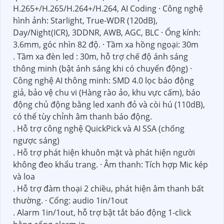
H.265+/H.265/H.264+/H.264, AI Coding · Công nghệ
hình ảnh: Starlight, True-WDR (120dB),
Day/Night(ICR), 3DDNR, AWB, AGC, BLC · Ống kính:
3.6mm, góc nhìn 82 độ. · Tầm xa hồng ngoại: 30m
. Tầm xa đèn led : 30m, hỗ trợ chế độ ánh sáng
thông minh (bật ánh sáng khi có chuyển động) ·
Công nghệ AI thông minh: SMD 4.0 lọc báo động
giả, bảo vệ chu vi (Hàng rào ảo, khu vực cấm), báo
động chủ động bằng led xanh đỏ và còi hú (110dB),
có thể tùy chỉnh âm thanh báo động.
. Hỗ trợ công nghệ QuickPick và AI SSA (chống
ngược sáng)
. Hỗ trợ phát hiện khuôn mặt và phát hiện người
không đeo khẩu trang. · Âm thanh: Tích hợp Mic kép
và loa
. Hỗ trợ đàm thoại 2 chiều, phát hiện âm thanh bất
thường. · Cổng: audio 1in/1out
. Alarm 1in/1out, hỗ trợ bật tắt báo động 1-click