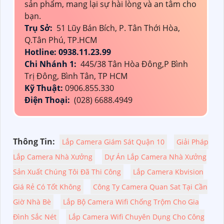
sản phẩm, mang lại sự hài lòng và an tâm cho
bạn.
Trụ Sở:
51 Lũy Bán Bích, P. Tân Thới Hòa,
Q.Tân Phú, TP.HCM
Hotline: 0938.11.23.99
Chi Nhánh 1:
445/38 Tân Hòa Đông,P Bình
Trị Đông, Bình Tân, TP HCM
Kỹ Thuật:
0906.855.330
Điện Thoại:
(028) 6688.4949
Thông Tin:
Lắp Camera Giám Sát Quận 10
Giải Pháp
Lắp Camera Nhà Xưởng
Dự Án Lắp Camera Nhà Xưởng
Sản Xuất Chúng Tôi Đã Thi Công
Lắp Camera Kbvision
Giá Rẻ Có Tốt Không
Công Ty Camera Quan Sat Tại Cần
Giờ Nhà Bè
Lắp Bộ Camera Wifi Chống Trộm Cho Gia
Đình Sắc Nét
Lắp Camera Wifi Chuyên Dụng Cho Công