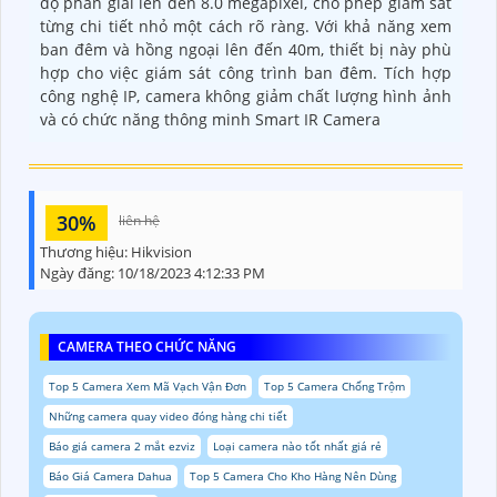
độ phân giải lên đến 8.0 megapixel, cho phép giám sát
từng chi tiết nhỏ một cách rõ ràng. Với khả năng xem
ban đêm và hồng ngoại lên đến 40m, thiết bị này phù
hợp cho việc giám sát công trình ban đêm. Tích hợp
công nghệ IP, camera không giảm chất lượng hình ảnh
và có chức năng thông minh Smart IR Camera
30%
liên hệ
Thương hiệu:
Hikvision
Ngày đăng:
10/18/2023 4:12:33 PM
CAMERA THEO CHỨC NĂNG
Top 5 Camera Xem Mã Vạch Vận Đơn
Top 5 Camera Chống Trộm
Những camera quay video đóng hàng chi tiết
Báo giá camera 2 mắt ezviz
Loại camera nào tốt nhất giá rẻ
Báo Giá Camera Dahua
Top 5 Camera Cho Kho Hàng Nên Dùng