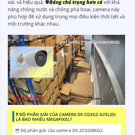
xác và hiệu quả. 🛡
Đáng chú trọng hơn cả
với khả
năng chống nước và chống phá hoại, camera này
phù hợp để sử dụng trong mọi điều kiện thời tiết và
môi trường khác nhau.
❓ ĐỘ PHÂN GIẢI CỦA CAMERA DS-CD2G2-IU/SL(D)
LÀ BAO NHIÊU MEGAPIXEL?
🦉 Độ phân giải của camera DS-2CD2086G2-