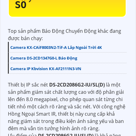
SỐ
Top sản phẩm Báo Động Chuyển Động khác đang
được bán chạy:
Camera KX-CAiF8003N2-TiF-A Lắp Ngoài Trời 4K
Camera DS-2CD1347G0-L Báo Động
Camera IP Kbvision KX-AF2111N3-VN
Thiết bị IP sắc nét
DS-2CD2086G2-IU/SL(D)
là một
sản phẩm giám sát chất lượng cao với độ phân giải
lên đến 8.0 megapixel, cho phép quan sát từng chi
tiết nhỏ một cách rõ ràng và sắc nét. Với công nghệ
Hồng Ngoại Smart IR, thiết bị này cung cấp khả
năng giám sát trong điều kiện ánh sáng yếu và ban
đêm mà vẫn tin tưởng hình ảnh rõ ràng.
Ưu điểm của
DS-2CD2086G2-IU/SL(D)
là khả năng