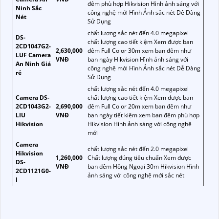
đêm phù hợp Hikvision Hình ảnh sáng với
Ninh Sắc
công nghệ mới Hình Ảnh sắc nét Dễ Dàng
Nét
Sử Dụng
chất lượng sắc nét đến 4.0 megapixel
DS-
chất lượng cao tiết kiệm Xem được ban
2CD1047G2-
2,630,000
đêm Full Color 30m xem ban đêm như
LUF Camera
VNĐ
ban ngày Hikvision Hình ảnh sáng với
An Ninh Giá
công nghệ mới Hình Ảnh sắc nét Dễ Dàng
rẻ
Sử Dụng
chất lượng sắc nét đến 4.0 megapixel
Camera DS-
chất lượng cao tiết kiệm Xem được ban
2CD1043G2-
2,690,000
đêm Full Color 20m xem ban đêm như
LIU
VNĐ
ban ngày tiết kiệm xem ban đêm phù hợp
Hikvision
Hikvision Hình ảnh sáng với công nghệ
mới
Camera
chất lượng sắc nét đến 2.0 megapixel
Hikvision
1,260,000
Chất lượng đúng tiêu chuẩn Xem được
DS-
VNĐ
ban đêm Hồng Ngoại 30m Hikvision Hình
2CD1121G0-
ảnh sáng với công nghệ mới sắc nét
I