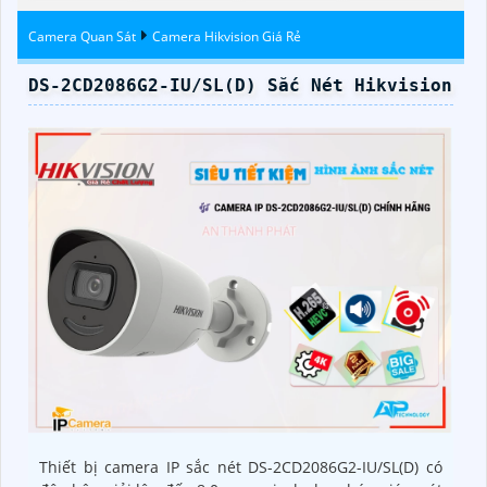
Camera Quan Sát
Camera Hikvision Giá Rẻ
DS-2CD2086G2-IU/SL(D) Sắc Nét Hikvision
Thiết bị camera IP sắc nét DS-2CD2086G2-IU/SL(D) có