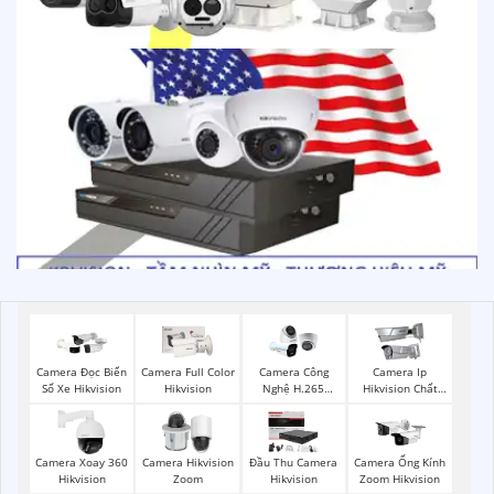
Camera Đọc Biển
Camera Full Color
Camera Công
Camera Ip
Số Xe Hikvision
Hikvision
Nghệ H.265
Hikvision Chất
Hikvision
Lượng
Camera Xoay 360
Camera Hikvision
Đầu Thu Camera
Camera Ống Kính
Hikvision
Zoom
Hikvision
Zoom Hikvision