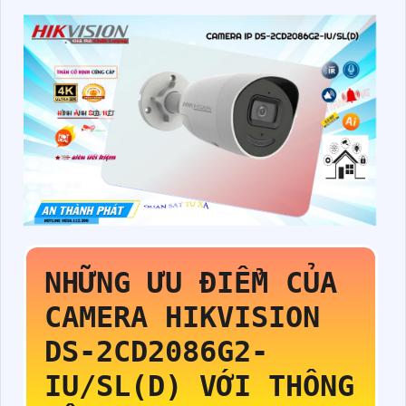
NHỮNG ƯU ĐIỂM CỦA
CAMERA HIKVISION
DS-2CD2086G2-
IU/SL(D)
VỚI THÔNG