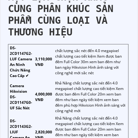
CÙNG PHÂN KHÚC SẢN
PHẨM CÙNG LOẠI VÀ
THƯƠNG HIỆU
DS-
chất lượng sắc nét đến 4.0 megapixel
2CD1147G2-
chất lượng cao tiết kiệm Xem được ban
LUF Camera
3,110,000
đêm Full Color 30m xem ban đêm như
An Ninh
VNĐ
ban ngày Hikvision Hình ảnh sáng với
Chức Năng
công nghệ mới sắc nét
Cao Cấp ✔
Khả Năng chất lượng sắc nét đến 4.0
Camera
megapixel chất lượng cao tiết kiệm Xem
Hikvision
4,000,000
được ban đêm Full Color 20m xem ban
DS-
VNĐ
đêm như ban ngày tiết kiệm xem ban
2CD1147G0-
đêm phù hợp Hikvision Hình ảnh sáng với
UF Sắc Nét
công nghệ mới
Khả Năng chất lượng sắc nét đến 4.0
DS-
megapixel chất lượng cao tiết kiệm Xem
2CD1143G2-
được ban đêm Full Color 20m xem ban
LIUF
2,820,000
đêm như ban ngày tiết kiệm xem ban
Camera An
VNĐ