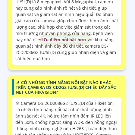
IU/SL(D) là 8 megapixel. Với 8 Megapixel, camera
này cung cấp hình ảnh rõ nét và chi tiết, giúp
quan sát và giám sát an ninh hiệu quả. Độ phân
giải cao của camera giúp chụp được hình ảnh chất
lượng cao, phù hợp cho việc giám sát trong các
môi trường như văn phòng, cửa hàng, bệnh viện
hay nhà ở. ✴️
Ưu điểm nỗi bật hơn
với khả năng
quan sát hình ảnh đầy đủ chi tiết, camera DS-
2CD2086G2-IU/SL(D) cũng giúp nhận diện và giám
sát hiệu quả hơn.
📌 CÓ NHỮNG TÍNH NĂNG NỔI BẬT NÀO KHÁC
TRÊN CAMERA DS-CD2G2-IU/SL(D) CHIẾC ĐẨY SẮC
NÉT CỦA HIKVISION?
💠 Camera DS-2CD2086G2-IU/SL(D) của Hikvision
có nhiều tính năng nổi bật như chất lượng hình
ảnh sắc nét 4K, hỗ trợ tầm nhìn đêm IR LED lên
đến 50m, chống ngược sáng WDR, đèn hồng ngoại
thông minh, công nghệ nén H.265+, toàn diện hơn
với chuẩn chống nước và bụi IP67/IP66. Camera