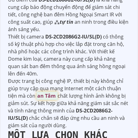
cung cấp báo động chuyển động để giám sát chi
tiết, công nghệ ban đêm Hồng Ngoại Smart IR với
công suất cao, giúp ⁂
tự tin
an ninh trong điều kiện
ánh sáng yếu.
Thiết bị camera
DS-2CD2086G2-IU/SL(D)
có thông
số kỹ thuật phù hợp cho việc lắp đặt trong căn hộ,
nhà phố hoặc các công trình khác. Với thiết kế
Dome kim loại, camera này cung cấp khả năng
quan sát ban đêm thông qua ánh sáng hồng ngoại
lên đến 40m.
Được trang bị công nghệ IP, thiết bị này không chỉ
giúp truy cập qua mạng Internet một cách thuận
tiện mà còn
an Tâm
chất lượng hình ảnh không bị
giảm sút. Sự kết hợp giữa khả năng giám sát sắc nét
và tính năng thông minh của
DS-2CD2086G2-
IU/SL(D)
chắc chắn sẽ đáp ứng nhu cầu an ninh và
giám sát của người dùng.
MỘT LỰA CHỌN KHÁC