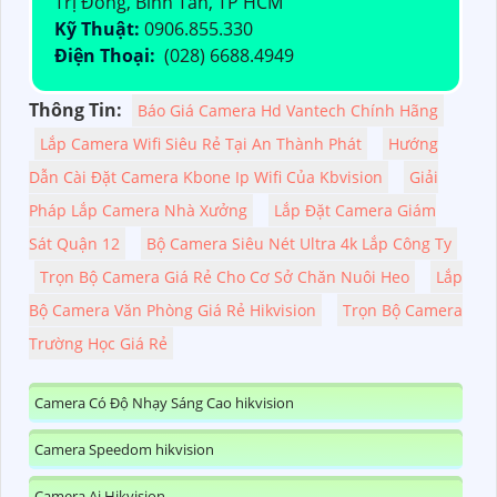
Trị Đông, Bình Tân, TP HCM
Kỹ Thuật:
0906.855.330
Điện Thoại:
(028) 6688.4949
Thông Tin:
Báo Giá Camera Hd Vantech Chính Hãng
Lắp Camera Wifi Siêu Rẻ Tại An Thành Phát
Hướng
Dẫn Cài Đặt Camera Kbone Ip Wifi Của Kbvision
Giải
Pháp Lắp Camera Nhà Xưởng
Lắp Đặt Camera Giám
Sát Quận 12
Bộ Camera Siêu Nét Ultra 4k Lắp Công Ty
Trọn Bộ Camera Giá Rẻ Cho Cơ Sở Chăn Nuôi Heo
Lắp
Bộ Camera Văn Phòng Giá Rẻ Hikvision
Trọn Bộ Camera
Trường Học Giá Rẻ
Camera Có Độ Nhạy Sáng Cao hikvision
Camera Speedom hikvision
Camera Ai Hikvision