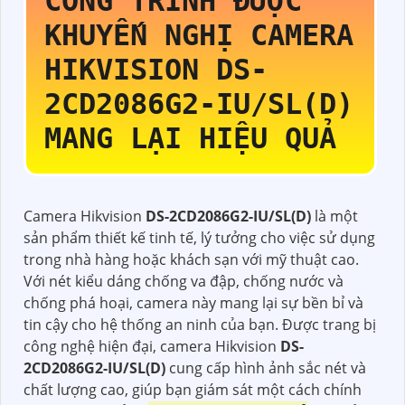
CÔNG TRÌNH ĐƯỢC
KHUYẾN NGHỊ CAMERA
HIKVISION
DS-
2CD2086G2-IU/SL(D)
MANG LẠI HIỆU QUẢ
Camera Hikvision
DS-2CD2086G2-IU/SL(D)
là một
sản phẩm thiết kế tinh tế, lý tưởng cho việc sử dụng
trong nhà hàng hoặc khách sạn với mỹ thuật cao.
Với nét kiểu dáng chống va đập, chống nước và
chống phá hoại, camera này mang lại sự bền bỉ và
tin cậy cho hệ thống an ninh của bạn. Được trang bị
công nghệ hiện đại, camera Hikvision
DS-
2CD2086G2-IU/SL(D)
cung cấp hình ảnh sắc nét và
chất lượng cao, giúp bạn giám sát một cách chính