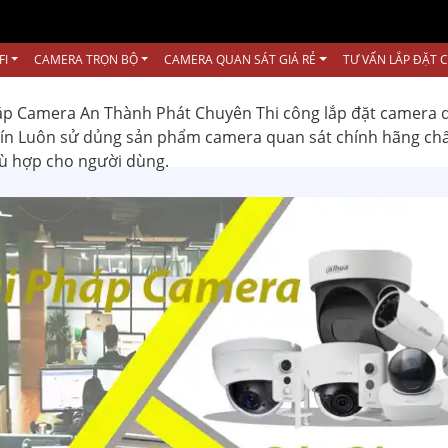
FI
CAMERA TRỌN BỘ
CAMERA QUAN SÁT GIÁ RẺ
TƯ VẤN LẮP ĐẶT 
ắp Camera An Thành Phát Chuyên Thi công lắp đặt camera 
 tín Luôn sử dủng sản phẩm camera quan sát chính hãng ch
hù hợp cho người dùng.