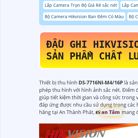
Lắp Camera Trọn Bộ Giá Rẻ sắc nét
Lắp Cam
Bộ Camera Hikvision Ban Đêm Có Màu
Bộ 
ĐẦU GHI HIKVIS
SẢN PHẨM CHẤT L
Thiết bị thu hình
DS-7716NI-M4/16P
là sả
phép thu hình với hình ảnh sắc nét. Điểm đ
giúp tiết kiệm thời gian và công sức trong 
đáp ứng được nhu cầu sử dụng trong các h
hãng tại An Thành Phát, 📸
an Tâm
mang đ