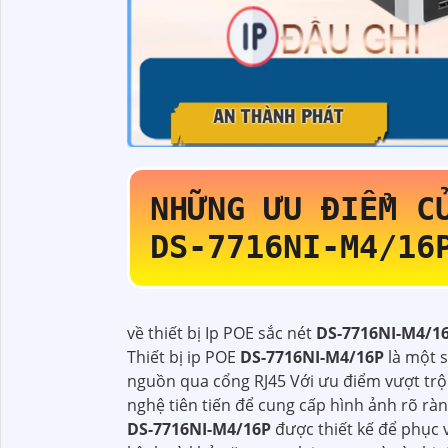
NHỮNG ƯU ĐIỂM C
DS-7716NI-M4/1
về thiết bị Ip POE sắc nét
DS-7716NI-M4/1
Thiết bị ip POE
DS-7716NI-M4/16P
là một 
nguồn qua cổng RJ45 Với ưu điểm vượt trội 
nghệ tiên tiến để cung cấp hình ảnh rõ rà
DS-7716NI-M4/16P
được thiết kế để phục v