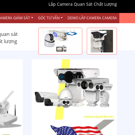
Lắp Camera Quan Sát Chất Lượng
CAMERA GIÁM SÁT
GÓC TƯ VẤN
DEMO LẮP CAMERA CAMERA
quan sát
ất lượng