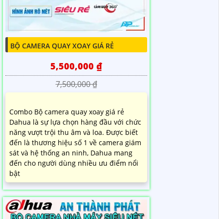
BỘ CAMERA QUAY XOAY GIÁ RẺ
5,500,000 ₫
7,500,000 ₫
Combo Bộ camera quay xoay giá rẻ
Dahua là sự lựa chọn hàng đầu với chức
năng vượt trội thu âm và loa. Được biết
đến là thương hiệu số 1 về camera giám
sát và hệ thống an ninh, Dahua mang
đến cho người dùng nhiều ưu điểm nổi
bật