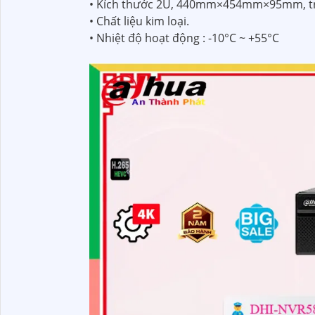
• Kích thước 2U, 440mm×454mm×95mm, tr
• Chất liệu kim loại.
• Nhiệt độ hoạt động : -10°C ~ +55°C