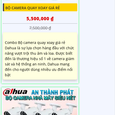
BỘ CAMERA QUAY XOAY GIÁ RẺ
5,500,000 ₫
7,500,000 ₫
Combo Bộ camera quay xoay giá rẻ
Dahua là sự lựa chọn hàng đầu với chức
năng vượt trội thu âm và loa. Được biết
đến là thương hiệu số 1 về camera giám
sát và hệ thống an ninh, Dahua mang
đến cho người dùng nhiều ưu điểm nổi
bật