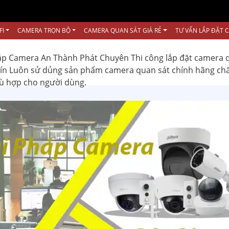
FI
CAMERA TRỌN BỘ
CAMERA QUAN SÁT GIÁ RẺ
TƯ VẤN LẮP ĐẶT 
ắp Camera An Thành Phát Chuyên Thi công lắp đặt camera 
 tín Luôn sử dủng sản phẩm camera quan sát chính hãng ch
hù hợp cho người dùng.