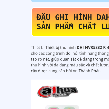
ĐẦU GHI HÌNH D
SẢN PHẨM CHẤT L
Thiết bị Thiết bị thu hình
DHI-NVR5832-R-
cho các công trình đòi hỏi tính năng thôn
tạo rõ nét, giúp quan sát dễ dàng trong mô
thu hình với đa dạng màu sắc và chất lượn
cậy được cung cấp bởi An Thành Phát.