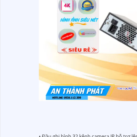
• Đầu ghi hình 32 kênh camera IP hỗ trợ lê