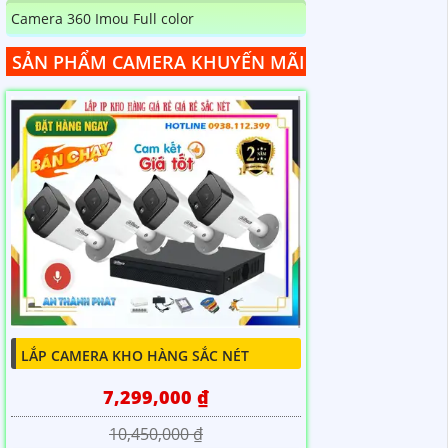
Camera 360 Imou Full color
SẢN PHẨM CAMERA KHUYẾN MÃI
LẮP CAMERA KHO HÀNG SẮC NÉT
7,299,000 ₫
10,450,000 ₫