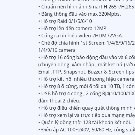
• Chuẩn nén hình ảnh Smart H.265+/H.265 v
• Băng thông đầu vào max 320Mpbs.
• Hỗ trợ Raid 0/1/5/6/10
• Hỗ trợ lên đến camera 12MP.
• Cổng ra tín hiệu video 2HDMI/2VGA.
• Chế độ chia hình 1st Screen: 1/4/8/9/16/2
1/4/9/16 camera
• Hỗ trợ 16 cổng báo động đầu vào và 6 cổ
(chuyển động. xâm nhập , mất kết nối) với
Email, FTP, Snapshot, Buzzer & Screen tips
• Hỗ trợ kết nối nhiều thương hiệu camera 
• Hỗ trợ 8 ổ cứng, mỗi ổ tối đa 10 TB, 1 cổ
• USB hỗ trợ 4 cổng , 2 cổng RJ4(10/100/10
đàm thoại 2 chiều.
• Hỗ trợ điều khiển quay quét thông minh 
• Hỗ trợ xem lại và trực tiếp qua mạng máy 
• Quản lý đồng thời 128 tài khoản kết nối.
• Điện áp AC 100~240V, 50/60 Hz, công suấ