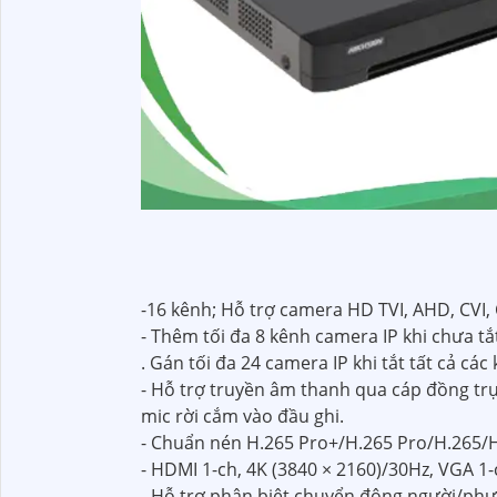
-16 kênh; Hỗ trợ camera HD TVI, AHD, CVI, 
- Thêm tối đa 8 kênh camera IP khi chưa t
. Gán tối đa 24 camera IP khi tắt tất cả các
- Hỗ trợ truyền âm thanh qua cáp đồng trụ
mic rời cắm vào đầu ghi.
- Chuẩn nén H.265 Pro+/H.265 Pro/H.265/H
- HDMI 1-ch, 4K (3840 × 2160)/30Hz, VGA 1
- Hỗ trợ phân biệt chuyển động người/phư