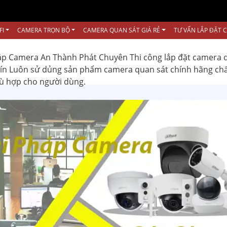
FI
CAMERA TRỌN BỘ
CAMERA QUAN SÁT GIÁ RẺ
TƯ VẤN LẮP ĐẶT 
ắp Camera An Thành Phát Chuyên Thi công lắp đặt camera 
 tín Luôn sử dủng sản phẩm camera quan sát chính hãng ch
hù hợp cho người dùng.