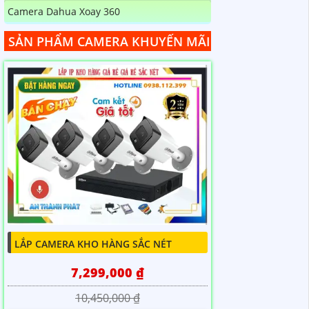
Camera Dahua Xoay 360
SẢN PHẨM CAMERA KHUYẾN MÃI
LẮP CAMERA KHO HÀNG SẮC NÉT
7,299,000 ₫
10,450,000 ₫