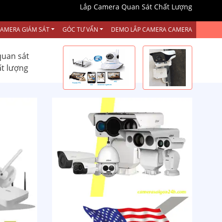
Lắp Camera Quan Sát Chất Lượng
CAMERA GIÁM SÁT
GÓC TƯ VẤN
DEMO LẮP CAMERA CAMERA
quan sát
ất lượng