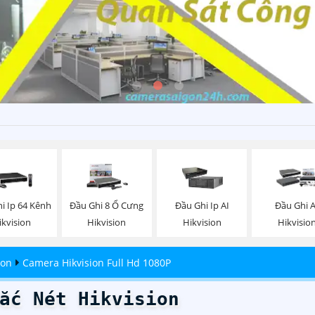
i Ip 64 Kênh
Đầu Ghi 8 Ổ Cưng
Đầu Ghi Ip AI
Đầu Ghi A
ikvision
Hikvision
Hikvision
Hikvisio
ion
Camera Hikvision Full Hd 1080P
ắc Nét Hikvision