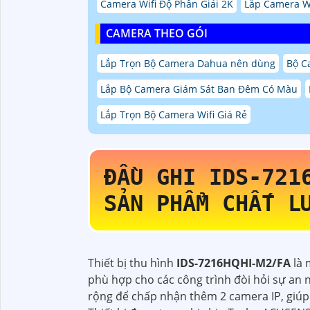
Camera Wifi Độ Phân Giải 2K
Lắp Camera W
CAMERA THEO GÓI
Lắp Trọn Bộ Camera Dahua nên dùng
Bộ C
Lắp Bộ Camera Giám Sát Ban Đêm Có Màu
Lắp Trọn Bộ Camera Wifi Giá Rẻ
ĐẦU GHI
IDS-721
SẢN PHẨM CHẤT L
Thiết bị thu hình
IDS-7216HQHI-M2/FA
là 
phù hợp cho các công trình đòi hỏi sự an 
rộng để chấp nhận thêm 2 camera IP, giúp 