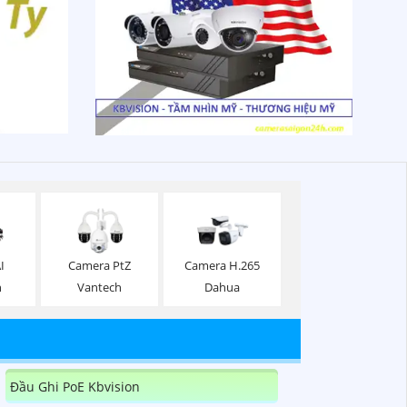
I
Camera PtZ
Camera H.265
n
Vantech
Dahua
Đầu Ghi PoE Kbvision