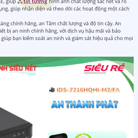
SE, giúp ⁂
tin tưởng
hình ảnh chất lượng sắc nét và rõ
dụng, giúp nhận diện và theo dõi các hoạt động một cách
àng chính hãng, an Tâm chất lượng và độ tin cậy. An
iết bị an ninh chính hãng, với dịch vụ hậu mãi và bảo
ẽ giúp bạn kiểm soát an ninh và giám sát hiệu quả cho mọi