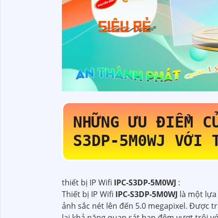
NHỮNG ƯU ĐIỂM C
S3DP-5M0WJ
VỚI 
thiết bị IP Wifi
IPC-S3DP-5M0WJ
:
Thiết bị IP Wifi
IPC-S3DP-5M0WJ
là một lựa
ảnh sắc nét lên đến 5.0 megapixel. Được t
lại khả năng quan sát ban đêm vượt trội vớ