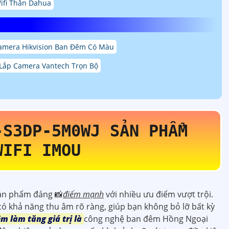
ifi Thân Dahua
amera Hikvision Ban Đêm Có Màu
Lắp Camera Vantech Trọn Bộ
-S3DP-5M0WJ
SẢN PHẨM
WIFI IMOU
ản phẩm đáng 📸
điểm mạnh
với nhiều ưu điểm vượt trội.
 có khả năng thu âm rõ ràng, giúp bạn không bỏ lỡ bất kỳ
m làm tăng giá trị là
công nghệ ban đêm Hồng Ngoại