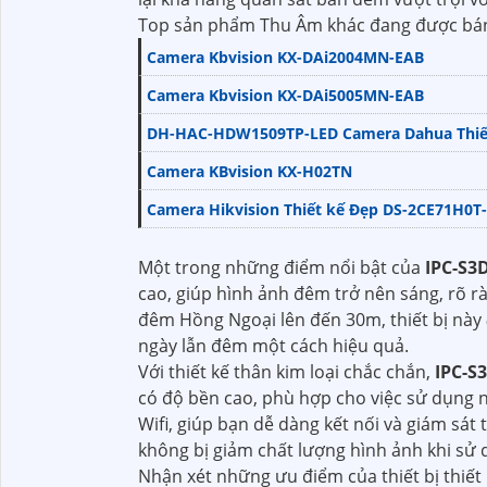
Top sản phẩm Thu Âm khác đang được bán
Camera Kbvision KX-DAi2004MN-EAB
Camera Kbvision KX-DAi5005MN-EAB
DH-HAC-HDW1509TP-LED Camera Dahua Thiế
Camera KBvision KX-H02TN
Camera Hikvision Thiết kế Đẹp DS-2CE71H0T
Một trong những điểm nổi bật của
IPC-S3
cao, giúp hình ảnh đêm trở nên sáng, rõ r
đêm Hồng Ngoại lên đến 30m, thiết bị này
ngày lẫn đêm một cách hiệu quả.
Với thiết kế thân kim loại chắc chắn,
IPC-S
có độ bền cao, phù hợp cho việc sử dụng ng
Wifi, giúp bạn dễ dàng kết nối và giám sát
không bị giảm chất lượng hình ảnh khi sử d
Nhận xét những ưu điểm của thiết bị thiết b