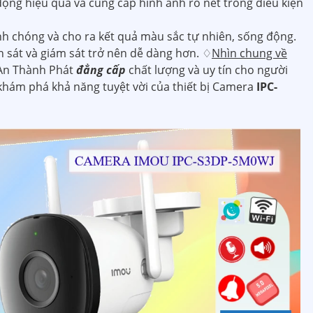
ộng hiệu quả và cung cấp hình ảnh rõ nét trong điều kiện
nh chóng và cho ra kết quả màu sắc tự nhiên, sống động.
sát và giám sát trở nên dễ dàng hơn. ♢
Nhìn chung về
 An Thành Phát
đẳng cấp
chất lượng và uy tín cho người
khám phá khả năng tuyệt vời của thiết bị Camera
IPC-