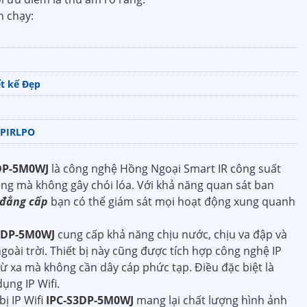
 chạy:
t kế Đẹp
-PIRLPO
DP-5M0WJ
là công nghệ Hồng Ngoại Smart IR công suất
àng mà không gây chói lóa. Với khả năng quan sát ban
đẳng cấp
bạn có thể giám sát mọi hoạt động xung quanh
3DP-5M0WJ
cung cấp khả năng chịu nước, chịu va đập và
oài trời. Thiết bị này cũng được tích hợp công nghệ IP
 từ xa mà không cần dây cáp phức tạp. Điều đặc biệt là
ụng IP Wifi.
ị IP Wifi
IPC-S3DP-5M0WJ
mang lại chất lượng hình ảnh