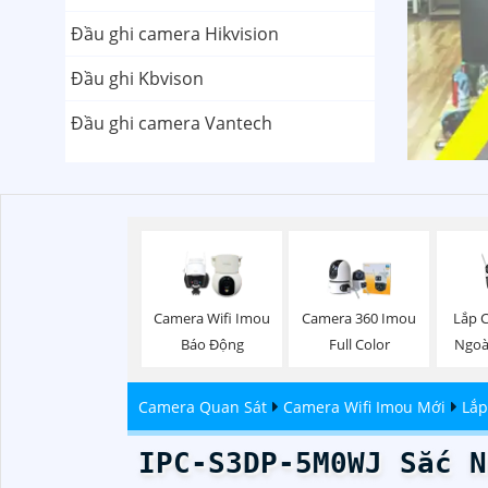
Đầu ghi camera Hikvision
Đầu ghi Kbvison
Đầu ghi camera Vantech
Lắp 
Camera Wifi Imou
Camera 360 Imou
Ngoà
Báo Động
Full Color
Camera Quan Sát
Camera Wifi Imou Mới
Lắp
IPC-S3DP-5M0WJ Sắc N