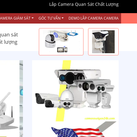
Lắp Camera Quan Sát Chất Lượng
CAMERA GIÁM SÁT
GÓC TƯ VẤN
DEMO LẮP CAMERA CAMERA
quan sát
ất lượng