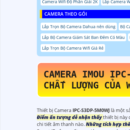
Camera Wifi Độ Phân Giải 2K
Lắp Camera W
CAMERA THEO GÓI
Lắp Trọn Bộ Camera Dahua nên dùng
Bộ C
Lắp Bộ Camera Giám Sát Ban Đêm Có Màu
Lắp Trọn Bộ Camera Wifi Giá Rẻ
CAMERA IMOU
IPC
CHẤT LƯỢNG CỦA 
Thiết bị Camera
IPC-S3DP-5M0WJ
là một s
Điểm ấn tượng dễ nhận thấy
thiết bị này
chi tiết âm thanh nào.
Những tích hợp thê