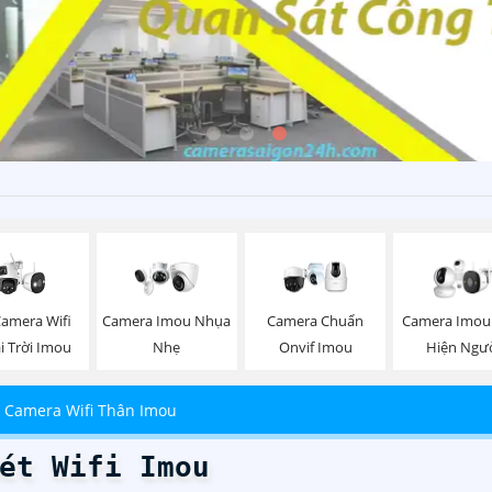
Camera Wifi
Camera Imou Nhụa
Camera Chuẩn
Camera Imou
i Trời Imou
Nhẹ
Onvif Imou
Hiện Ngư
 Camera Wifi Thân Imou
ét Wifi Imou