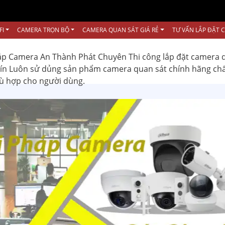
FI
CAMERA TRỌN BỘ
CAMERA QUAN SÁT GIÁ RẺ
TƯ VẤN LẮP ĐẶT 
ắp Camera An Thành Phát Chuyên Thi công lắp đặt camera 
 tín Luôn sử dủng sản phẩm camera quan sát chính hãng ch
hù hợp cho người dùng.