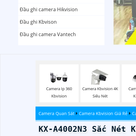
Đầu ghi camera Hikvision
Đầu ghi Kbvison
Đầu ghi camera Vantech
Camera Ip 360
Camera Kbvision 4K
Cam
Kbvision
Siêu Nét
K
Camera Quan Sát
Camera Kbvision Giá Rẻ
C
KX-A4002N3 Sắc Nét K