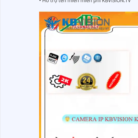
• Hỗ trợ tên miền miễn phí KBVISION.TV