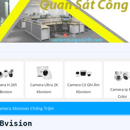
era H.265
Camera Ultra 2K
Camera Có Ghi Âm
Camera Ip F
Bvision
Kbvision
Kbvision
Color
amera Kbvision Chống Trộm
Bvision