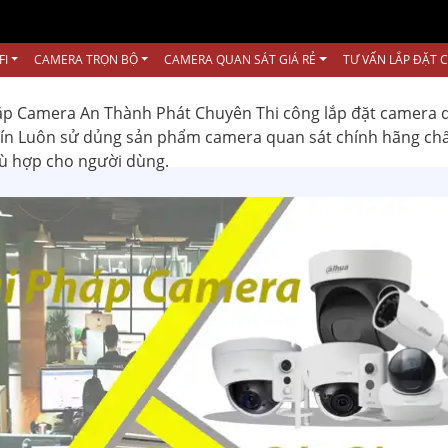
FI
CAMERA TRỌN BỘ
CAMERA QUAN SÁT GIÁ RẺ
TƯ VẤN LẮP ĐẶT 
ắp Camera An Thành Phát Chuyên Thi công lắp đặt camera 
 tín Luôn sử dủng sản phẩm camera quan sát chính hãng ch
hù hợp cho người dùng.