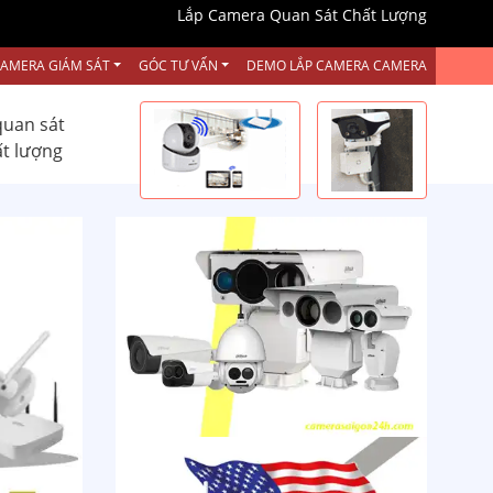
Lắp Camera Quan Sát Chất Lượng
CAMERA GIÁM SÁT
GÓC TƯ VẤN
DEMO LẮP CAMERA CAMERA
quan sát
ất lượng