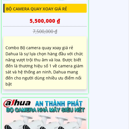
BỘ CAMERA QUAY XOAY GIÁ RẺ
5,500,000 ₫
7,500,000 ₫
Combo Bộ camera quay xoay giá rẻ
Dahua là sự lựa chọn hàng đầu với chức
năng vượt trội thu âm và loa. Được biết
đến là thương hiệu số 1 về camera giám
sát và hệ thống an ninh, Dahua mang
đến cho người dùng nhiều ưu điểm nổi
bật