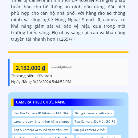
Thiết bị Camera an ninh KX-CAi4004SN-A là giải pháp
hoàn hảo cho hệ thống an ninh dân dụng, đặc biệt
phù hợp cho căn hộ nhà phố. Với hàng rào ảo thông
minh và công nghệ Hồng Ngoại Smart IR, camera có
khả năng giám sát và bảo vệ hiệu quả trong môi
trường thiếu sáng. Độ nhạy sáng cực cao và khả năng
truyền tải nhanh hơn H.265+/H
2,132,000 ₫
3,280,000 ₫
Thương hiệu:
KBvision
Ngày đăng:
3/23/2024 5:44:52 PM
CAMERA THEO CHỨC NĂNG
Báo Giá Camera IP Hikvision Mới Nhất
Báo giá camera wifi ezviz
camera quay rõ tem đơn hàng shoppe
Top Camera Sắc Nét Giá Rẻ
Top 5 Camera Xem Mã Vạch Vận Đơn
Báo giá camera 2 mắt
Top 5 Camera Lắp Công Trình Nên Dùng
Báo giá camera 2 mắt dahua