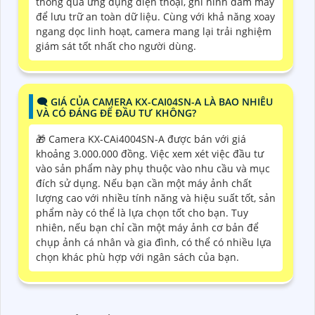
thông qua ứng dụng điện thoại, ghi hình đám mây
để lưu trữ an toàn dữ liệu. Cùng với khả năng xoay
ngang dọc linh hoạt, camera mang lại trải nghiệm
giám sát tốt nhất cho người dùng.
🗨️ GIÁ CỦA CAMERA KX-CAI04SN-A LÀ BAO NHIÊU
VÀ CÓ ĐÁNG ĐỂ ĐẦU TƯ KHÔNG?
🎁 Camera KX-CAi4004SN-A được bán với giá
khoảng 3.000.000 đồng. Việc xem xét việc đầu tư
vào sản phẩm này phụ thuộc vào nhu cầu và mục
đích sử dụng. Nếu bạn cần một máy ảnh chất
lượng cao với nhiều tính năng và hiệu suất tốt, sản
phẩm này có thể là lựa chọn tốt cho bạn. Tuy
nhiên, nếu bạn chỉ cần một máy ảnh cơ bản để
chụp ảnh cá nhân và gia đình, có thể có nhiều lựa
chọn khác phù hợp với ngân sách của bạn.