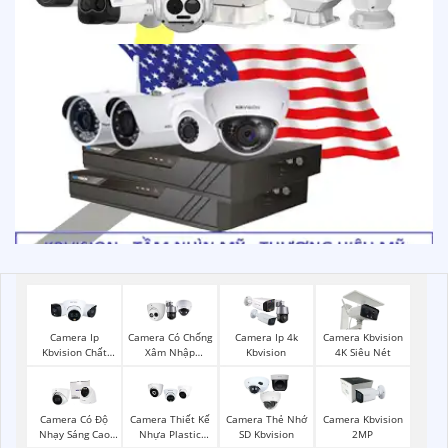
Camera Ip
Camera Có Chống
Camera Ip 4k
Camera Kbvision
Kbvision Chất
Xâm Nhập
Kbvision
4K Siêu Nét
Lượng
Kbvision
Camera Có Độ
Camera Thiết Kế
Camera Thẻ Nhớ
Camera Kbvision
Nhạy Sáng Cao
Nhựa Plastic
SD Kbvision
2MP