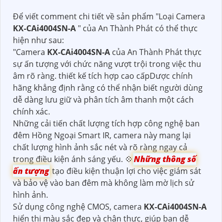
Để viết comment chi tiết về sản phẩm "Loại Camera
KX-CAi4004SN-A
" của An Thành Phát có thể thực
hiện như sau:
"Camera
KX-CAi4004SN-A
của An Thành Phát thực
sự ấn tượng với chức năng vượt trội trong việc thu
âm rõ ràng. thiết kế tích hợp cao cấpDược chính
hãng khẳng định rằng có thể nhận biết người dùng
dễ dàng lưu giữ và phân tích âm thanh một cách
chính xác.
Những cải tiến chất lượng tích hợp công nghệ ban
đêm Hồng Ngoại Smart IR, camera này mang lại
chất lượng hình ảnh sắc nét và rõ ràng ngay cả
trong điều kiện ánh sáng yếu. 💠
Những thông số
ấn tượng
tạo điều kiện thuận lợi cho việc giám sát
và bảo vệ vào ban đêm mà không làm mờ lịch sử
hình ảnh.
Sử dụng công nghệ CMOS, camera
KX-CAi4004SN-A
hiển thị màu sắc đẹp và chân thực, giúp bạn dễ