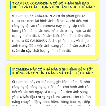
❓ CAMERA KX-CAI04SN-A CÓ ĐỘ PHÂN GIẢI BAO
NHIÊU VÀ CHẤT LƯỢNG HÌNH ẢNH NHƯ THẾ NÀO?
🤙 Camera KX-CAi4004SN-A có độ phân giải 4K
Ultra HD, đem lại hình ảnh rõ nét và chi tiết. Với
công nghệ cao cấp, camera này cung cấp chất
lượng hình ảnh sắc nét, màu sắc trung thực và độ
tương phản tốt. Nhờ cảm biến hình ảnh tiên tiến,
camera KX-CAi4004SN-A cho phép quay và chụp
ảnh trong điều kiện ánh sáng yếu mà vẫn ⁂
Hoàn
toàn tin cậy
chất lượng hình ảnh tốt.
⁉️ CAMERA NÀY CÓ KHẢ NĂNG GHI HÌNH ĐÊM TỐT
KHÔNG VÀ CÒN TÍNH NĂNG NÀO ĐẶC BIỆT KHÁC?
💞 Camera này có khả năng ghi hình đêm tốt nhờ
công nghệ hồng ngoại tiên tiến, cho hình ảnh rõ
nét và sắc nét ngay cả trong điều kiện ánh sáng
yếu. ⚙
Nét đặt trưng ngoài ra
camera còn có tính
năng chuyển động phát hiện, thông báo trực tiếp