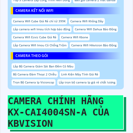
CAMERA KẾT NỐI WIFI
Camera Wifi Cube Giá Rẻ chỉ từ 399K
Camera Wifi Không Dây
Lắp camera wifi Imou tích hợp báo động
Camera Wifi Dahua Báo Động
Camera Wifi Ezviz Cube Giá Rẻ
Camera Wifi Kbone
Lắp Camera Wifi Imou Có Chống Trộm
Camera Wifi Hikvision Báo Động
CAMERA THEO GÓI
Lắp Bộ Camera Giám Sát Ban Đêm Có Màu
Bộ Camera Đàm Thoại 2 Chiều
Linh Kiện Máy Tính Giá Rẻ
Trọn Bộ Camera Ip Visioncop
Lắp trọn bộ camera Ip giá rẻ chất lượng
CAMERA CHÍNH HÃNG
KX-CAI4004SN-A
CỦA
KBVISION