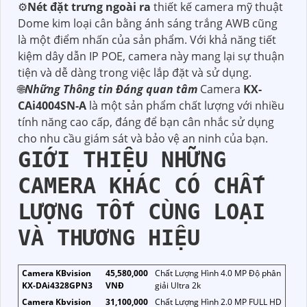
⚙
Nét đặt trưng ngoài ra
thiết kế camera mỹ thuật
Dome kim loại cân bằng ánh sáng trắng AWB cũng
là một điểm nhấn của sản phẩm. Với khả năng tiết
kiệm dây dẫn IP POE, camera này mang lại sự thuận
tiện và dễ dàng trong việc lắp đặt và sử dụng.
🌐
Những Thông tin Đáng quan tâm
Camera
KX-
CAi4004SN-A
là một sản phẩm chất lượng với nhiều
tính năng cao cấp, đáng để bạn cân nhắc sử dụng
cho nhu cầu giám sát và bảo vệ an ninh của bạn.
GIỚI THIỆU NHỮNG
CAMERA KHÁC CÓ CHẤT
LƯỢNG TỐT CÙNG LOẠI
VÀ THƯƠNG HIỆU
Camera KBvision
45,580,000
Chất Lượng Hình 4.0 MP Độ phân
KX-DAi4328GPN3
VNĐ
giải Ultra 2k
Camera Kbvision
31,100,000
Chất Lượng Hình 2.0 MP FULL HD