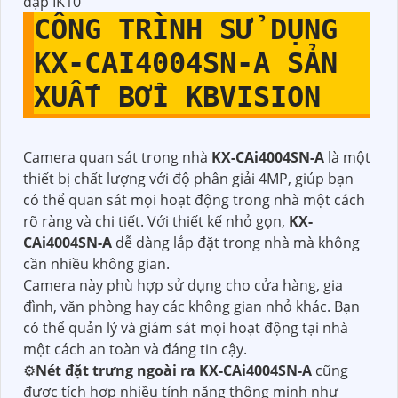
đập IK10
CÔNG TRÌNH SỬ DỤNG
KX-CAI4004SN-A
SẢN
XUẤT BỞI KBVISION
Camera quan sát trong nhà
KX-CAi4004SN-A
là một
thiết bị chất lượng với độ phân giải 4MP, giúp bạn
có thể quan sát mọi hoạt động trong nhà một cách
rõ ràng và chi tiết. Với thiết kế nhỏ gọn,
KX-
CAi4004SN-A
dễ dàng lắp đặt trong nhà mà không
cần nhiều không gian.
Camera này phù hợp sử dụng cho cửa hàng, gia
đình, văn phòng hay các không gian nhỏ khác. Bạn
có thể quản lý và giám sát mọi hoạt động tại nhà
một cách an toàn và đáng tin cậy.
⚙
Nét đặt trưng ngoài ra
KX-CAi4004SN-A
cũng
được tích hợp nhiều tính năng thông minh như