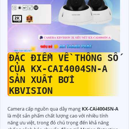
ĐẶC ĐIỂM VỀ THÔNG SỐ
CỦA
KX-CAI4004SN-A
SẢN XUẤT BỞI
KBVISION
Camera cấp nguồn qua dây mạng
KX-CAi4004SN-A
là một sản phẩm chất lượng cao với nhiều tính
năng ưu việt, trong đó chú trọng đến khả năng