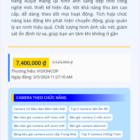
hãng Ruijie mang lại hình ảnh sáng đẹp nhờ công
nghệ mới, thiết kế hiện đại. Với khả năng thu âm cao
cấp, dễ dàng theo dõi mọi hoạt động. Tích hợp chức
năng báo động khi phát hiện chuyển động, giúp quản
lý an ninh hiệu quả. Chất lượng hình ảnh sắc nét, giám
sát ổn định từ xa, giúp bạn an tâm khi không ở gần
7,400,000 ₫
9,520,000 ₫
Thương hiệu:
VISIONCOP
Ngày đăng:
3/5/2024 11:27:10 AM
CAMERA THEO CHỨC NĂNG
Camera Có Màu Ban Đêm Siêu Nét
Top 5 Camera Ghi Âm Rõ
Bản báo giá camera wifi imou mới
Báo giá camera 2 mắt ezviz
Bản báo giá camera wifi ezviz mới
Báo giá camera kbvision
Bảng báo giá camera ezviz Lắp Trong Nhà
Top 5 Camera Chống Trộm