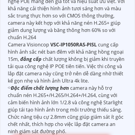
nghệ POE mang đến giá tốt và hiệu suất ưu việt. Với
khả năng cải thiện hình ảnh tươi sáng hơn và màu
sắc trung thực hơn so với CMOS thông thường,
camera này kết hợp với khả năng nén H.265+ giúp
giảm dung lượng và băng thông hơn 60% so với
chuẩn H.264
Camera Visioncop
VSC-IP1050RAS-PISL
cung cấp
hình ảnh sắc nét ban đêm với khả năng hồng ngoại
15m,
đẳng cấp
chất lượng không bị giảm khi truyền
tải qua công nghệ IP POE tiên tiến. Việc thi công và
lắp đặt camera này cũng trở nên dễ dàng nhờ thiết
kế gọn nhẹ và hình ảnh Ultra 4k lite.
⌔
Đặc điểm chất lượng hơn
camera này hỗ trợ
chuẩn nén H.265+/H.265/H.264+/H.264, cùng với
cảm biến hình ảnh lớn 1/2.8 và công nghệ Starlight
giúp tái tạo hình ảnh trong môi trường thiếu sáng.
Chức năng tiệu cự 2.8mm cũng giúp giám sát ít góc
chết nhất, thích hợp cho việc lắp đặt camera an
ninh giám sát đường phố.