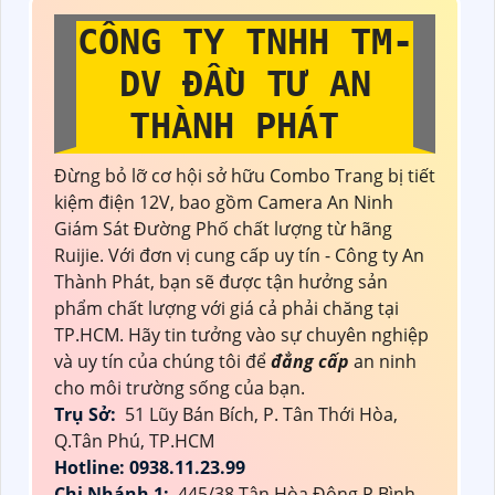
CÔNG TY TNHH TM-
DV ĐẦU TƯ AN
THÀNH PHÁT
Đừng bỏ lỡ cơ hội sở hữu Combo Trang bị tiết
kiệm điện 12V, bao gồm Camera An Ninh
Giám Sát Đường Phố chất lượng từ hãng
Ruijie. Với đơn vị cung cấp uy tín - Công ty An
Thành Phát, bạn sẽ được tận hưởng sản
phẩm chất lượng với giá cả phải chăng tại
TP.HCM. Hãy tin tưởng vào sự chuyên nghiệp
và uy tín của chúng tôi để
đẳng cấp
an ninh
cho môi trường sống của bạn.
Trụ Sở:
51 Lũy Bán Bích, P. Tân Thới Hòa,
Q.Tân Phú, TP.HCM
Hotline: 0938.11.23.99
Chi Nhánh 1:
445/38 Tân Hòa Đông,P Bình