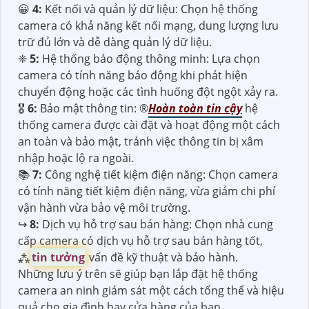
😀
4:
Kết nối và quản lý dữ liệu: Chọn hệ thống
camera có khả năng kết nối mạng, dung lượng lưu
trữ đủ lớn và dễ dàng quản lý dữ liệu.
❈
5:
Hệ thống báo động thông minh: Lựa chọn
camera có tính năng báo động khi phát hiện
chuyển động hoặc các tình huống đột ngột xảy ra.
🎖️
6:
Bảo mật thông tin: ®️
Hoàn toàn tin cậy
hệ
thống camera được cài đặt và hoạt động một cách
an toàn và bảo mật, tránh việc thông tin bị xâm
nhập hoặc lộ ra ngoài.
📚
7:
Công nghệ tiết kiệm điện năng: Chọn camera
có tính năng tiết kiệm điện năng, vừa giảm chi phí
vận hành vừa bảo vệ môi trường.
↪️
8:
Dịch vụ hỗ trợ sau bán hàng: Chọn nhà cung
cấp camera có dịch vụ hỗ trợ sau bán hàng tốt,
⁂
tin tưởng
vấn đề kỹ thuật và bảo hành.
Những lưu ý trên sẽ giúp bạn lắp đặt hệ thống
camera an ninh giám sát một cách tổng thể và hiệu
quả cho gia đình hay cửa hàng của bạn.