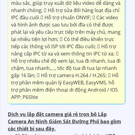
màu sắc, giúp truy xuất dữ liệu video dễ dàng và
nhanh chóng;  Hỗ trợ sửa đổi hàng loạt địa chỉ
IPC đầu cuối  Hỗ trợ chuẩn ONVIF;  Các video
và hình ảnh được sao lưu bởi đĩa có thể được
phát lại và yêu cầu trực tiếp trên máy chủ, mang
lại nhiều tiện lợi hơn;  Có thể điều khiển trực
tiếp các thông số ISP tới IPC đầu cuối;  Hỗ trợ
nâng cấp IPC từ xa và xem thông tin IPC từ xa; 
Hỗ trợ nhiều chế độ xem lại, tua đi nhanh, tua đi
chậm, tua nhanh,…, tốc độ tua đi tua lại nhanh
gấp 16 lần;  Hỗ trợ camera H.264 / H.265;  Hỗ
trợ phần mềm quản lý EasyWEB, EasyVMS, hỗ
trợ phần mềm điện thoại di động Android / IOS
APP: P6Slite
Dịch vụ lắp đặt camera giá rẻ trọn bộ Lắp
Camera An Ninh Giám Sát Đường Phố bao gồm
các thiết bị sau đây.