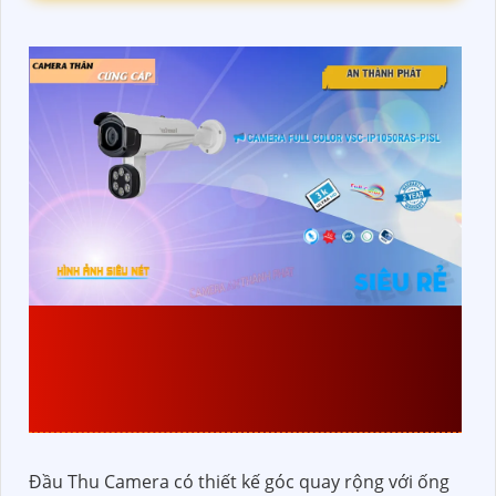
VS-NVR5109PS4K-S1
ĐẦU GHI CAMERA
VISIONCOP GIÁ TỐT
Đầu Thu Camera có thiết kế góc quay rộng với ống