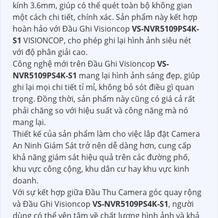
kính 3.6mm, giúp có thể quét toàn bộ không gian
một cách chi tiết, chính xác. Sản phẩm này kết hợp
hoàn hảo với Đầu Ghi Visioncop
VS-NVR5109PS4K-
S1
VISIONCOP, cho phép ghi lại hình ảnh siêu nét
với độ phân giải cao.
Công nghệ mới trên Đầu Ghi Visioncop
VS-
NVR5109PS4K-S1
mang lại hình ảnh sáng đẹp, giúp
ghi lại mọi chi tiết tỉ mỉ, không bỏ sót điều gì quan
trọng. Đồng thời, sản phẩm này cũng có giá cả rất
phải chăng so với hiệu suất và công năng mà nó
mang lại.
Thiết kế của sản phẩm làm cho việc lắp đặt Camera
An Ninh Giám Sát trở nên dễ dàng hơn, cung cấp
khả năng giám sát hiệu quả trên các đường phố,
khu vực công cộng, khu dân cư hay khu vực kinh
doanh.
Với sự kết hợp giữa Đầu Thu Camera góc quay rộng
và Đầu Ghi Visioncop
VS-NVR5109PS4K-S1
, người
dùng có thể yên tâm về chất lượng hình ảnh và khả