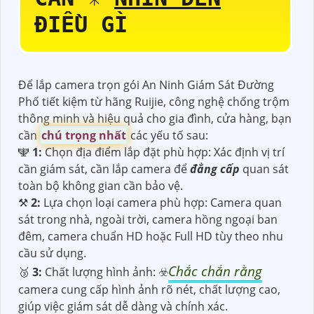
ĐIỀU GÌ
Để lắp camera trọn gói An Ninh Giám Sát Đường
Phố tiết kiệm từ hãng Ruijie, công nghệ chống trộm
thông minh và hiệu quả cho gia đình, cửa hàng, bạn
cần
chú trọng nhất
các yếu tố sau:
🕎
1:
Chọn địa điểm lắp đặt phù hợp: Xác định vị trí
cần giám sát, cần lắp camera để
đẳng cấp
quan sát
toàn bộ không gian cần bảo vệ.
⚒
2:
Lựa chọn loại camera phù hợp: Camera quan
sát trong nhà, ngoài trời, camera hồng ngoại ban
đêm, camera chuẩn HD hoặc Full HD tùy theo nhu
cầu sử dụng.
Chắc chắn rằng
🥉
3:
Chất lượng hình ảnh: ☣️
camera cung cấp hình ảnh rõ nét, chất lượng cao,
giúp việc giám sát dễ dàng và chính xác.