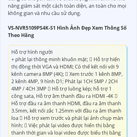
năng giám sát một cách toàn diện, an toàn cho mọi
không gian và nhu cầu sử dụng.
VS-NVR5109PS4K-S1 Hình Ảnh Đẹp Xem Thông Số
Theo Hãng
Hỗ trợ hình người
+ phát lại thông minh khuôn mặt;  Hỗ trợ hiển
thị đồng thời VGA và HDMI; Có thể kết nối với 9
kênh camera 8MP (4K);  Xem trước 1 kênh 8MP,
2 kênh 4MP, 9 hình D1; Phát lại 1CH 5MP / 2CH
4MP / 4CH 3MP  Hỗ trợ luồng kép; hỗ trợ 1
công sata, Hỗ trợ âm thanh đầu ra HDMI -4K 
Hỗ trợ đầu ra âm thanh HDMI, đầu ra âm thanh
3.5mm, kết nối zắc 1.25mm với đầu ra âm thanh
loa  Hỗ trợ xem trước và phát lại ảnh chụp màn
hình;  Việc phát lại video được hiển thị bằng
thanh thời gian và loại video được biểu thị bằng