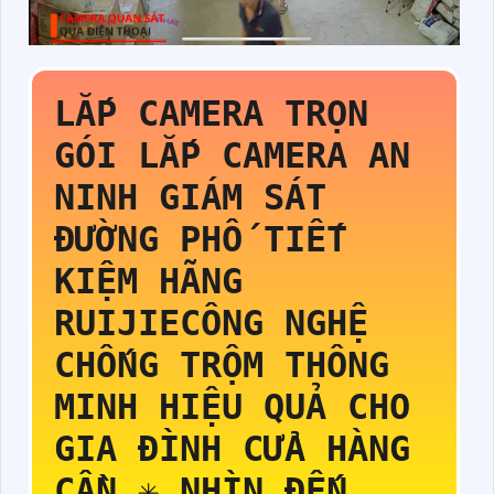
LẮP CAMERA TRỌN
GÓI
LẮP CAMERA AN
NINH GIÁM SÁT
ĐƯỜNG PHỐ
TIẾT
KIỆM HÃNG
RUIJIECÔNG NGHỆ
CHỐNG TRỘM THÔNG
MINH HIỆU QUẢ CHO
GIA ĐÌNH CỬA HÀNG
CẦN ✳️
NHÌN ĐẾN