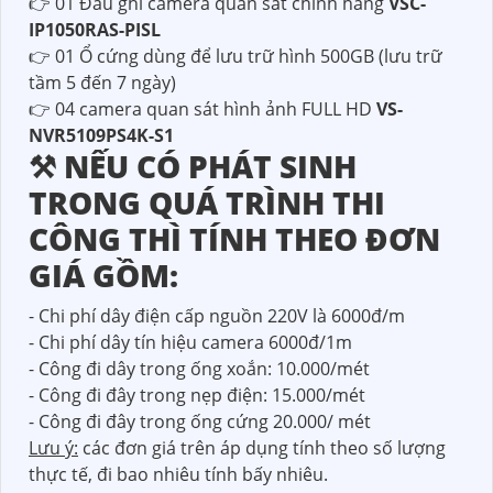
👉 01 Đầu ghi camera quan sát chính hãng
VSC-
IP1050RAS-PISL
👉 01 Ổ cứng dùng để lưu trữ hình 500GB (lưu trữ
tầm 5 đến 7 ngày)
👉 04 camera quan sát hình ảnh FULL HD
VS-
NVR5109PS4K-S1
⚒ NẾU CÓ PHÁT SINH
TRONG QUÁ TRÌNH THI
CÔNG THÌ TÍNH THEO ĐƠN
GIÁ GỒM:
- Chi phí dây điện cấp nguồn 220V là 6000đ/m
- Chi phí dây tín hiệu camera 6000đ/1m
- Công đi dây trong ống xoắn: 10.000/mét
- Công đi đây trong nẹp điện: 15.000/mét
- Công đi đây trong ống cứng 20.000/ mét
Lưu ý:
các đơn giá trên áp dụng tính theo số lượng
thực tế, đi bao nhiêu tính bấy nhiêu.