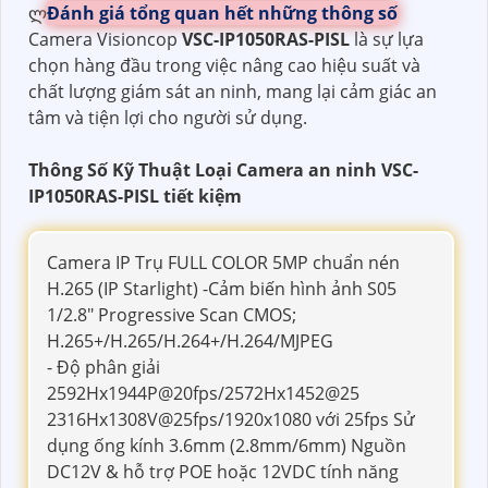
ლ
Đánh giá tổng quan hết những thông số
Camera Visioncop
VSC-IP1050RAS-PISL
là sự lựa
chọn hàng đầu trong việc nâng cao hiệu suất và
chất lượng giám sát an ninh, mang lại cảm giác an
tâm và tiện lợi cho người sử dụng.
Thông Số Kỹ Thuật Loại Camera an ninh VSC-
IP1050RAS-PISL tiết kiệm
Camera IP Trụ FULL COLOR 5MP chuẩn nén
H.265 (IP Starlight) -Cảm biến hình ảnh S05
1/2.8" Progressive Scan CMOS;
H.265+/H.265/H.264+/H.264/MJPEG
- Độ phân giải
2592Hx1944P@20fps/2572Hx1452@25
2316Hx1308V@25fps/1920x1080 với 25fps Sử
dụng ống kính 3.6mm (2.8mm/6mm) Nguồn
DC12V & hỗ trợ POE hoặc 12VDC tính năng