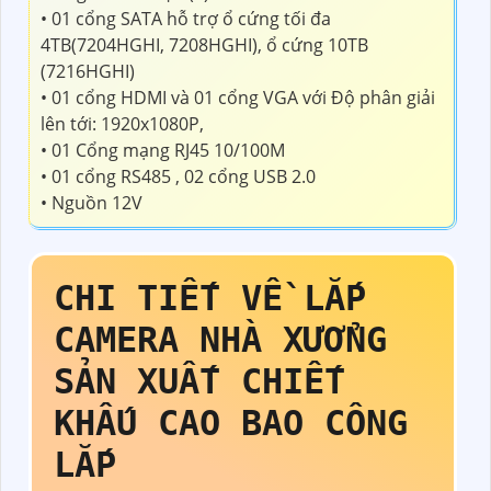
• 01 cổng SATA hỗ trợ ổ cứng tối đa
4TB(7204HGHI, 7208HGHI), ổ cứng 10TB
(7216HGHI)
• 01 cổng HDMI và 01 cổng VGA với Độ phân giải
lên tới: 1920x1080P,
• 01 Cổng mạng RJ45 10/100M
• 01 cổng RS485 , 02 cổng USB 2.0
• Nguồn 12V
CHI TIẾT VỀ
LẮP
CAMERA NHÀ XƯỞNG
SẢN XUẤT
CHIẾT
KHẤU CAO BAO CÔNG
LẮP