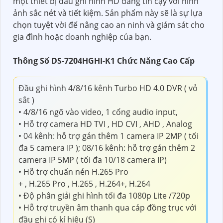
một thiết bị đầu ghi hình HD đáng tin cậy với hình
ảnh sắc nét và tiết kiệm. Sản phẩm này sẽ là sự lựa
chọn tuyệt vời để nâng cao an ninh và giám sát cho
gia đình hoặc doanh nghiệp của bạn.
Thông Số DS-7204HGHI-K1 Chức Năng Cao Cấp
Đầu ghi hình 4/8/16 kênh Turbo HD 4.0 DVR ( vỏ
sắt )
• 4/8/16 ngõ vào video, 1 cổng audio input,
• Hỗ trợ camera HD TVI , HD CVI , AHD , Analog
• 04 kênh: hỗ trợ gán thêm 1 camera IP 2MP ( tối
đa 5 camera IP ); 08/16 kênh: hỗ trợ gán thêm 2
camera IP 5MP ( tối đa 10/18 camera IP)
• Hỗ trợ chuẩn nén H.265 Pro
+ , H.265 Pro , H.265 , H.264+, H.264
• Độ phân giải ghi hình tối đa 1080p Lite /720p
• Hỗ trợ truyền âm thanh qua cáp đồng trục với
đầu ghi có kí hiệu (S)