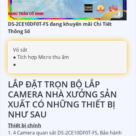
DS-2CE10DF0T-FS đang khuyến mãi Chi Tiết
Thông Số
Vỏ sắt
● Tích hợp Micro thu âm
●
LẮP ĐẶT TRỌN BỘ LẮP
CAMERA NHÀ XƯỞNG SẢN
XUẤT CÓ NHỮNG THIẾT BỊ
NHƯ SAU
Thiết bị chính
1. 4 Camera quan sát DS-2CE10DF0T-FS, Bảo hành