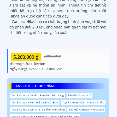
giám sát và hệ thống an ninh. Thông tin chi tiết về
thiết kế trọn bộ lắp camera nhà xưởng sản xuất
Hikvision được cung cấp dưới đây:
- Camera Hikvision có chất lượng hình ảnh vượt trội với
độ phân giải 2.0 MP, cho phép bạn quan sát rõ nét mọi
chi tiết trong nhà xưởng sản xuất
5,200,000 ₫
8,900,000 ₫
Thương hiệu:
Hikvision
Ngày đăng:
9/25/2023 10:18:43 AM
CAMERA THEO CHỨC NĂNG
Top 5 Camera Có Màu Ban Đêm Siêu Sáng
Báo Giá Camera IP
Top 5 Camera Xem Mã Vạch Vận Đơn
Top 5 Camera Đàm Thoại 2 Chiều
Top 5 Camera Wifi Cho Gia Đình Nên Dùng
Báo Giá Camera IP Hikvision
Top 5 Camera Nhà Xưởng Có Màu Ban Đêm Nên Dùng