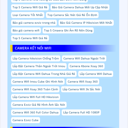
Top 5 Camera Wifi Giá Rẻ
Báo Giá Camera Dahua Mới Up Cập Nhật
Loại Camera Tốt Nhất
Top Camera Sắc Nét Giá Rẻ Ổn Định
Báo giá camera ezviz trong nhà
Báo Giá Camera IP Hikvision Mới Nhất
Báo giá camera wifi
Top 5 Cmaera Ghi Âm Rõ Nên Dùng
Top 5 Camera Wifi Giá Rẻ
CAMERA KẾT NỐI WIFI
Lắp Camera hikvision Chống Trộm
Camera Wifi Dahua Ngoài Trời
Lắp Đặt Camera Thân Ngoài Trời Imou
Camera Kbone Xoay 360
Lắp Đặt Camera Wifi Dahua Trong Nhà Giá Rẻ
Lắp Camera Wifi Dahua
Camera Wifi Imou Cube Ghi Hình Nét
Camera Wifi Xoay 360
Camera Wifi Xoay 360 Toàn Cảnh
Lắp Camera Wifi 3k Sắc Nét
Lắp Camera Wifi Full HD Hikvision
Camera Ezviz Giá Rẻ Hình Ảnh Sắc Nét
Camera Wifi 360 Full Color Dahua
Lắp Camera Full HD 1080P
Camera Ezviz Cube