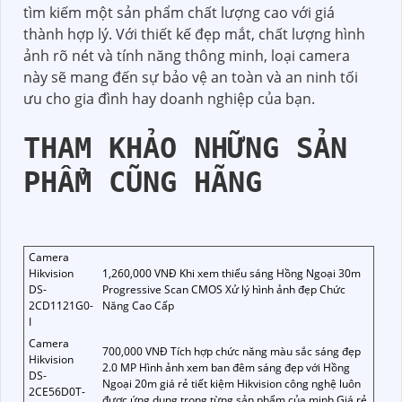
tìm kiếm một sản phẩm chất lượng cao với giá
thành hợp lý. Với thiết kế đẹp mắt, chất lượng hình
ảnh rõ nét và tính năng thông minh, loại camera
này sẽ mang đến sự bảo vệ an toàn và an ninh tối
ưu cho gia đình hay doanh nghiệp của bạn.
THAM KHẢO NHỮNG SẢN
PHẨM CŨNG HÃNG
Camera
Hikvision
1,260,000 VNĐ Khi xem thiếu sáng Hồng Ngoại 30m
DS-
Progressive Scan CMOS Xử lý hình ảnh đẹp Chức
2CD1121G0-
Năng Cao Cấp
I
Camera
700,000 VNĐ Tích hợp chức năng màu sắc sáng đẹp
Hikvision
2.0 MP Hình ảnh xem ban đêm sáng đẹp với Hồng
DS-
Ngoại 20m giá rẻ tiết kiệm Hikvision công nghệ luôn
2CE56D0T-
được ứng dụng trong từng sản phẩm của minh Giá rẻ