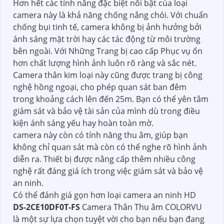
Hơn hết các tính năng đặc biệt nổi bật của loại
camera này là khả năng chống nắng chói. Với chuẩn
chống bụi tinh tế, camera không bị ảnh hưởng bởi
ánh sáng mặt trời hay các tác động từ môi trường
bên ngoài. Với Những Trang bị cao cấp Phục vụ ổn
hơn chất lượng hình ảnh luôn rõ ràng và sắc nét.
Camera thân kim loại này cũng được trang bị công
nghệ hồng ngoại, cho phép quan sát ban đêm
trong khoảng cách lên đến 25m. Bạn có thể yên tâm
giám sát và bảo vệ tài sản của mình dù trong điều
kiện ánh sáng yếu hay hoàn toàn mờ.
camera này còn có tính năng thu âm, giúp bạn
không chỉ quan sát mà còn có thể nghe rõ hình ảnh
diễn ra. Thiết bị được nâng cấp thêm nhiều công
nghệ rất đáng giá ích trong việc giám sát và bảo vệ
an ninh.
Có thể đánh giá gọn hơn loại camera an ninh HD
DS-2CE10DF0T-FS
Camera Thân Thu âm COLORVU
là một sự lựa chọn tuyệt vời cho bạn nếu bạn đang