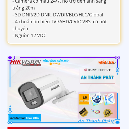
- Camera có màu 24/7, hỗ trợ đèn ánh sáng
trắng 20m
- 3D DNR/2D DNR, DWDR/BLC/HLC/Global
- 4 chuẩn tín hiệu TVI/AHD/CVI/CVBS, có nút
chuyển
- Nguồn 12 VDC