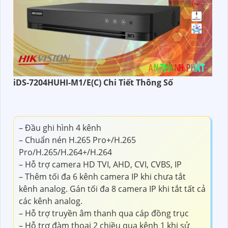
iDS-7204HUHI-M1/E(C) Chi Tiết Thông Số
– Đầu ghi hình 4 kênh
– Chuẩn nén H.265 Pro+/H.265
Pro/H.265/H.264+/H.264
– Hỗ trợ camera HD TVI, AHD, CVI, CVBS, IP
– Thêm tối đa 6 kênh camera IP khi chưa tắt
kênh analog. Gán tối đa 8 camera IP khi tắt tất cả
các kênh analog.
– Hỗ trợ truyền âm thanh qua cáp đồng trục
– Hỗ trợ đàm thoại 2 chiều qua kênh 1 khi sử