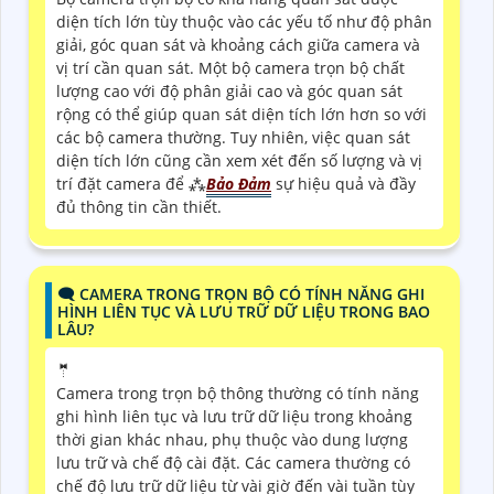
diện tích lớn tùy thuộc vào các yếu tố như độ phân
giải, góc quan sát và khoảng cách giữa camera và
vị trí cần quan sát. Một bộ camera trọn bộ chất
lượng cao với độ phân giải cao và góc quan sát
rộng có thể giúp quan sát diện tích lớn hơn so với
các bộ camera thường. Tuy nhiên, việc quan sát
diện tích lớn cũng cần xem xét đến số lượng và vị
trí đặt camera để ⁂
Bảo Đảm
sự hiệu quả và đầy
đủ thông tin cần thiết.
🗨️ CAMERA TRONG TRỌN BỘ CÓ TÍNH NĂNG GHI
HÌNH LIÊN TỤC VÀ LƯU TRỮ DỮ LIỆU TRONG BAO
LÂU?
🤵
Camera trong trọn bộ thông thường có tính năng
ghi hình liên tục và lưu trữ dữ liệu trong khoảng
thời gian khác nhau, phụ thuộc vào dung lượng
lưu trữ và chế độ cài đặt. Các camera thường có
chế độ lưu trữ dữ liệu từ vài giờ đến vài tuần tùy