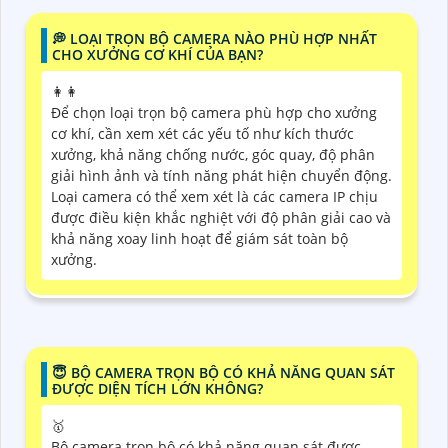
️💭 LOẠI TRỌN BỘ CAMERA NÀO PHÙ HỢP NHẤT
CHO XƯỞNG CƠ KHÍ CỦA BẠN?
️👩‍👩
Để chọn loại trọn bộ camera phù hợp cho xưởng
cơ khí, cần xem xét các yếu tố như kích thước
xưởng, khả năng chống nước, góc quay, độ phân
giải hình ảnh và tính năng phát hiện chuyển động.
Loại camera có thể xem xét là các camera IP chịu
được điều kiện khắc nghiệt với độ phân giải cao và
khả năng xoay linh hoạt để giám sát toàn bộ
xưởng.
😇 BỘ CAMERA TRỌN BỘ CÓ KHẢ NĂNG QUAN SÁT
ĐƯỢC DIỆN TÍCH LỚN KHÔNG?
🥇
Bộ camera trọn bộ có khả năng quan sát được