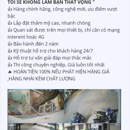
TÔI SẼ KHÔNG LÀM BẠN THẤT VỌNG "
👍 Hàng chính hãng, công nghệ mới, ưu điểm vượt
bậc
👍 Lắp đặt thẩm mỹ cao, nhanh chóng
👍 Quan sát được trên mọi thiết bị, chỉ cần có mạng
interent hoặc 4G
👍 Bảo hành đến 2 năm
👍 Kỹ thuật hỗ trợ cho khách hàng 24/7
👍 Hỗ trợ tư vấn giải đáp mọi thắc mắc
👍 Thi công chuyên nghiệp, Giá luôn tốt nhất
🔥 HOÀN TIỀN 100% NẾU PHÁT HIỆN HÀNG GIẢ
,HÀNG NHÁI KÉM CHẤT LƯỢNG