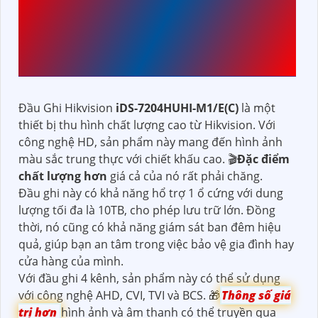
ĐẦU THU
IDS-
7204HUHI-M1/E(C)
HIKVISION
Đầu Ghi Hikvision
iDS-7204HUHI-M1/E(C)
là một
thiết bị thu hình chất lượng cao từ Hikvision. Với
công nghệ HD, sản phẩm này mang đến hình ảnh
màu sắc trung thực với chiết khấu cao. 🎬
Đặc điểm
chất lượng hơn
giá cả của nó rất phải chăng.
Đầu ghi này có khả năng hổ trợ 1 ổ cứng với dung
lượng tối đa là 10TB, cho phép lưu trữ lớn. Đồng
thời, nó cũng có khả năng giám sát ban đêm hiệu
quả, giúp bạn an tâm trong việc bảo vệ gia đình hay
cửa hàng của mình.
Với đầu ghi 4 kênh, sản phẩm này có thể sử dụng
với công nghệ AHD, CVI, TVI và BCS. 🎁
Thông số giá
trị hơn
hình ảnh và âm thanh có thể truyền qua