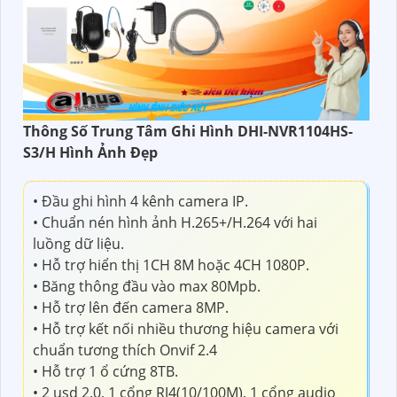
Thông Số Trung Tâm Ghi Hình DHI-NVR1104HS-
S3/H Hình Ảnh Đẹp
• Đầu ghi hình 4 kênh camera IP.
• Chuẩn nén hình ảnh H.265+/H.264 với hai
luồng dữ liệu.
• Hỗ trợ hiển thị 1CH 8M hoặc 4CH 1080P.
• Băng thông đầu vào max 80Mpb.
• Hỗ trợ lên đến camera 8MP.
• Hỗ trợ kết nối nhiều thương hiệu camera với
chuẩn tương thích Onvif 2.4
• Hỗ trợ 1 ổ cứng 8TB.
• 2 usd 2.0, 1 cổng RJ4(10/100M), 1 cổng audio