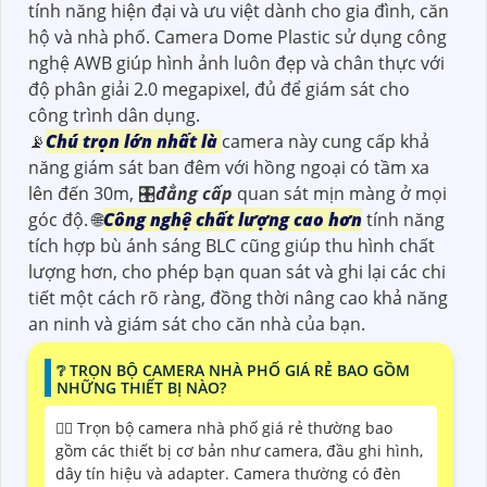
tính năng hiện đại và ưu việt dành cho gia đình, căn
hộ và nhà phố. Camera Dome Plastic sử dụng công
nghệ AWB giúp hình ảnh luôn đẹp và chân thực với
độ phân giải 2.0 megapixel, đủ để giám sát cho
công trình dân dụng.
📡
Chú trọn lớn nhất là
camera này cung cấp khả
năng giám sát ban đêm với hồng ngoại có tầm xa
lên đến 30m, 🎛
đẳng cấp
quan sát mịn màng ở mọi
góc độ. 🌐
Công nghệ chất lượng cao hơn
tính năng
tích hợp bù ánh sáng BLC cũng giúp thu hình chất
lượng hơn, cho phép bạn quan sát và ghi lại các chi
tiết một cách rõ ràng, đồng thời nâng cao khả năng
an ninh và giám sát cho căn nhà của bạn.
❔ TRỌN BỘ CAMERA NHÀ PHỐ GIÁ RẺ BAO GỒM
NHỮNG THIẾT BỊ NÀO?
🙆‍♀️ Trọn bộ camera nhà phố giá rẻ thường bao
gồm các thiết bị cơ bản như camera, đầu ghi hình,
dây tín hiệu và adapter. Camera thường có đèn