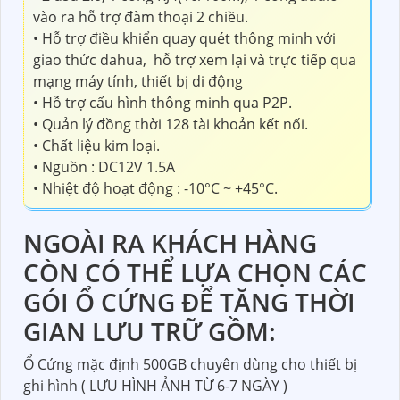
vào ra hỗ trợ đàm thoại 2 chiều.
• Hỗ trợ điều khiển quay quét thông minh với
giao thức dahua, hỗ trợ xem lại và trực tiếp qua
mạng máy tính, thiết bị di động
• Hỗ trợ cấu hình thông minh qua P2P.
• Quản lý đồng thời 128 tài khoản kết nối.
• Chất liệu kim loại.
• Nguồn : DC12V 1.5A
• Nhiệt độ hoạt động : -10°C ~ +45°C.
NGOÀI RA KHÁCH HÀNG
CÒN CÓ THỂ LỰA CHỌN CÁC
GÓI Ổ CỨNG ĐỂ TĂNG THỜI
GIAN LƯU TRỮ GỒM:
Ổ Cứng mặc định 500GB chuyên dùng cho thiết bị
ghi hình ( LƯU HÌNH ẢNH TỪ 6-7 NGÀY )