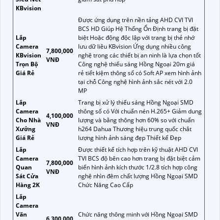
KBvision
Được ứng dụng trên nền tảng AHD CVI TVI
BCS HD Giúp Hệ Thống Ổn Định trang bị đặt
Lắp
biệt Hoặc động độc lập với trang bị thẻ nhớ
Camera
lưu dữ liêu KBvision Ứng dụng nhiều công
7,800,000
KBvision
nghệ trong các thiết bị an ninh là lựa chọn tốt
VNĐ
Trọn Bộ
Công nghệ thiếu sáng Hồng Ngoại 20m giá
Giá Rẻ
rẻ tiết kiệm thông số có Soft AP xem hình ảnh
tại chỗ Công nghệ hình ảnh sắc nét với 2.0
MP
Lắp
Trang bị xử lý thiếu sáng Hồng Ngoại SMD
Camera
thông số có Với chuẩn nén H.265+ Giảm dung
4,100,000
Cho Nhà
lượng và bằng thông hơn 60% so với chuẩn
VNĐ
Xưởng
h264 Dahua Thương hiệu trung quốc chắt
Giá Rẻ
lượng hình ảnh sáng đẹp Thiết kế Đẹp
Lắp
Được thiết kế tích hợp trên kỹ thuật AHD CVI
Camera
TVI BCS độ bên cao hơn trang bị đặt biệt cảm
7,800,000
Quan
biến hình ảnh kích thước 1/2.8 tích hợp công
VNĐ
Sát Cửa
nghệ nhìn đêm chất lượng Hồng Ngoại SMD
Hàng 2K
Chức Năng Cao Cấp
Lắp
Camera
Văn
Chức năng thông minh với Hồng Ngoại SMD
6,300,000