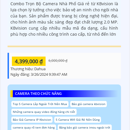
Combo Trọn Bộ Camera Nhà Phố Giá rẻ từ KBvision là
lựa chọn lý tưởng cho việc bảo vệ an ninh cho ngôi nhà
của bạn. Sản phẩm được trang bị công nghệ hiện đại,
cho hình ảnh màu sắc sáng đẹp đạt chất lượng 2.0 MP.
KBvision cung cấp nhiều mẫu mã đa dạng, cấu hình
phù hợp cho nhiều công trình cao cấp, từ nhỏ đến lớn
4,399,000 ₫
6,000,000 ₫
Thương hiệu:
Dahua
Ngày đăng:
3/26/2024 9:39:47 AM
CAMERA THEO CHỨC NĂNG
Top 5 Camera Lắp Ngoài Trời Nên Mua
Báo giá camera kbvision
Những camera quay video đóng hàng chi tiết
Báo Giá Camera IP Kbvision
5 Camera Wifi Giá Rẻ Nên Dùng
camera quay rõ tem đơn hàng
Bảng báo giá camera imou ngoài trời