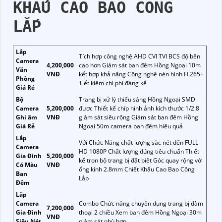
KHẤU CAO BAO CÔNG
LẮP
Lắp
Tích hợp công nghệ AHD CVI TVI BCS độ bên
Camera
4,200,000
cao hơn Giám sát ban đêm Hồng Ngoại 10m
Văn
VNĐ
kết hợp khả năng Công nghệ nén hình H.265+
Phòng
Tiết kiệm chi phí đáng kể
Giá Rẻ
Bộ
Trang bị xử lý thiếu sáng Hồng Ngoại SMD
Camera
5,200,000
được Thiết kế chíp hình ảnh kích thước 1/2.8
Ghi âm
VNĐ
giám sát siêu rộng Giám sát ban đêm Hồng
Giá Rẻ
Ngoại 50m camera ban đêm hiệu quả
Lắp
Với Chức Năng chất lượng sắc nét đến FULL
Camera
HD 1080P Chất lượng đúng tiêu chuẩn Thiết
Gia Đình
5,200,000
kế trọn bộ trang bị đặt biệt Góc quay rộng với
Có Màu
VNĐ
ống kính 2.8mm Chiết Khấu Cao Bao Công
Ban
Lắp
Đêm
Lắp
Camera
Combo Chức năng chuyên dụng trang bị đàm
7,200,000
Gia Đình
thoại 2 chiều Xem ban đêm Hồng Ngoại 30m
VNĐ
Siêu Nét
giám sát phù hơp