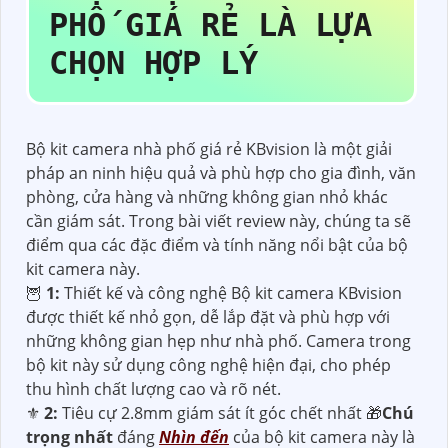
PHỐ GIÁ RẺ
LÀ LỰA
CHỌN HỢP LÝ
Bộ kit camera nhà phố giá rẻ KBvision là một giải
pháp an ninh hiệu quả và phù hợp cho gia đình, văn
phòng, cửa hàng và những không gian nhỏ khác
cần giám sát. Trong bài viết review này, chúng ta sẽ
điểm qua các đặc điểm và tính năng nổi bật của bộ
kit camera này.
🦉
1:
Thiết kế và công nghệ Bộ kit camera KBvision
được thiết kế nhỏ gọn, dễ lắp đặt và phù hợp với
những không gian hẹp như nhà phố. Camera trong
bộ kit này sử dụng công nghệ hiện đại, cho phép
thu hình chất lượng cao và rõ nét.
⚜️
2:
Tiêu cự 2.8mm giám sát ít góc chết nhất 🎁
Chú
trọng nhất
đáng
Nhìn đến
của bộ kit camera này là