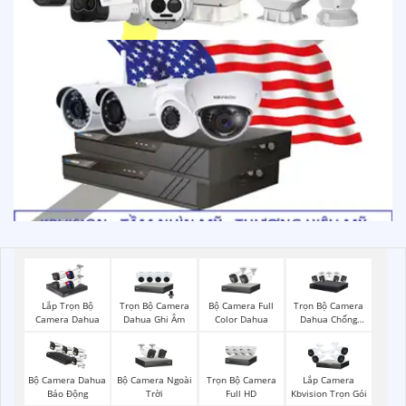
Trọn Bộ Camera
Bộ Camera Full
Trọn Bộ Camera
Lắp Trọn Bộ
Dahua Ghi Âm
Color Dahua
Dahua Chống
Camera Dahua
Trộm
Bộ Camera Ngoài
Trọn Bộ Camera
Bộ Camera Dahua
Lắp Camera
Trời
Full HD
Báo Động
Kbvision Trọn Gói