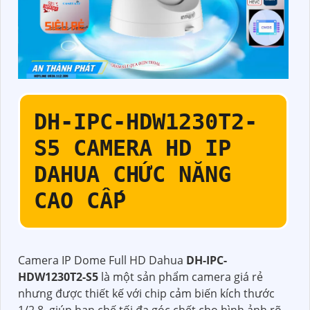
DH-IPC-HDW1230T2-
S5
CAMERA HD IP
DAHUA CHỨC NĂNG
CAO CẤP
Camera IP Dome Full HD Dahua
DH-IPC-
HDW1230T2-S5
là một sản phẩm camera giá rẻ
nhưng được thiết kế với chip cảm biến kích thước
1/2.8, giúp hạn chế tối đa góc chết cho hình ảnh rõ