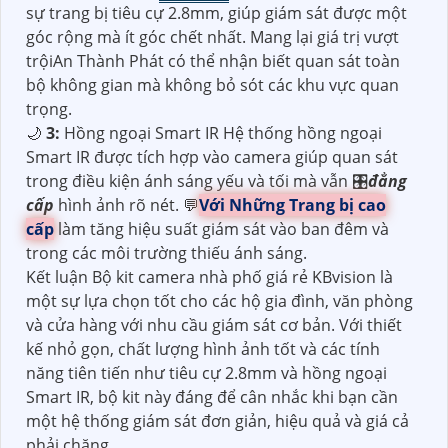
sự trang bị tiêu cự 2.8mm, giúp giám sát được một
góc rộng mà ít góc chết nhất. Mang lại giá trị vượt
trộiAn Thành Phát có thể nhận biết quan sát toàn
bộ không gian mà không bỏ sót các khu vực quan
trọng.
🌙
3:
Hồng ngoại Smart IR Hệ thống hồng ngoại
Smart IR được tích hợp vào camera giúp quan sát
trong điều kiện ánh sáng yếu và tối mà vẫn 🎛
đẳng
cấp
hình ảnh rõ nét. 💬
Với Những Trang bị cao
cấp
làm tăng hiệu suất giám sát vào ban đêm và
trong các môi trường thiếu ánh sáng.
Kết luận Bộ kit camera nhà phố giá rẻ KBvision là
một sự lựa chọn tốt cho các hộ gia đình, văn phòng
và cửa hàng với nhu cầu giám sát cơ bản. Với thiết
kế nhỏ gọn, chất lượng hình ảnh tốt và các tính
năng tiên tiến như tiêu cự 2.8mm và hồng ngoại
Smart IR, bộ kit này đáng để cân nhắc khi bạn cần
một hệ thống giám sát đơn giản, hiệu quả và giá cả
phải chăng.