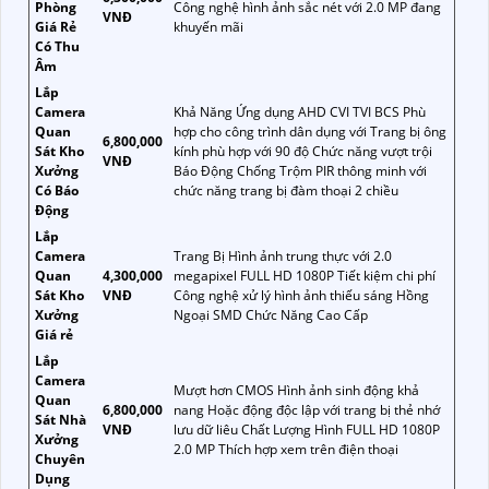
Phòng
Công nghệ hình ảnh sắc nét với 2.0 MP đang
VNĐ
Giá Rẻ
khuyến mãi
Có Thu
Âm
Lắp
Camera
Khả Năng Ứng dụng AHD CVI TVI BCS Phù
Quan
hợp cho công trình dân dụng với Trang bị ông
6,800,000
Sát Kho
kính phù hợp với 90 độ Chức năng vượt trội
VNĐ
Xưởng
Báo Động Chống Trộm PIR thông minh với
Có Báo
chức năng trang bị đàm thoại 2 chiều
Động
Lắp
Camera
Trang Bị Hình ảnh trung thực với 2.0
Quan
4,300,000
megapixel FULL HD 1080P Tiết kiệm chi phí
Sát Kho
VNĐ
Công nghệ xử lý hình ảnh thiếu sáng Hồng
Xưởng
Ngoại SMD Chức Năng Cao Cấp
Giá rẻ
Lắp
Camera
Mượt hơn CMOS Hình ảnh sinh động khả
Quan
6,800,000
nang Hoặc động độc lập với trang bị thẻ nhớ
Sát Nhà
VNĐ
lưu dữ liêu Chất Lượng Hình FULL HD 1080P
Xưởng
2.0 MP Thích hợp xem trên điện thoại
Chuyên
Dụng