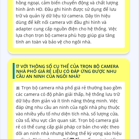
hồng ngoại, cảm biến chuyển động và chất lượng
hình ảnh HD. Đầu ghi hình được sử dụng để lưu
trữ và quản lý dữ liệu từ camera. Dây tín hiệu
dùng để kết nối camera với đầu ghi hình và
adapter cung cấp nguồn điện cho hệ thống. Việc
lựa chọn trọn bộ camera phù hợp giúp gia tăng
tính an toàn và bảo vệ cho ngôi nhà.
⁉️ VỚI THÔNG SỐ CỤ THỂ CỦA TRỌN BỘ CAMERA
NHÀ PHỐ GIÁ RẺ LIỆU CÓ ĐÁP ỨNG ĐƯỢC NHU
CẦU AN NINH CỦA NGÔI NHÀ?
🎀 Trọn bộ camera nhà phố giá rẻ thường bao gồm
các camera có độ phân giải thấp, hệ thống lưu trữ
dữ liệu đơn giản và ít tính năng thông minh. Việc
đáp ứng nhu cầu an ninh của ngôi nhà phụ thuộc
vào nhiều yếu tố như diện tích nhà, số lượng cửa,
cửa sổ, khu vực cần quan sát. Trọn bộ camera giá
rẻ có thể cung cấp giải pháp cơ bản cho việc theo
dõi an ninh nhà nhưng không thể kỳ vọng vào hiệu