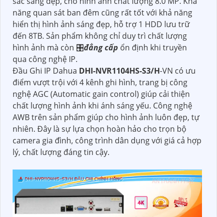
sắc sáng đẹp, cho hình ảnh chất lượng 8.0 MP. Khả
năng quan sát ban đêm cũng rất tốt với khả năng
hiển thị hình ảnh sáng đẹp, hỗ trợ 1 HDD lưu trữ
đến 8TB. Sản phẩm không chỉ duy trì chất lượng
hình ảnh mà còn 🎛
đẳng cấp
ổn định khi truyền
qua công nghệ IP.
Đầu Ghi IP Dahua
DHI-NVR1104HS-S3/H
-VN có ưu
điểm vượt trội với 4 kênh ghi hình, trang bị công
nghệ AGC (Automatic gain control) giúp cải thiện
chất lượng hình ảnh khi ánh sáng yếu. Công nghệ
AWB trên sản phẩm giúp cho hình ảnh luôn đẹp, tự
nhiên. Đây là sự lựa chọn hoàn hảo cho trọn bộ
camera gia đình, công trình dân dụng với giá cả hợp
lý, chất lượng đáng tin cậy.