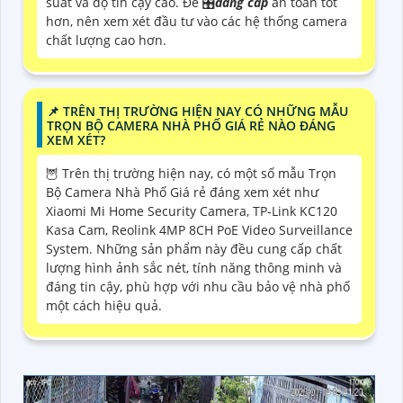
suất và độ tin cậy cao. Để 🎛
đẳng cấp
an toàn tốt
hơn, nên xem xét đầu tư vào các hệ thống camera
chất lượng cao hơn.
📌 TRÊN THỊ TRƯỜNG HIỆN NAY CÓ NHỮNG MẪU
TRỌN BỘ CAMERA NHÀ PHỐ GIÁ RẺ NÀO ĐÁNG
XEM XÉT?
🦉 Trên thị trường hiện nay, có một số mẫu Trọn
Bộ Camera Nhà Phố Giá rẻ đáng xem xét như
Xiaomi Mi Home Security Camera, TP-Link KC120
Kasa Cam, Reolink 4MP 8CH PoE Video Surveillance
System. Những sản phẩm này đều cung cấp chất
lượng hình ảnh sắc nét, tính năng thông minh và
đáng tin cậy, phù hợp với nhu cầu bảo vệ nhà phố
một cách hiệu quả.