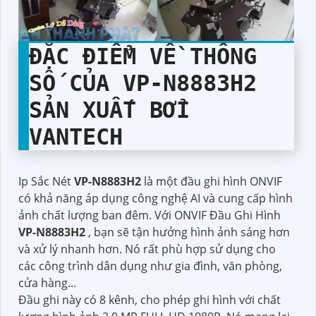
ĐẶC ĐIỂM VỀ THÔNG
SỐ CỦA
VP-N8883H2
SẢN XUẤT BỞI
VANTECH
Ip Sắc Nét
VP-N8883H2
là một đầu ghi hình ONVIF
có khả năng áp dụng công nghệ AI và cung cấp hình
ảnh chất lượng ban đêm. Với ONVIF Đầu Ghi Hình
VP-N8883H2
, bạn sẽ tận hưởng hình ảnh sáng hơn
và xử lý nhanh hơn. Nó rất phù hợp sử dụng cho
các công trình dân dụng như gia đình, văn phòng,
cửa hàng...
Đầu ghi này có 8 kênh, cho phép ghi hình với chất