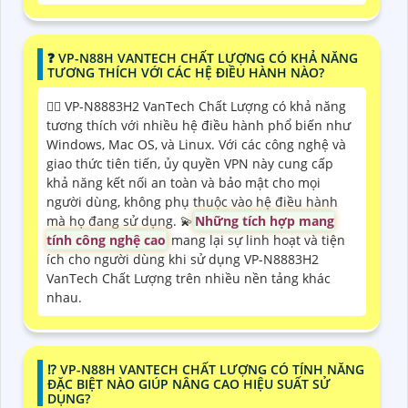
❓ VP-N88H VANTECH CHẤT LƯỢNG CÓ KHẢ NĂNG
TƯƠNG THÍCH VỚI CÁC HỆ ĐIỀU HÀNH NÀO?
❤️‍💋‍ VP-N8883H2 VanTech Chất Lượng có khả năng
tương thích với nhiều hệ điều hành phổ biến như
Windows, Mac OS, và Linux. Với các công nghệ và
giao thức tiên tiến, ủy quyền VPN này cung cấp
khả năng kết nối an toàn và bảo mật cho mọi
người dùng, không phụ thuộc vào hệ điều hành
mà họ đang sử dụng. 💫
Những tích hợp mang
tính công nghệ cao
mang lại sự linh hoạt và tiện
ích cho người dùng khi sử dụng VP-N8883H2
VanTech Chất Lượng trên nhiều nền tảng khác
nhau.
⁉️ VP-N88H VANTECH CHẤT LƯỢNG CÓ TÍNH NĂNG
ĐẶC BIỆT NÀO GIÚP NÂNG CAO HIỆU SUẤT SỬ
DỤNG?