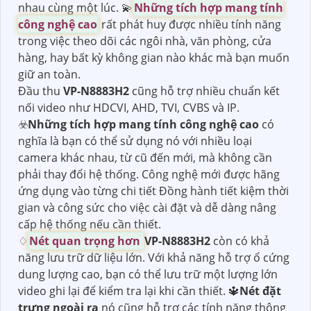
nhau cùng một lúc. 💫
Những tích hợp mang tính
công nghệ cao
rất phát huy được nhiều tính năng
trong việc theo dõi các ngôi nhà, văn phòng, cửa
hàng, hay bất kỳ không gian nào khác mà bạn muốn
giữ an toàn.
Đầu thu
VP-N8883H2
cũng hỗ trợ nhiều chuẩn kết
nối video như HDCVI, AHD, TVI, CVBS và IP.
☣️
Những tích hợp mang tính công nghệ cao
có
nghĩa là bạn có thể sử dụng nó với nhiều loại
camera khác nhau, từ cũ đến mới, mà không cần
phải thay đổi hệ thống. Công nghệ mới được hãng
ứng dụng vào từng chi tiết Đồng hành tiết kiệm thời
gian và công sức cho việc cài đặt và dễ dàng nâng
cấp hệ thống nếu cần thiết.
♢
Nét quan trọng hơn
VP-N8883H2
còn có khả
năng lưu trữ dữ liệu lớn. Với khả năng hỗ trợ ổ cứng
dung lượng cao, bạn có thể lưu trữ một lượng lớn
video ghi lại để kiểm tra lại khi cần thiết. 🔱
Nét đặt
trưng ngoài ra
nó cũng hỗ trợ các tính năng thông