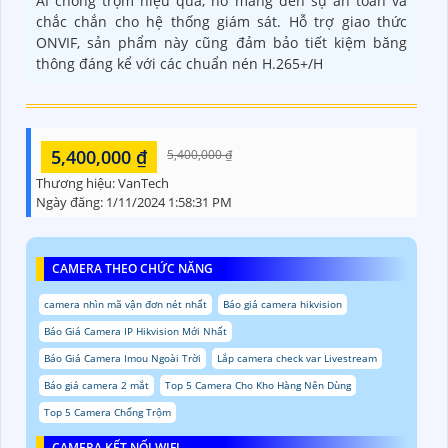
AI chống trộm hiệu quả, nó mang đến sự an toàn và
chắc chắn cho hệ thống giám sát. Hỗ trợ giao thức
ONVIF, sản phẩm này cũng đảm bảo tiết kiệm băng
thông đáng kể với các chuẩn nén H.265+/H
5,400,000 ₫
5,400,000 ₫
Thương hiệu:
VanTech
Ngày đăng:
1/11/2024 1:58:31 PM
CAMERA THEO CHỨC NĂNG
camera nhìn mã vận đơn nét nhất
Báo giá camera hikvision
Báo Giá Camera IP Hikvision Mới Nhất
Báo Giá Camera Imou Ngoài Trời
Lắp camera check var Livestream
Báo giá camera 2 mắt
Top 5 Camera Cho Kho Hàng Nên Dùng
Top 5 Camera Chống Trộm
CAMERA KẾT NỐI WIFI