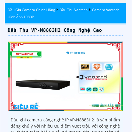
Vantech
Đầu Ghi Camera Chính Hãng
Đầu Thu Vantech
Camera Vantech
Hình Ảnh 1080P
Đầu Thu VP-N8883H2 Công Nghệ Cao
Đầu ghi camera công nghệ IP VP-N8883H2 là sản phẩm
đáng chú ý với nhiều ưu điểm vượt trội. Với công nghệ