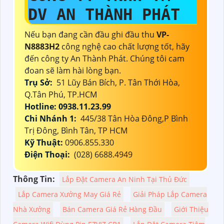
DV AN THÀNH PHÁT
Nếu bạn đang cần đầu ghi đầu thu
VP-
N8883H2
công nghệ cao chất lượng tốt, hãy
đến công ty An Thành Phát. Chúng tôi cam
đoan sẽ làm hài lòng bạn.
Trụ Sở:
51 Lũy Bán Bích, P. Tân Thới Hòa,
Q.Tân Phú, TP.HCM
Hotline: 0938.11.23.99
Chi Nhánh 1:
445/38 Tân Hòa Đông,P Bình
Trị Đông, Bình Tân, TP HCM
Kỹ Thuật:
0906.855.330
Điện Thoại:
(028) 6688.4949
Thông Tin:
Lắp Đặt Camera An Ninh Tại Thủ Đức
Lắp Camera Xưởng May Giá Rẻ
Giải Pháp Lắp Camera
Nhà Xưởng
Bán Camera Giá Rẻ Hàng Đầu
Giới Thiệu