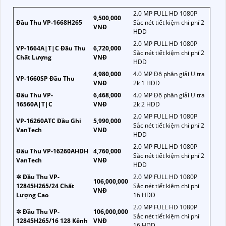
2.0 MP FULL HD 1080P
9,500,000
Đầu Thu VP-1668H265
Sắc nét tiết kiệm chi phí 2
VNĐ
HDD
2.0 MP FULL HD 1080P
VP-1664A|T|C Đầu Thu
6,720,000
Sắc nét tiết kiệm chi phí 2
Chất Lượng
VNĐ
HDD
4,980,000
4.0 MP Độ phân giải Ultra
VP-1660SP Đầu Thu
VNĐ
2k 1 HDD
Đầu Thu VP-
6,468,000
4.0 MP Độ phân giải Ultra
16560A|T|C
VNĐ
2k 2 HDD
2.0 MP FULL HD 1080P
VP-16260ATC Đầu Ghi
5,990,000
Sắc nét tiết kiệm chi phí 2
VanTech
VNĐ
HDD
2.0 MP FULL HD 1080P
Đầu Thu VP-16260AHDH
4,760,000
Sắc nét tiết kiệm chi phí 2
VanTech
VNĐ
HDD
✲ Đầu Thu VP-
2.0 MP FULL HD 1080P
106,000,000
12845H265/24 Chất
Sắc nét tiết kiệm chi phí
VNĐ
Lượng Cao
16 HDD
2.0 MP FULL HD 1080P
✲ Đầu Thu VP-
106,000,000
Sắc nét tiết kiệm chi phí
12845H265/16 128 Kênh
VNĐ
16 HDD