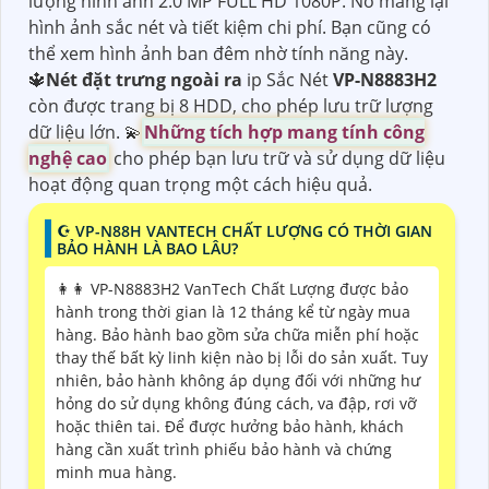
lượng hình ảnh 2.0 MP FULL HD 1080P. Nó mang lại
hình ảnh sắc nét và tiết kiệm chi phí. Bạn cũng có
thể xem hình ảnh ban đêm nhờ tính năng này.
🔱
Nét đặt trưng ngoài ra
ip Sắc Nét
VP-N8883H2
còn được trang bị 8 HDD, cho phép lưu trữ lượng
dữ liệu lớn. 💫
Những tích hợp mang tính công
nghệ cao
cho phép bạn lưu trữ và sử dụng dữ liệu
hoạt động quan trọng một cách hiệu quả.
☪ VP-N88H VANTECH CHẤT LƯỢNG CÓ THỜI GIAN
BẢO HÀNH LÀ BAO LÂU?
️👩‍👩 VP-N8883H2 VanTech Chất Lượng được bảo
hành trong thời gian là 12 tháng kể từ ngày mua
hàng. Bảo hành bao gồm sửa chữa miễn phí hoặc
thay thế bất kỳ linh kiện nào bị lỗi do sản xuất. Tuy
nhiên, bảo hành không áp dụng đối với những hư
hỏng do sử dụng không đúng cách, va đập, rơi vỡ
hoặc thiên tai. Để được hưởng bảo hành, khách
hàng cần xuất trình phiếu bảo hành và chứng
minh mua hàng.