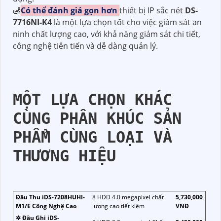
🛃
Có thể đánh giá gọn hơn
thiết bị IP sắc nét
DS-
7716NI-K4
là một lựa chọn tốt cho việc giám sát an
ninh chất lượng cao, với khả năng giám sát chi tiết,
công nghệ tiên tiến và dễ dàng quản lý.
MỘT LỰA CHỌN KHÁC
CÙNG PHÂN KHÚC SẢN
PHẨM CÙNG LOẠI VÀ
THƯƠNG HIỆU
Đầu Thu iDS-7208HUHI-
8 HDD 4.0 megapixel chất
5,730,000
M1/E Công Nghệ Cao
lượng cao tiết kiệm
VNĐ
✲ Đầu Ghi iDS-