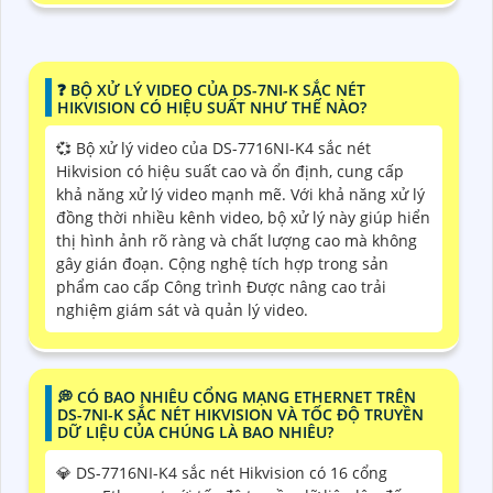
️❓ BỘ XỬ LÝ VIDEO CỦA DS-7NI-K SẮC NÉT
HIKVISION CÓ HIỆU SUẤT NHƯ THẾ NÀO?
💞 Bộ xử lý video của DS-7716NI-K4 sắc nét
Hikvision có hiệu suất cao và ổn định, cung cấp
khả năng xử lý video mạnh mẽ. Với khả năng xử lý
đồng thời nhiều kênh video, bộ xử lý này giúp hiển
thị hình ảnh rõ ràng và chất lượng cao mà không
gây gián đoạn. Cộng nghệ tích hợp trong sản
phẩm cao cấp Công trình Được nâng cao trải
nghiệm giám sát và quản lý video.
️💭 CÓ BAO NHIÊU CỔNG MẠNG ETHERNET TRÊN
DS-7NI-K SẮC NÉT HIKVISION VÀ TỐC ĐỘ TRUYỀN
DỮ LIỆU CỦA CHÚNG LÀ BAO NHIÊU?
💎 DS-7716NI-K4 sắc nét Hikvision có 16 cổng