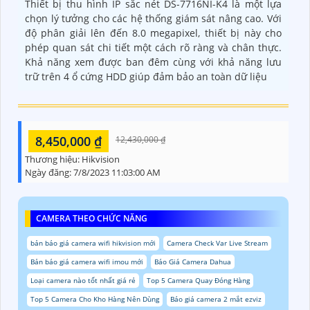
Thiết bị thu hình IP sắc nét DS-7716NI-K4 là một lựa
chọn lý tưởng cho các hệ thống giám sát nâng cao. Với
độ phân giải lên đến 8.0 megapixel, thiết bị này cho
phép quan sát chi tiết một cách rõ ràng và chân thực.
Khả năng xem được ban đêm cùng với khả năng lưu
trữ trên 4 ổ cứng HDD giúp đảm bảo an toàn dữ liệu
8,450,000 ₫
12,430,000 ₫
Thương hiệu:
Hikvision
Ngày đăng:
7/8/2023 11:03:00 AM
CAMERA THEO CHỨC NĂNG
bản báo giá camera wifi hikvision mới
Camera Check Var Live Stream
Bản báo giá camera wifi imou mới
Báo Giá Camera Dahua
Loại camera nào tốt nhất giá rẻ
Top 5 Camera Quay Đóng Hàng
Top 5 Camera Cho Kho Hàng Nên Dùng
Báo giá camera 2 mắt ezviz