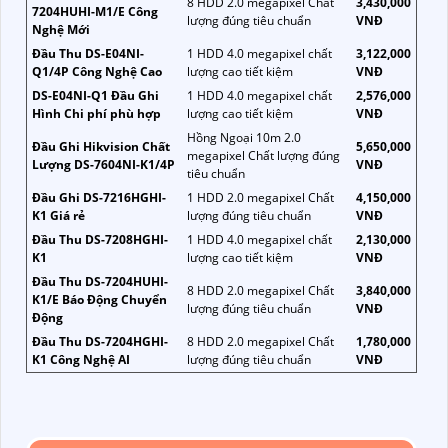
8 HDD 2.0 megapixel Chất
3,430,000
7204HUHI-M1/E Công
lượng đúng tiêu chuẩn
VNĐ
Nghệ Mới
Đầu Thu DS-E04NI-
1 HDD 4.0 megapixel chất
3,122,000
Q1/4P Công Nghệ Cao
lượng cao tiết kiệm
VNĐ
DS-E04NI-Q1 Đầu Ghi
1 HDD 4.0 megapixel chất
2,576,000
Hình Chi phí phù hợp
lượng cao tiết kiệm
VNĐ
Hồng Ngoại 10m 2.0
Đầu Ghi Hikvision Chất
5,650,000
megapixel Chất lượng đúng
Lượng DS-7604NI-K1/4P
VNĐ
tiêu chuẩn
Đầu Ghi DS-7216HGHI-
1 HDD 2.0 megapixel Chất
4,150,000
K1 Giá rẻ
lượng đúng tiêu chuẩn
VNĐ
Đầu Thu DS-7208HGHI-
1 HDD 4.0 megapixel chất
2,130,000
K1
lượng cao tiết kiệm
VNĐ
Đầu Thu DS-7204HUHI-
8 HDD 2.0 megapixel Chất
3,840,000
K1/E Báo Động Chuyển
lượng đúng tiêu chuẩn
VNĐ
Động
Đầu Thu DS-7204HGHI-
8 HDD 2.0 megapixel Chất
1,780,000
K1 Công Nghệ AI
lượng đúng tiêu chuẩn
VNĐ