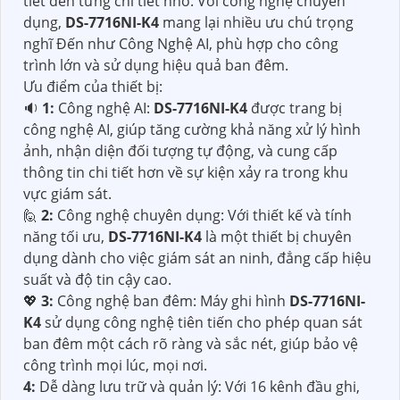
tiết đến từng chi tiết nhỏ. Với công nghệ chuyên
dụng,
DS-7716NI-K4
mang lại nhiều ưu chú trọng
nghĩ Đến như Công Nghệ AI, phù hợp cho công
trình lớn và sử dụng hiệu quả ban đêm.
Ưu điểm của thiết bị:
🔉
1:
Công nghệ AI:
DS-7716NI-K4
được trang bị
công nghệ AI, giúp tăng cường khả năng xử lý hình
ảnh, nhận diện đối tượng tự động, và cung cấp
thông tin chi tiết hơn về sự kiện xảy ra trong khu
vực giám sát.
🙋
2:
Công nghệ chuyên dụng: Với thiết kế và tính
năng tối ưu,
DS-7716NI-K4
là một thiết bị chuyên
dụng dành cho việc giám sát an ninh, đẳng cấp hiệu
suất và độ tin cậy cao.
💖
3:
Công nghệ ban đêm: Máy ghi hình
DS-7716NI-
K4
sử dụng công nghệ tiên tiến cho phép quan sát
ban đêm một cách rõ ràng và sắc nét, giúp bảo vệ
công trình mọi lúc, mọi nơi.
4:
Dễ dàng lưu trữ và quản lý: Với 16 kênh đầu ghi,