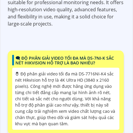
suitable for professional monitoring needs. It offers
high-resolution video quality, advanced features,
and flexibility in use, making it a solid choice for
large-scale projects.
🗨️ ĐỘ PHÂN GIẢI VIDEO TỐI ĐA MÀ DS-7NI-K SẮC
NÉT HIKVISION HỖ TRỢ LÀ BAO NHIÊU?
🤴 Độ phân giải video tối đa mà DS-7716NI-K4 sắc
nét Hikvision hỗ trợ là 4K Ultra HD (3840 x 2160
pixels). Công nghệ mới được hãng ứng dụng vào
từng chi tiết đẳng cấp mang lại hình ảnh rõ nét,
chi tiết và sắc nét cho người dùng. Với khả năng
hỗ trợ độ phân giải cao như vậy, thiết bị này sẽ
cung cấp trải nghiệm xem video chất lượng cao và
chân thực, giúp theo dõi và giám sát hiệu quả các
khu vực mà bạn quan tâm.