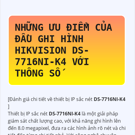
NHỮNG ƯU ĐIỂM CỦA
ĐẦU GHI HÌNH
HIKVISION
DS-
7716NI-K4
VỚI
THÔNG SỐ
[Đánh giá chi tiết về thiết bị IP sắc nét
DS-7716NI-K4
]
Thiết bị IP sắc nét
DS-7716NI-K4
là một giải pháp
giám sát chất lượng cao, với khả năng ghi hình lên
đến 8.0 megapixel, đưa ra các hình ảnh rõ nét và chi