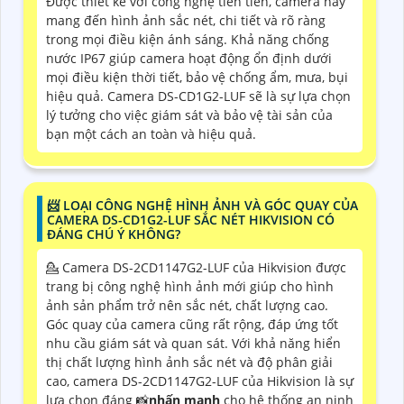
Được thiết kế với công nghệ tiên tiến, camera này
mang đến hình ảnh sắc nét, chi tiết và rõ ràng
trong mọi điều kiện ánh sáng. Khả năng chống
nước IP67 giúp camera hoạt động ổn định dưới
mọi điều kiện thời tiết, bảo vệ chống ẩm, mưa, bụi
hiệu quả. Camera DS-CD1G2-LUF sẽ là sự lựa chọn
lý tưởng cho việc giám sát và bảo vệ tài sản của
bạn một cách an toàn và hiệu quả.
📨 LOẠI CÔNG NGHỆ HÌNH ẢNH VÀ GÓC QUAY CỦA
CAMERA DS-CD1G2-LUF SẮC NÉT HIKVISION CÓ
ĐÁNG CHÚ Ý KHÔNG?
💁 Camera DS-2CD1147G2-LUF của Hikvision được
trang bị công nghệ hình ảnh mới giúp cho hình
ảnh sản phẩm trở nên sắc nét, chất lượng cao.
Góc quay của camera cũng rất rộng, đáp ứng tốt
nhu cầu giám sát và quan sát. Với khả năng hiển
thị chất lượng hình ảnh sắc nét và độ phân giải
cao, camera DS-2CD1147G2-LUF của Hikvision là sự
lựa chọn đáng 📸
nhấn mạnh
cho hệ thống an ninh