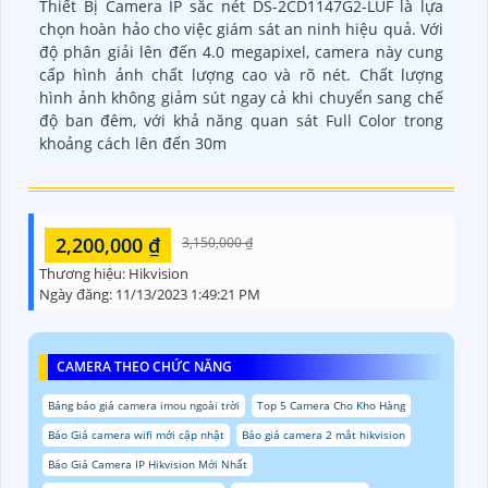
Thiết Bị Camera IP sắc nét DS-2CD1147G2-LUF là lựa
chọn hoàn hảo cho việc giám sát an ninh hiệu quả. Với
độ phân giải lên đến 4.0 megapixel, camera này cung
cấp hình ảnh chất lượng cao và rõ nét. Chất lượng
hình ảnh không giảm sút ngay cả khi chuyển sang chế
độ ban đêm, với khả năng quan sát Full Color trong
khoảng cách lên đến 30m
2,200,000 ₫
3,150,000 ₫
Thương hiệu:
Hikvision
Ngày đăng:
11/13/2023 1:49:21 PM
CAMERA THEO CHỨC NĂNG
Bảng báo giá camera imou ngoài trời
Top 5 Camera Cho Kho Hàng
Báo Giá camera wifi mới cập nhật
Báo giá camera 2 mắt hikvision
Báo Giá Camera IP Hikvision Mới Nhất