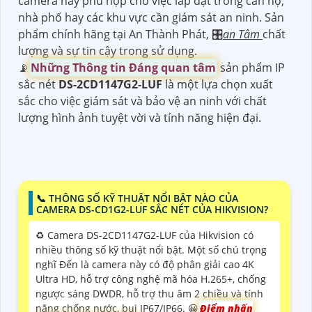
camera này phù hợp cho việc lắp đặt trong căn hộ,
nhà phố hay các khu vực cần giám sát an ninh. Sản
phẩm chính hãng tại An Thành Phát, 🎛
an Tâm
chất
lượng và sự tin cậy trong sử dụng.
📡
Những Thông tin Đáng quan tâm
sản phẩm IP
sắc nét
DS-2CD1147G2-LUF
là một lựa chọn xuất
sắc cho việc giám sát và bảo vệ an ninh với chất
lượng hình ảnh tuyệt vời và tính năng hiện đại.
📞 THÔNG SỐ KỸ THUẬT NỔI BẬT NÀO CỦA
CAMERA DS-CD1G2-LUF SẮC NÉT CỦA HIKVISION?
♻️ Camera DS-2CD1147G2-LUF của Hikvision có
nhiều thông số kỹ thuật nổi bật. Một số chú trọng
nghĩ Đến là camera này có độ phân giải cao 4K
Ultra HD, hỗ trợ công nghệ mã hóa H.265+, chống
ngược sáng DWDR, hỗ trợ thu âm 2 chiều và tính
năng chống nước, bụi IP67/IP66. 😀
Điểm nhấn