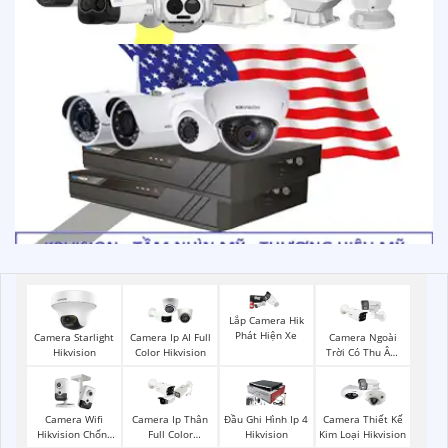
Lắp Camera Hik
Phát Hiện Xe
Camera Starlight
Camera Ip AI Full
Camera Ngoài
Hikvision
Color Hikvision
Trời Có Thu Âm
Hik
Camera Wifi
Camera Ip Thân
Đầu Ghi Hình Ip 4
Camera Thiết Kế
Hikvision Chống
Full Color
Hikvision
Kim Loại Hikvision