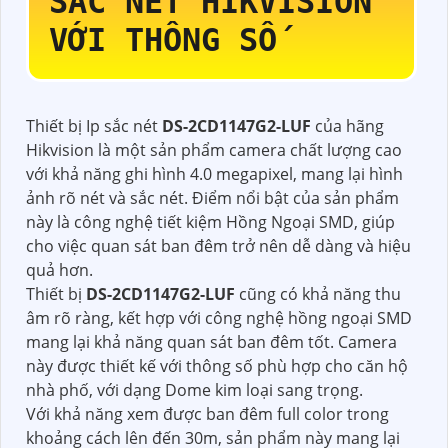
SẮC NÉT HIKVISION
VỚI THÔNG SỐ
Thiết bị Ip sắc nét
DS-2CD1147G2-LUF
của hãng
Hikvision là một sản phẩm camera chất lượng cao
với khả năng ghi hình 4.0 megapixel, mang lại hình
ảnh rõ nét và sắc nét. Điểm nổi bật của sản phẩm
này là công nghệ tiết kiệm Hồng Ngoại SMD, giúp
cho việc quan sát ban đêm trở nên dễ dàng và hiệu
quả hơn.
Thiết bị
DS-2CD1147G2-LUF
cũng có khả năng thu
âm rõ ràng, kết hợp với công nghệ hồng ngoại SMD
mang lại khả năng quan sát ban đêm tốt. Camera
này được thiết kế với thông số phù hợp cho căn hộ
nhà phố, với dạng Dome kim loại sang trọng.
Với khả năng xem được ban đêm full color trong
khoảng cách lên đến 30m, sản phẩm này mang lại