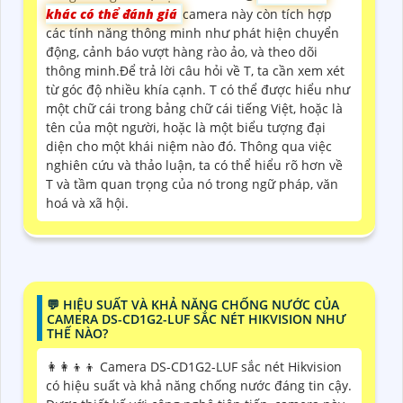
khác có thể đánh giá
camera này còn tích hợp
các tính năng thông minh như phát hiện chuyển
động, cảnh báo vượt hàng rào ảo, và theo dõi
thông minh.Để trả lời câu hỏi về T, ta cần xem xét
từ góc độ nhiều khía cạnh. T có thể được hiểu như
một chữ cái trong bảng chữ cái tiếng Việt, hoặc là
tên của một người, hoặc là một biểu tượng đại
diện cho một khái niệm nào đó. Thông qua việc
nghiên cứu và thảo luận, ta có thể hiểu rõ hơn về
T và tầm quan trọng của nó trong ngữ pháp, văn
hoá và xã hội.
️💬 HIỆU SUẤT VÀ KHẢ NĂNG CHỐNG NƯỚC CỦA
CAMERA DS-CD1G2-LUF SẮC NÉT HIKVISION NHƯ
THẾ NÀO?
👩‍👩‍👦‍👦 Camera DS-CD1G2-LUF sắc nét Hikvision
có hiệu suất và khả năng chống nước đáng tin cậy.