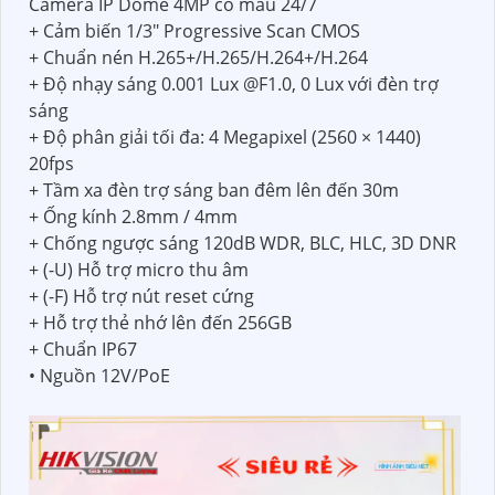
Camera IP Dome 4MP có màu 24/7
+ Cảm biến 1/3" Progressive Scan CMOS
+ Chuẩn nén H.265+/H.265/H.264+/H.264
+ Độ nhạy sáng 0.001 Lux @F1.0, 0 Lux với đèn trợ
sáng
+ Độ phân giải tối đa: 4 Megapixel (2560 × 1440)
20fps
+ Tầm xa đèn trợ sáng ban đêm lên đến 30m
+ Ống kính 2.8mm / 4mm
+ Chống ngược sáng 120dB WDR, BLC, HLC, 3D DNR
+ (-U) Hỗ trợ micro thu âm
+ (-F) Hỗ trợ nút reset cứng
+ Hỗ trợ thẻ nhớ lên đến 256GB
+ Chuẩn IP67
• Nguồn 12V/PoE