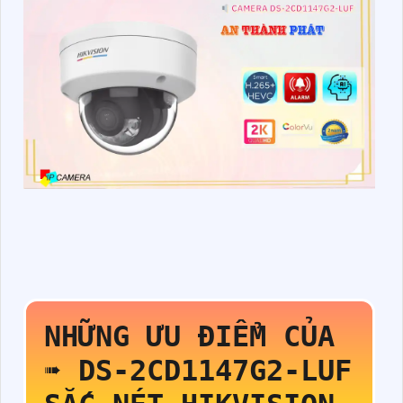
NHỮNG ƯU ĐIỂM CỦA
➠
DS-2CD1147G2-LUF