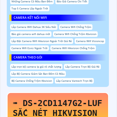
Những Camera Có Màu Ban Đêm
Báo Giá Camera Chi Tiết
Top 5 Camera Lắp Ngoài Trời
CAMERA KẾT NỐI WIFI
Lắp Camera Wifi Dahua 3K Siêu Nét
Camera Wifi Chống Trộm
Báo giá camera wifi dahua mới
Camera Wifi Chống Trộm Kbvision
Lắp Đặt Camera Wifi Hikvision Ngoài Trời Giá Rẻ
Camera Wifi Visioncop
Camera Wifi Ezviz Ngoài Trời
Camera Wifi Hikvision Chống Trộm
CAMERA THEO GÓI
Lắp trọn bộ camera Ip giá rẻ chất lượng
Lắp Camera Trọn Bộ Giá Rẻ
Lắp Bộ Camera Giám Sát Ban Đêm Có Màu
Bộ Camera Chống Trộm Kbvision
Lắp Camera Vantech Trọn Bộ
➠
DS-2CD1147G2-LUF
SẮC NÉT HIKVISION