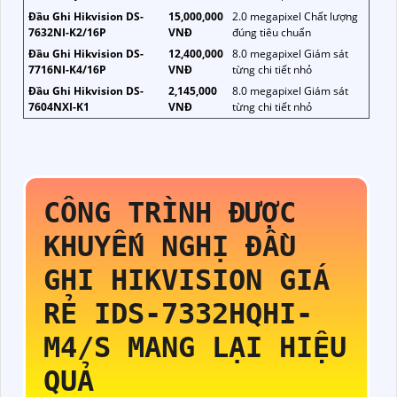
Đầu Ghi Hikvision DS-
15,000,000
2.0 megapixel Chất lượng
7632NI-K2/16P
VNĐ
đúng tiêu chuẩn
Đầu Ghi Hikvision DS-
12,400,000
8.0 megapixel Giám sát
7716NI-K4/16P
VNĐ
từng chi tiết nhỏ
Đầu Ghi Hikvision DS-
2,145,000
8.0 megapixel Giám sát
7604NXI-K1
VNĐ
từng chi tiết nhỏ
CÔNG TRÌNH ĐƯỢC
KHUYẾN NGHỊ ĐẦU
GHI HIKVISION GIÁ
RẺ
IDS-7332HQHI-
M4/S
MANG LẠI HIỆU
QUẢ