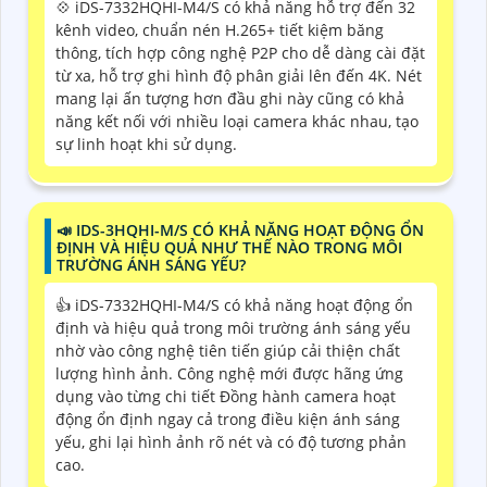
💠 iDS-7332HQHI-M4/S có khả năng hỗ trợ đến 32
kênh video, chuẩn nén H.265+ tiết kiệm băng
thông, tích hợp công nghệ P2P cho dễ dàng cài đặt
từ xa, hỗ trợ ghi hình độ phân giải lên đến 4K. Nét
mang lại ấn tượng hơn đầu ghi này cũng có khả
năng kết nối với nhiều loại camera khác nhau, tạo
sự linh hoạt khi sử dụng.
📣 IDS-3HQHI-M/S CÓ KHẢ NĂNG HOẠT ĐỘNG ỔN
ĐỊNH VÀ HIỆU QUẢ NHƯ THẾ NÀO TRONG MÔI
TRƯỜNG ÁNH SÁNG YẾU?
👍 iDS-7332HQHI-M4/S có khả năng hoạt động ổn
định và hiệu quả trong môi trường ánh sáng yếu
nhờ vào công nghệ tiên tiến giúp cải thiện chất
lượng hình ảnh. Công nghệ mới được hãng ứng
dụng vào từng chi tiết Đồng hành camera hoạt
động ổn định ngay cả trong điều kiện ánh sáng
yếu, ghi lại hình ảnh rõ nét và có độ tương phản
cao.