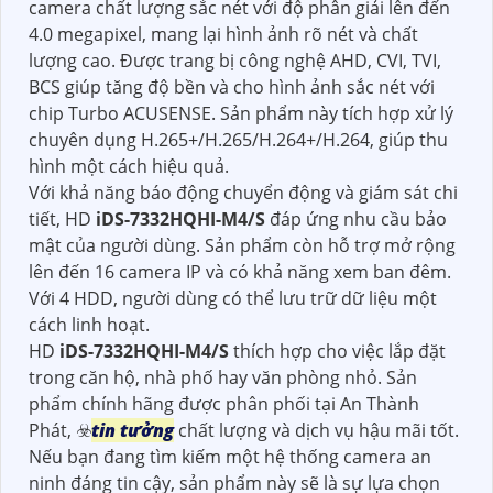
camera chất lượng sắc nét với độ phân giải lên đến
4.0 megapixel, mang lại hình ảnh rõ nét và chất
lượng cao. Được trang bị công nghệ AHD, CVI, TVI,
BCS giúp tăng độ bền và cho hình ảnh sắc nét với
chip Turbo ACUSENSE. Sản phẩm này tích hợp xử lý
chuyên dụng H.265+/H.265/H.264+/H.264, giúp thu
hình một cách hiệu quả.
Với khả năng báo động chuyển động và giám sát chi
tiết, HD
iDS-7332HQHI-M4/S
đáp ứng nhu cầu bảo
mật của người dùng. Sản phẩm còn hỗ trợ mở rộng
lên đến 16 camera IP và có khả năng xem ban đêm.
Với 4 HDD, người dùng có thể lưu trữ dữ liệu một
cách linh hoạt.
HD
iDS-7332HQHI-M4/S
thích hợp cho việc lắp đặt
trong căn hộ, nhà phố hay văn phòng nhỏ. Sản
phẩm chính hãng được phân phối tại An Thành
Phát, ☣️
tin tưởng
chất lượng và dịch vụ hậu mãi tốt.
Nếu bạn đang tìm kiếm một hệ thống camera an
ninh đáng tin cậy, sản phẩm này sẽ là sự lựa chọn