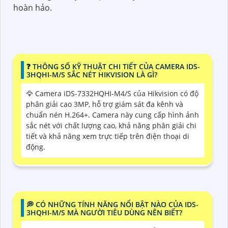
hoàn hảo.
️❓ THÔNG SỐ KỸ THUẬT CHI TIẾT CỦA CAMERA IDS-
3HQHI-M/S SẮC NÉT HIKVISION LÀ GÌ?
🦅 Camera iDS-7332HQHI-M4/S của Hikvision có độ
phân giải cao 3MP, hỗ trợ giám sát đa kênh và
chuẩn nén H.264+. Camera này cung cấp hình ảnh
sắc nét với chất lượng cao, khả năng phân giải chi
tiết và khả năng xem trực tiếp trên điện thoại di
động.
️💭 CÓ NHỮNG TÍNH NĂNG NỔI BẬT NÀO CỦA IDS-
3HQHI-M/S MÀ NGƯỜI TIÊU DÙNG NÊN BIẾT?