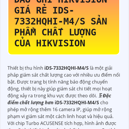
GIÁ RẺ
IDS-
7332HQHI-M4/S
SẢN
PHẨM CHẤT LƯỢNG
CỦA HIKVISION
Thiết bị thu hình
iDS-7332HQHI-M4/S
là một giải
pháp giám sát chất lượng cao với nhiều ưu điểm nổi
bật. Được trang bị tính năng báo động chuyển
động, thiết bị này giúp giám sát chi tiết mọi hoạt
động xảy ra trong khu vực được theo dõi. 🗜️
Đặc
điểm chất lượng hơn
iDS-7332HQHI-M4/S
cho
phép mở rộng thêm 16 camera IP, giúp mở rộng
phạm vi giám sát một cách linh hoạt và hiệu quả.
Với chip Turbo ACUSENSE tích hợp, hình ảnh được