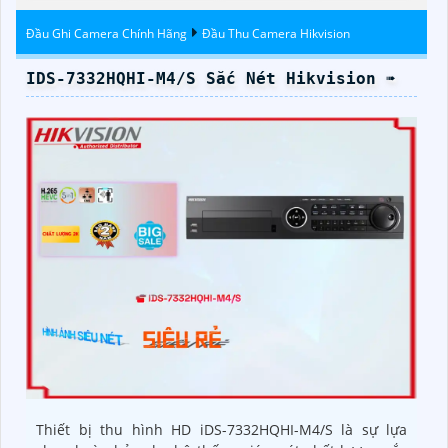
Trời
Đầu Ghi Camera Chính Hãng
Đầu Thu Camera Hikvision
IDS-7332HQHI-M4/S Sắc Nét Hikvision ➠
Thiết bị thu hình HD iDS-7332HQHI-M4/S là sự lựa