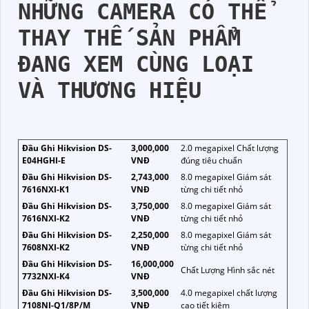
NHỮNG CAMERA CÓ THỂ
THAY THẾ SẢN PHẨM
ĐANG XEM CÙNG LOẠI
VÀ THƯƠNG HIỆU
Đầu Ghi Hikvision DS-
3,000,000
2.0 megapixel Chất lượng
E04HGHI-E
VNĐ
đúng tiêu chuẩn
Đầu Ghi Hikvision DS-
2,743,000
8.0 megapixel Giám sát
7616NXI-K1
VNĐ
từng chi tiết nhỏ
Đầu Ghi Hikvision DS-
3,750,000
8.0 megapixel Giám sát
7616NXI-K2
VNĐ
từng chi tiết nhỏ
Đầu Ghi Hikvision DS-
2,250,000
8.0 megapixel Giám sát
7608NXI-K2
VNĐ
từng chi tiết nhỏ
Đầu Ghi Hikvision DS-
16,000,000
Chất Lượng Hình sắc nét
7732NXI-K4
VNĐ
Đầu Ghi Hikvision DS-
3,500,000
4.0 megapixel chất lượng
7108NI-Q1/8P/M
VNĐ
cao tiết kiệm