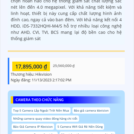
chọn hoàn hảo cho hệ thống giám sát chất lượng sắc
nét lên đến 4.0 megapixel. Với khả năng tiết kiệm và
linh hoạt, thiết bị này cung cấp chất lượng hình ảnh
đỉnh cao, ngay cả vào ban đêm. Với khả năng kết nối 4
HDD, iDS-7332HQHI-M4/S hỗ trợ nhiều loại công nghệ
như AHD, CVI, TVI, BCS mang lại độ bền cao cho hệ
thống giám sát
17,895,000 ₫
25,560,000 ₫
Thương hiệu:
Hikvision
Ngày đăng:
11/13/2023 2:17:02 PM
CAMERA THEO CHỨC NĂNG
Top 5 Camera Lắp Ngoài Trời Nên Mua
Báo giá camera kbvision
Những camera quay video đóng hàng chi tiết
Báo Giá Camera IP Kbvision
5 Camera Wifi Giá Rẻ Nên Dùng