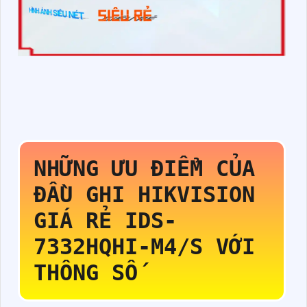
NHỮNG ƯU ĐIỂM CỦA
ĐẦU GHI HIKVISION
GIÁ RẺ
IDS-
7332HQHI-M4/S
VỚI
THÔNG SỐ