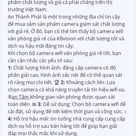
phẩm chất lượng và giá cả phải chăng trên thị
trường Việt Nam.
An Thành Phát là một trong những địa chỉ tin cậy
để mua sắm sản phẩm camera giám sát chất lượng
với giá rẻ. Ở đó, bạn có thể tìm thấy bộ camera wifi
văn phòng giá rẻ của KBvision với chất lượng tốt và
dịch vụ hậu mãi đáng tin cậy.
Khi chọn bộ camera wifi văn phòng giá rẻ tốt, bạn
cần cân nhắc các yếu tố sau:
1:
Chất lượng hình ảnh: đẳng cấp camera có độ
phân giải cao, hình ảnh sắc nét để có thể quan sát
rõ ràng mọi chi tiết. 🏆
2:
Khoảng cách lớn: Lựa
chọn camera có khả năng truyền tải tín hiệu wifi xa,
®️
an Tâm
không gian văn phòng được quan sát
toàn diện. ₪
3:
Dễ sử dụng: Chọn bộ camera wifi dễ
cài đặt, sử dụng để tiết kiệm thời gian và công sức. ↕️
4:
Hỗ trợ hậu mãi: tin tưởng nhà cung cấp cung cấp
dịch vụ hỗ trợ sau bán hàng tốt để giúp bạn giải
đáp mọi thắc mắc khi sử dụng.