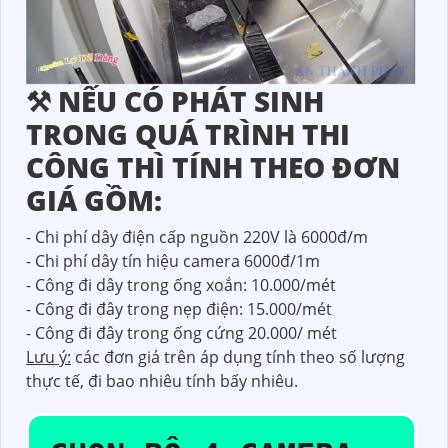
⚒ NẾU CÓ PHÁT SINH
TRONG QUÁ TRÌNH THI
CÔNG THÌ TÍNH THEO ĐƠN
GIÁ GỒM:
- Chi phí dây điện cấp nguồn 220V là 6000đ/m
- Chi phí dây tín hiệu camera 6000đ/1m
- Công đi dây trong ống xoắn: 10.000/mét
- Công đi đây trong nẹp điện: 15.000/mét
- Công đi đây trong ống cứng 20.000/ mét
Lưu ý:
các đơn giá trên áp dụng tính theo số lượng
thực tế, đi bao nhiêu tính bấy nhiêu.