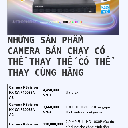
NHỮNG SẢN PHẨM
CAMERA BÁN CHẠY CÓ
THỂ THAY THẾ CÓ THỂ
THAY CÙNG HÃNG
Camera KBvision
4,450,000
KX-CAiF4003SN-
Ultra 2k
VNĐ
AB
Camera KBvision
3,668,000
FULL HD 1080P 2.0 megapixel
KX-CAiF2003SN-
VNĐ
Hình ảnh sắc nét giá rẻ
AB
2.0 MP FULL HD 1080P Vừa đủ
Camera KBvision
220,000,000
sử dụng cho công trình dân