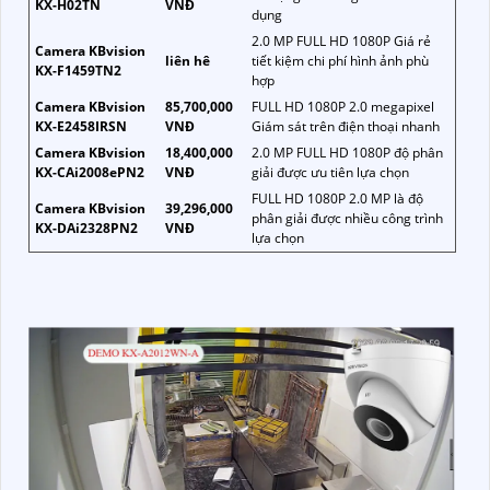
KX-H02TN
VNĐ
dụng
2.0 MP FULL HD 1080P Giá rẻ
Camera KBvision
liên hê
tiết kiệm chi phí hình ảnh phù
KX-F1459TN2
hợp
Camera KBvision
85,700,000
FULL HD 1080P 2.0 megapixel
KX-E2458IRSN
VNĐ
Giám sát trên điện thoại nhanh
Camera KBvision
18,400,000
2.0 MP FULL HD 1080P độ phân
KX-CAi2008ePN2
VNĐ
giải được ưu tiên lựa chọn
FULL HD 1080P 2.0 MP là độ
Camera KBvision
39,296,000
phân giải được nhiều công trình
KX-DAi2328PN2
VNĐ
lựa chọn