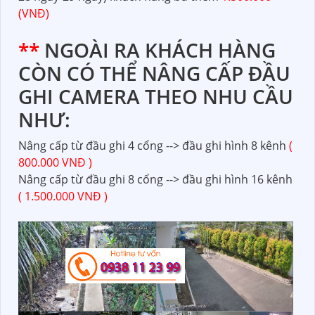
(VNĐ)
**
NGOÀI RA KHÁCH HÀNG
CÒN CÓ THỂ NÂNG CẤP ĐẦU
GHI CAMERA THEO NHU CẦU
NHƯ:
Nâng cấp từ đầu ghi 4 cổng --> đầu ghi hình 8 kênh
(
800.000 VNĐ )
Nâng cấp từ đầu ghi 8 cổng --> đầu ghi hình 16 kênh
( 1.500.000 VNĐ )