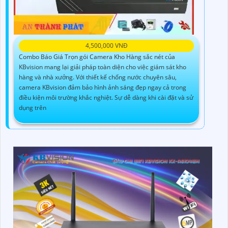
4,500,000 VNĐ
Combo Báo Giá Trọn gói Camera Kho Hàng sắc nét của
KBvision mang lại giải pháp toàn diện cho việc giám sát kho
hàng và nhà xưởng. Với thiết kế chống nước chuyên sâu,
camera KBvision đảm bảo hình ảnh sáng đẹp ngay cả trong
điều kiện môi trường khắc nghiệt. Sự dễ dàng khi cài đặt và sử
dụng trên