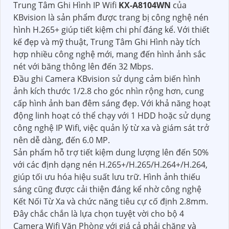
Trung Tâm Ghi Hình IP Wifi
KX-A8104WN
của
KBvision là sản phẩm được trang bị công nghệ nén
hình H.265+ giúp tiết kiệm chi phí đáng kể. Với thiết
kế đẹp và mỹ thuật, Trung Tâm Ghi Hình này tích
hợp nhiều công nghệ mới, mang đến hình ảnh sắc
nét với băng thông lên đến 32 Mbps.
Đầu ghi Camera KBvision sử dụng cảm biến hình
ảnh kích thước 1/2.8 cho góc nhìn rộng hơn, cung
cấp hình ảnh ban đêm sáng đẹp. Với khả năng hoạt
động linh hoạt có thể chạy với 1 HDD hoặc sử dụng
công nghệ IP Wifi, việc quản lý từ xa và giám sát trở
nên dễ dàng, đến 6.0 MP.
Sản phẩm hỗ trợ tiết kiệm dung lượng lên đến 50%
với các định dạng nén H.265+/H.265/H.264+/H.264,
giúp tối ưu hóa hiệu suất lưu trữ. Hình ảnh thiếu
sáng cũng được cải thiện đáng kể nhờ công nghệ
Kết Nối Từ Xa và chức năng tiêu cự cố định 2.8mm.
Đây chắc chắn là lựa chọn tuyệt vời cho bộ 4
Camera Wifi Văn Phòng với giá cả phải chăng và