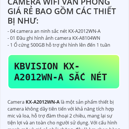
CAMERA WIFI VĂN PHÒNG
GIÁ RẺ BAO GỒM CÁC THIẾT
BỊ NHƯ:
- 04 camera an ninh sắc nét KX-A2012WN-A
- 01 Đầu ghi hình ảnh camera KX-A8104WN
- 1 Ổ cứng 500GB hỗ trợ ghi hình lên đến 1 tuần
KBVISION
KX-
A2012WN-A
SẮC NÉT
Camera
KX-A2012WN-A
là một sản phẩm thiết bị
camera không dây tiên tiến với khả năng tích hợp
mic và loa, hỗ trợ đàm thoại 2 chiều, mang lại sự
tiện lợi và an toàn cho người sử dụng. Với cấu hình