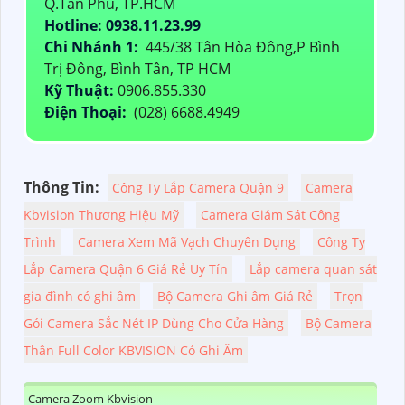
Q.Tân Phú, TP.HCM
Hotline: 0938.11.23.99
Chi Nhánh 1:
445/38 Tân Hòa Đông,P Bình
Trị Đông, Bình Tân, TP HCM
Kỹ Thuật:
0906.855.330
Điện Thoại:
(028) 6688.4949
Thông Tin:
Công Ty Lắp Camera Quận 9
Camera
Kbvision Thương Hiệu Mỹ
Camera Giám Sát Công
Trình
Camera Xem Mã Vạch Chuyên Dụng
Công Ty
Lắp Camera Quận 6 Giá Rẻ Uy Tín
Lắp camera quan sát
gia đình có ghi âm
Bộ Camera Ghi âm Giá Rẻ
Trọn
Gói Camera Sắc Nét IP Dùng Cho Cửa Hàng
Bộ Camera
Thân Full Color KBVISION Có Ghi Âm
Camera Zoom Kbvision