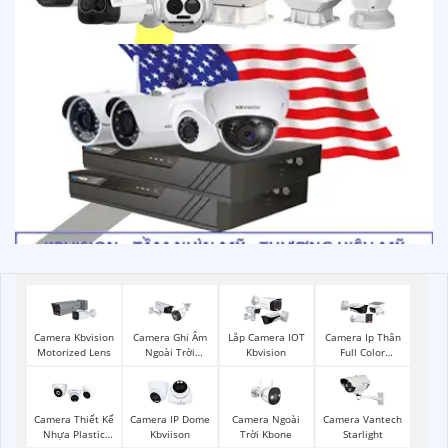
Camera Kbvision
Camera Ghi Âm
Lắp Camera IOT
Camera Ip Thân
Motorized Lens
Ngoài Trời
Kbvision
Full Color
Kbvision
Kbvision
Camera Ngoài
Camera Thiết Kế
Camera IP Dome
Camera Vantech
Trời Kbone
Nhựa Plastic
Kbviison
Starlight