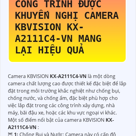
CÔNG TRÌNH ĐƯỢC
KHUYẾN NGHỊ CAMERA
KBVISION
KX-
A2111C4-VN
MANG
LẠI HIỆU QUẢ
Camera KBVISION
KX-A2111C4-VN
là một dòng
camera chất lượng cao được thiết kế đặc biệt để lắp
đặt trong môi trường khắc nghiệt như chống bụi,
chống nước, và chống ẩm, đặc biệt phù hợp cho
việc lắp đặt trong các công trình xây dựng, nhà
máy, bãi đậu xe, hoặc các khu vực ngoại vi khác.
Một số điểm nổi bật của camera KBVISION
KX-
A2111C4-VN
:
🦉
1:
Chống Bụi và Nước: Camera này có cấp độ