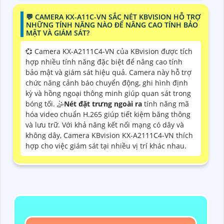
️💬 CAMERA KX-A11C-VN SẮC NÉT KBVISION HỖ TRỢ
NHỮNG TÍNH NĂNG NÀO ĐỂ NÂNG CAO TÍNH BẢO
MẬT VÀ GIÁM SÁT?
💞 Camera KX-A2111C4-VN của KBvision được tích
hợp nhiều tính năng đặc biệt để nâng cao tính
bảo mật và giám sát hiệu quả. Camera này hỗ trợ
chức năng cảnh báo chuyển động, ghi hình định
kỳ và hồng ngoại thông minh giúp quan sát trong
bóng tối. 🤹
Nét đặt trưng ngoài ra
tính năng mã
hóa video chuẩn H.265 giúp tiết kiệm băng thông
và lưu trữ. Với khả năng kết nối mạng có dây và
không dây, Camera KBvision KX-A2111C4-VN thích
hợp cho việc giám sát tại nhiều vị trí khác nhau.