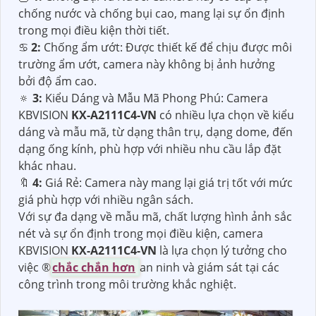
chống nước và chống bụi cao, mang lại sự ổn định
trong mọi điều kiện thời tiết.
♋
2:
Chống ẩm ướt: Được thiết kế để chịu được môi
trường ẩm ướt, camera này không bị ảnh hưởng
bởi độ ẩm cao.
🔅
3:
Kiểu Dáng và Mẫu Mã Phong Phú: Camera
KBVISION
KX-A2111C4-VN
có nhiều lựa chọn về kiểu
dáng và mẫu mã, từ dạng thân trụ, dạng dome, đến
dạng ống kính, phù hợp với nhiều nhu cầu lắp đặt
khác nhau.
🔖
4:
Giá Rẻ: Camera này mang lại giá trị tốt với mức
giá phù hợp với nhiều ngân sách.
Với sự đa dạng về mẫu mã, chất lượng hình ảnh sắc
nét và sự ổn định trong mọi điều kiện, camera
KBVISION
KX-A2111C4-VN
là lựa chọn lý tưởng cho
việc ®️
chắc chắn hơn
an ninh và giám sát tại các
công trình trong môi trường khắc nghiệt.