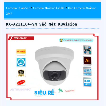
Kbvision
Camera Quan Sát
Camera Kbvision Giá Rẻ
Bán Camera Kbvision
2MP
KX-A2111C4-VN Sắc Nét KBvision