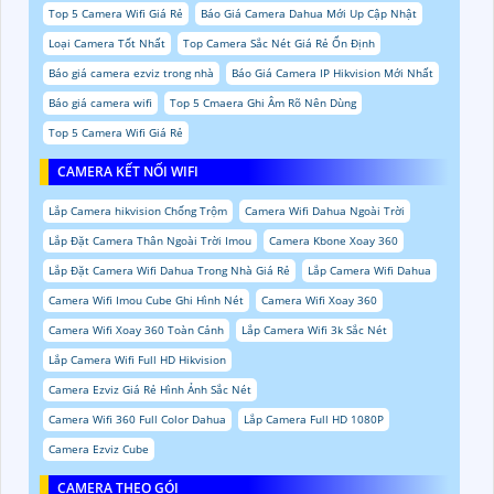
Top 5 Camera Wifi Giá Rẻ
Báo Giá Camera Dahua Mới Up Cập Nhật
Loại Camera Tốt Nhất
Top Camera Sắc Nét Giá Rẻ Ổn Định
Báo giá camera ezviz trong nhà
Báo Giá Camera IP Hikvision Mới Nhất
Báo giá camera wifi
Top 5 Cmaera Ghi Âm Rõ Nên Dùng
Top 5 Camera Wifi Giá Rẻ
CAMERA KẾT NỐI WIFI
Lắp Camera hikvision Chống Trộm
Camera Wifi Dahua Ngoài Trời
Lắp Đặt Camera Thân Ngoài Trời Imou
Camera Kbone Xoay 360
Lắp Đặt Camera Wifi Dahua Trong Nhà Giá Rẻ
Lắp Camera Wifi Dahua
Camera Wifi Imou Cube Ghi Hình Nét
Camera Wifi Xoay 360
Camera Wifi Xoay 360 Toàn Cảnh
Lắp Camera Wifi 3k Sắc Nét
Lắp Camera Wifi Full HD Hikvision
Camera Ezviz Giá Rẻ Hình Ảnh Sắc Nét
Camera Wifi 360 Full Color Dahua
Lắp Camera Full HD 1080P
Camera Ezviz Cube
CAMERA THEO GÓI