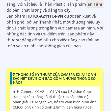
sáng. Với vật liệu là Thân Plastic, sản phẩm
an Tâm
độ bền, chất lượng và đáng tin cậy.
Sản phẩm HD
KX-A2111C4-VN
được sản xuất và
phân phối bởi An Thành Phát, một thương hiệu uy
tín và chất lượng trong lĩnh vực camera an ninh. Với
những đặc tính và ưu điểm trên, sản phẩm này
thực sự đáng để sở hữu cho việc nâng cao tính an
toàn và an ninh cho không gian của bạn.
️❓ THÔNG SỐ KỸ THUẬT CỦA CAMERA KX-A11C-VN
SẮC NÉT KBVISION BAO GỒM NHỮNG THÔNG SỐ
NÀO?
️👩‍👩 Camera KX-A2111C4-VN của KBvision được
trang bị các thông số kỹ thuật cao cấp như độ
phân giải 2.0 Megapixel, hỗ trợ cảm biến hình ảnh
CMOS, ống kính cố định 2.8mm, đèn hồng ngoại