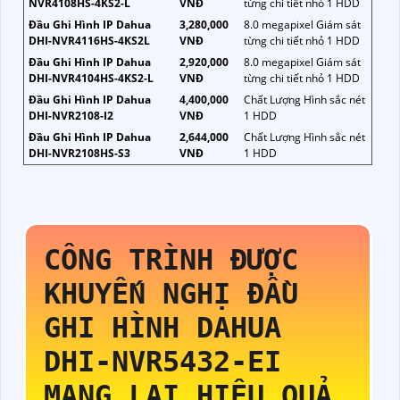
NVR4108HS-4KS2-L
VNĐ
từng chi tiết nhỏ 1 HDD
Đầu Ghi Hình IP Dahua
3,280,000
8.0 megapixel Giám sát
DHI-NVR4116HS-4KS2L
VNĐ
từng chi tiết nhỏ 1 HDD
Đầu Ghi Hình IP Dahua
2,920,000
8.0 megapixel Giám sát
DHI-NVR4104HS-4KS2-L
VNĐ
từng chi tiết nhỏ 1 HDD
Đầu Ghi Hình IP Dahua
4,400,000
Chất Lượng Hình sắc nét
DHI-NVR2108-I2
VNĐ
1 HDD
Đầu Ghi Hình IP Dahua
2,644,000
Chất Lượng Hình sắc nét
DHI-NVR2108HS-S3
VNĐ
1 HDD
CÔNG TRÌNH ĐƯỢC
KHUYẾN NGHỊ ĐẦU
GHI HÌNH DAHUA
DHI-NVR5432-EI
MANG LẠI HIỆU QUẢ