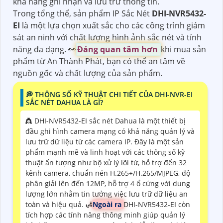
khả năng ghi nhận và lưu trữ thông tin.
Trong tổng thể, sản phẩm IP Sắc Nét
DHI-NVR5432-
EI
là một lựa chọn xuất sắc cho các công trình giám
sát an ninh với chất lượng hình ảnh sắc nét và tính
năng đa dạng. ️👀
Đáng quan tâm hơn
khi mua sản
phẩm từ An Thành Phát, bạn có thể an tâm về
nguồn gốc và chất lượng của sản phẩm.
️💭 THÔNG SỐ KỸ THUẬT CHI TIẾT CỦA DHI-NVR-EI
SẮC NÉT DAHUA LÀ GÌ?
👸 DHI-NVR5432-EI sắc nét Dahua là một thiết bị
đầu ghi hình camera mạng có khả năng quản lý và
lưu trữ dữ liệu từ các camera IP. Đây là một sản
phẩm mạnh mẽ và linh hoạt với các thông số kỹ
thuật ấn tượng như bộ xử lý lõi tứ, hỗ trợ đến 32
kênh camera, chuẩn nén H.265+/H.265/MJPEG, độ
phân giải lên đến 12MP, hỗ trợ 4 ổ cứng với dung
lượng lớn nhằm tin tưởng việc lưu trữ dữ liệu an
toàn và hiệu quả. 🛃
Ngoài ra
DHI-NVR5432-EI còn
tích hợp các tính năng thông minh giúp quản lý