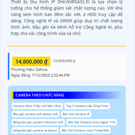
Thiết bị thu hình IP DHI-NVR5432-EI là lựa chọn lý
tưởng cho hệ thống giám sát chất lượng cao. Với khả
năng xem hình ban đêm sắc nét, 4 HDD truy cập dễ
dàng. Công nghệ IP và ONVIF giúp duy trì chất lượng
hình ảnh. Đầu ghi 64 kênh hỗ trợ Công Nghệ AI, phù
hợp cho các công trình vừa và nhỏ
14,800,000 ₫
21,000,000 ₫
Thương hiệu:
Dahua
Ngày đăng:
7/12/2023 2:52:44 PM
CAMERA THEO CHỨC NĂNG
Camera Nhìn Thấy chữ Màn Hình
Top 5 Camera Lắp Công Trình
Báo giá camera wifi dahua mới
Báo Giá Camera IP
Bảng báo giá camera hikvision mới
Báo Giá Camera Imou Ngoài Trời
bảng báo giá camera ip dahua
Báo Giá Camera imou Trong Nhà