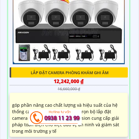
LẮP ĐẶT CAMERA PHÒNG KHÁM GHI ÂM
12,242,000 ₫
16,660,000 ₫
góp phần nâng cao chất lượng và hiệu suất của hệ
thống camera giám sát. Thiết kế trọn bộ lắp đặt
camera phòng khám ghi âm Hikvision cung cấp giải
pháp toàn diện cho việc bảo vệ an ninh và giám sát
trong môi trường y tế