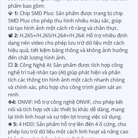
phẩm bao gồm:
💎
1:
Chip SMD Plus: Sản phẩm được trang bị chip
SMD Plus cho phép thu hình nhiều màu sắc, giúp
tái tạo hình ảnh một cách rõ ràng và chân thực.
📽
2:
H.265+/H.265/H.264+/H.264: Hỗ trợ nhiều định
dạng nén video cho phép lưu trữ dữ liệu một cách
hiệu quả, tiết kiệm băng thông và không ảnh hưởng
đến chất lượng hình ảnh.
💥
3:
Công Nghệ AI: Sản phẩm được tích hợp công
nghệ trí tuệ nhân tạo (AI) giúp phát hiện và phân
tích các thông tin hình ảnh một cách nhanh chóng
và chính xác, phù hợp cho công trình giám sát an
ninh.
✤
4:
ONVIF: Hỗ trợ công nghệ ONVIF, cho phép kết
nối và tích hợp với các thiết bị khác dễ dàng, mang
lại tính linh hoạt và sự tiện lợi trong việc sử dụng.
✺
5:
4 HDD: Sản phẩm hỗ trợ lên đến 4 ổ cứng, cho
phép lưu trữ dữ liệu một cách linh hoạt và nâng cao