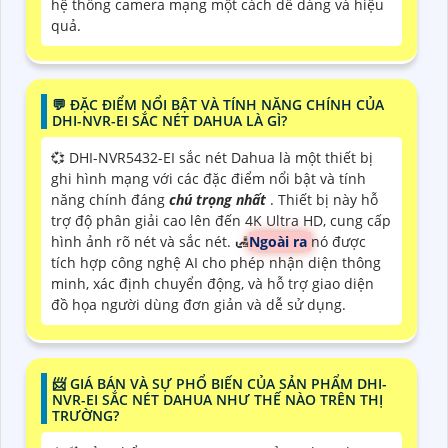
hệ thống camera mạng một cách dễ dàng và hiệu
quả.
️💬 ĐẶC ĐIỂM NỔI BẬT VÀ TÍNH NĂNG CHÍNH CỦA
DHI-NVR-EI SẮC NÉT DAHUA LÀ GÌ?
💞 DHI-NVR5432-EI sắc nét Dahua là một thiết bị
ghi hình mạng với các đặc điểm nổi bật và tính
năng chính đáng
chú trọng nhất
. Thiết bị này hỗ
trợ độ phân giải cao lên đến 4K Ultra HD, cung cấp
hình ảnh rõ nét và sắc nét. 🛃
Ngoài ra
nó được
tích hợp công nghệ AI cho phép nhận diện thông
minh, xác định chuyển động, và hỗ trợ giao diện
đồ họa người dùng đơn giản và dễ sử dụng.
📨 GIÁ BÁN VÀ SỰ PHỔ BIẾN CỦA SẢN PHẨM DHI-
NVR-EI SẮC NÉT DAHUA NHƯ THẾ NÀO TRÊN THỊ
TRƯỜNG?