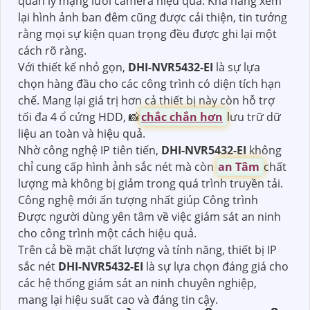
quản lý mạng lưới camera hiệu quả. Khả năng xem
lại hình ảnh ban đêm cũng được cải thiện, tin tưởng
rằng mọi sự kiện quan trọng đều được ghi lại một
cách rõ ràng.
Với thiết kế nhỏ gọn,
DHI-NVR5432-EI
là sự lựa
chọn hàng đầu cho các công trình có diện tích hạn
chế. Mang lại giá trị hơn cả thiết bị này còn hỗ trợ
tối đa 4 ổ cứng HDD, 📸
chắc chắn hơn
lưu trữ dữ
liệu an toàn và hiệu quả.
Nhờ công nghệ IP tiên tiến,
DHI-NVR5432-EI
không
chỉ cung cấp hình ảnh sắc nét mà còn
an Tâm
chất
lượng mà không bị giảm trong quá trình truyền tải.
Công nghệ mới ấn tượng nhất giúp Công trình
Được người dùng yên tâm về việc giám sát an ninh
cho công trình một cách hiệu quả.
Trên cả bề mặt chất lượng và tính năng, thiết bị IP
sắc nét
DHI-NVR5432-EI
là sự lựa chọn đáng giá cho
các hệ thống giám sát an ninh chuyên nghiệp,
mang lại hiệu suất cao và đáng tin cậy.