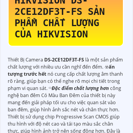
HIKVISION
DS-
2CE12DF3T-FS
SẢN
PHẨM CHẤT LƯỢNG
CỦA HIKVISION
Thiết Bị Camera
DS-2CE12DF3T-FS
là một sản phẩm
chất lượng với nhiều ưu cần nghĩ đến đểm. ☣️
ấn
tượng trước hết
nó cung cấp chất lượng âm thanh
rõ ràng, giúp bạn có thể nghe rõ mọi chi tiết trong
phạm vi quan sát. ⌔
Đặc điểm chất lượng hơn
công
nghệ ban đêm Có Màu Ban Đêm của thiết bị này
mang đến giải pháp tối ưu cho việc quan sát vào
ban đêm, giúp hình ảnh sắc nét và chân thực hơn.
Thiết bị sử dụng chip Progressive Scan CMOS giúp
thu hình với độ nét cao và tái tạo màu sắc chân
thực, giúp hình ảnh trở nên sống động hơn. Đây là