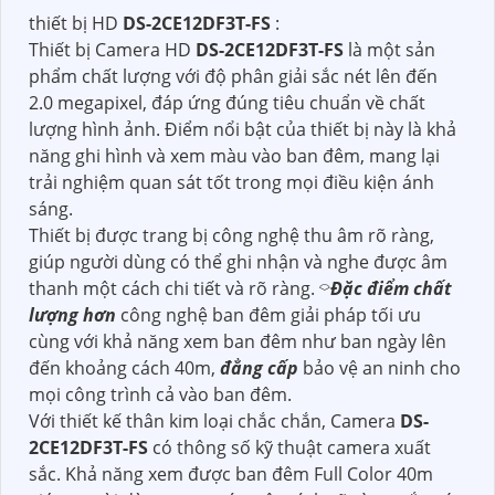
thiết bị HD
DS-2CE12DF3T-FS
:
Thiết bị Camera HD
DS-2CE12DF3T-FS
là một sản
phẩm chất lượng với độ phân giải sắc nét lên đến
2.0 megapixel, đáp ứng đúng tiêu chuẩn về chất
lượng hình ảnh. Điểm nổi bật của thiết bị này là khả
năng ghi hình và xem màu vào ban đêm, mang lại
trải nghiệm quan sát tốt trong mọi điều kiện ánh
sáng.
Thiết bị được trang bị công nghệ thu âm rõ ràng,
giúp người dùng có thể ghi nhận và nghe được âm
thanh một cách chi tiết và rõ ràng. ⌔
Đặc điểm chất
lượng hơn
công nghệ ban đêm giải pháp tối ưu
cùng với khả năng xem ban đêm như ban ngày lên
đến khoảng cách 40m,
đẳng cấp
bảo vệ an ninh cho
mọi công trình cả vào ban đêm.
Với thiết kế thân kim loại chắc chắn, Camera
DS-
2CE12DF3T-FS
có thông số kỹ thuật camera xuất
sắc. Khả năng xem được ban đêm Full Color 40m