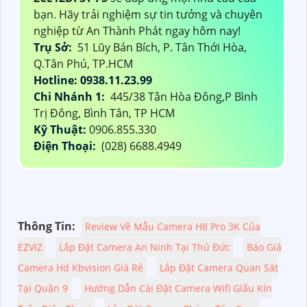
bạn. Hãy trải nghiệm sự tin tưởng và chuyên
nghiệp từ An Thành Phát ngay hôm nay!
Trụ Sở:
51 Lũy Bán Bích, P. Tân Thới Hòa,
Q.Tân Phú, TP.HCM
Hotline: 0938.11.23.99
Chi Nhánh 1:
445/38 Tân Hòa Đông,P Bình
Trị Đông, Bình Tân, TP HCM
Kỹ Thuật:
0906.855.330
Điện Thoại:
(028) 6688.4949
Thông Tin:
Review Về Mẫu Camera H8 Pro 3K Của
EZVIZ
Lắp Đặt Camera An Ninh Tại Thủ Đức
Báo Giá
Camera Hd Kbvision Giá Rẻ
Lắp Đặt Camera Quan Sát
Tại Quận 9
Hướng Dẫn Cài Đặt Camera Wifi Giấu Kín