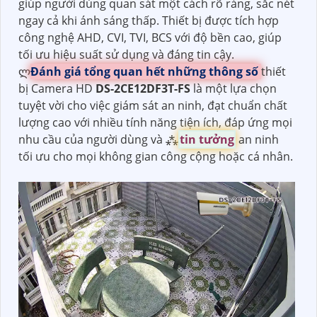
giúp người dùng quan sát một cách rõ ràng, sắc nét
ngay cả khi ánh sáng thấp. Thiết bị được tích hợp
công nghệ AHD, CVI, TVI, BCS với độ bền cao, giúp
tối ưu hiệu suất sử dụng và đáng tin cậy.
ლ
Đánh giá tổng quan hết những thông số
thiết
bị Camera HD
DS-2CE12DF3T-FS
là một lựa chọn
tuyệt vời cho việc giám sát an ninh, đạt chuẩn chất
lượng cao với nhiều tính năng tiện ích, đáp ứng mọi
nhu cầu của người dùng và ⁂
tin tưởng
an ninh
tối ưu cho mọi không gian công cộng hoặc cá nhân.