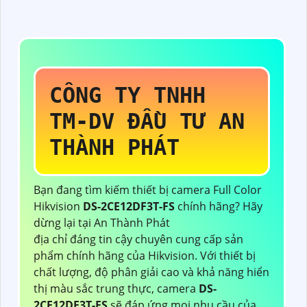
CÔNG TY TNHH
TM-DV ĐẦU TƯ AN
THÀNH PHÁT
Bạn đang tìm kiếm thiết bị camera Full Color
Hikvision
DS-2CE12DF3T-FS
chính hãng? Hãy
dừng lại tại An Thành Phát
địa chỉ đáng tin cậy chuyên cung cấp sản
phẩm chính hãng của Hikvision. Với thiết bị
chất lượng, độ phân giải cao và khả năng hiển
thị màu sắc trung thực, camera
DS-
2CE12DF3T-FS
sẽ đáp ứng mọi nhu cầu của