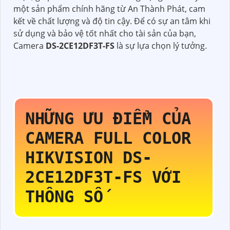
một sản phẩm chính hãng từ An Thành Phát, cam
kết về chất lượng và độ tin cậy. Để có sự an tâm khi
sử dụng và bảo vệ tốt nhất cho tài sản của bạn,
Camera
DS-2CE12DF3T-FS
là sự lựa chọn lý tưởng.
NHỮNG ƯU ĐIỂM CỦA
CAMERA FULL COLOR
HIKVISION
DS-
2CE12DF3T-FS
VỚI
THÔNG SỐ