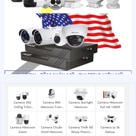
Camera Wifi
Camera 360
Camera Starlight
Camera Hikvision
Hikvision Trong
Chống Trộm
Hikvision
Full Hd 1080P
Nhà
Hikvision
Camera Hikvision
Camera Chuẩn
Camera Thiết Kế
Camera Ip 3k
Zoom
Onvif Hikvision
Nhựa Plastic
Dahua