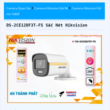
Dahua
Camera Quan Sát
Camera Hikvision Giá Rẻ
Camera Hikvision Full
Hd 1080P
DS-2CE12DF3T-FS Sắc Nét Hikvision