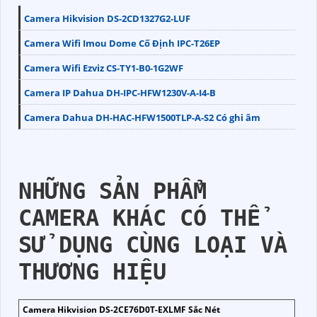
Camera Hikvision DS-2CD1327G2-LUF
Camera Wifi Imou Dome Cố Định IPC-T26EP
Camera Wifi Ezviz CS-TY1-B0-1G2WF
Camera IP Dahua DH-IPC-HFW1230V-A-I4-B
Camera Dahua DH-HAC-HFW1500TLP-A-S2 Có ghi âm
NHỮNG SẢN PHẨM
CAMERA KHÁC CÓ THỂ
SỬ DỤNG CÙNG LOẠI VÀ
THƯƠNG HIỆU
Camera Hikvision DS-2CE76D0T-EXLMF Sắc Nét