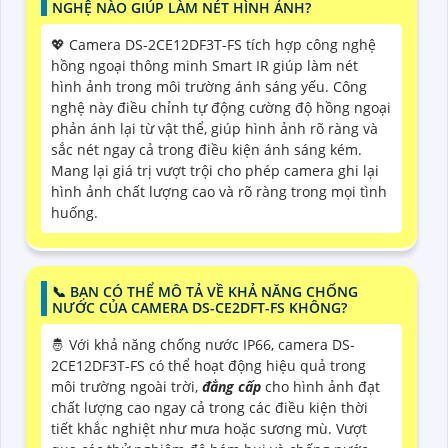
NGHỆ NÀO GIÚP LÀM NÉT HÌNH ẢNH?
💖 Camera DS-2CE12DF3T-FS tích hợp công nghệ
hồng ngoại thông minh Smart IR giúp làm nét
hình ảnh trong môi trường ánh sáng yếu. Công
nghệ này điều chỉnh tự động cường độ hồng ngoại
phản ánh lại từ vật thể, giúp hình ảnh rõ ràng và
sắc nét ngay cả trong điều kiện ánh sáng kém.
Mang lại giá trị vượt trội cho phép camera ghi lại
hình ảnh chất lượng cao và rõ ràng trong mọi tình
huống.
📞 BẠN CÓ THỂ MÔ TẢ VỀ KHẢ NĂNG CHỐNG
NƯỚC CỦA CAMERA DS-CE2DFT-FS KHÔNG?
🤴 Với khả năng chống nước IP66, camera DS-
2CE12DF3T-FS có thể hoạt động hiệu quả trong
môi trường ngoài trời,
đẳng cấp
cho hình ảnh đạt
chất lượng cao ngay cả trong các điều kiện thời
tiết khắc nghiệt như mưa hoặc sương mù. Vượt