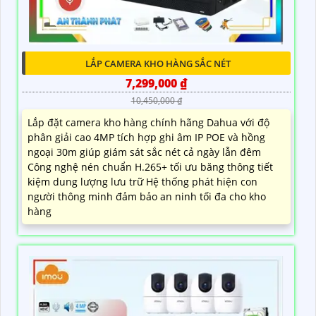
LẮP CAMERA KHO HÀNG SẮC NÉT
7,299,000 ₫
10,450,000 ₫
Lắp đặt camera kho hàng chính hãng Dahua với độ
phân giải cao 4MP tích hợp ghi âm IP POE và hồng
ngoại 30m giúp giám sát sắc nét cả ngày lẫn đêm
Công nghệ nén chuẩn H.265+ tối ưu băng thông tiết
kiệm dung lượng lưu trữ Hệ thống phát hiện con
người thông minh đảm bảo an ninh tối đa cho kho
hàng