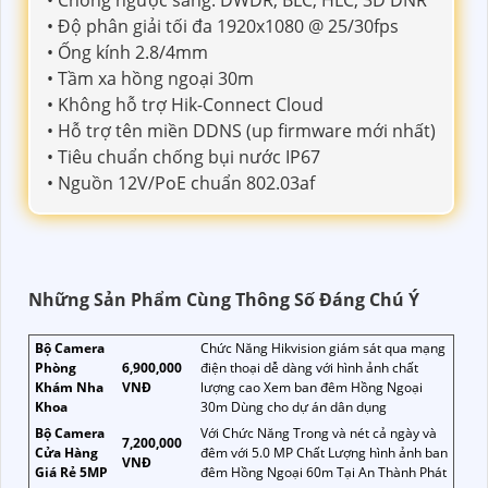
• Độ phân giải tối đa 1920x1080 @ 25/30fps
• Ống kính 2.8/4mm
• Tầm xa hồng ngoại 30m
• Không hỗ trợ Hik-Connect Cloud
• Hỗ trợ tên miền DDNS (up firmware mới nhất)
• Tiêu chuẩn chống bụi nước IP67
• Nguồn 12V/PoE chuẩn 802.03af
Những Sản Phẩm Cùng Thông Số Đáng Chú Ý
Bộ Camera
Chức Năng Hikvision giám sát qua mạng
Phòng
6,900,000
điện thoại dễ dàng với hình ảnh chất
Khám Nha
VNĐ
lượng cao Xem ban đêm Hồng Ngoại
Khoa
30m Dùng cho dự án dân dụng
Bộ Camera
Với Chức Năng Trong và nét cả ngày và
7,200,000
Cửa Hàng
đêm với 5.0 MP Chất Lượng hình ảnh ban
VNĐ
Giá Rẻ 5MP
đêm Hồng Ngoại 60m Tại An Thành Phát