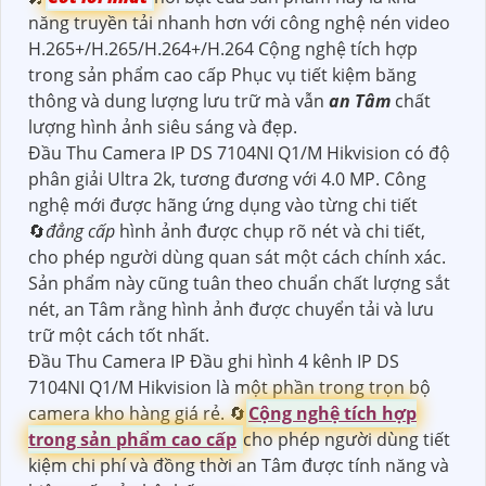
năng truyền tải nhanh hơn với công nghệ nén video
H.265+/H.265/H.264+/H.264 Cộng nghệ tích hợp
trong sản phẩm cao cấp Phục vụ tiết kiệm băng
thông và dung lượng lưu trữ mà vẫn
an Tâm
chất
lượng hình ảnh siêu sáng và đẹp.
Đầu Thu Camera IP DS 7104NI Q1/M Hikvision có độ
phân giải Ultra 2k, tương đương với 4.0 MP. Công
nghệ mới được hãng ứng dụng vào từng chi tiết
🔄
đẳng cấp
hình ảnh được chụp rõ nét và chi tiết,
cho phép người dùng quan sát một cách chính xác.
Sản phẩm này cũng tuân theo chuẩn chất lượng sắt
nét, an Tâm rằng hình ảnh được chuyển tải và lưu
trữ một cách tốt nhất.
Đầu Thu Camera IP Đầu ghi hình 4 kênh IP DS
7104NI Q1/M Hikvision là một phần trong trọn bộ
camera kho hàng giá rẻ. 🔄
Cộng nghệ tích hợp
trong sản phẩm cao cấp
cho phép người dùng tiết
kiệm chi phí và đồng thời an Tâm được tính năng và