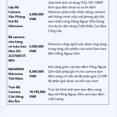
chip hình ảnh sử dụng FULL HD 1080P
Lắp Bộ
Xem qua điện thoại từ xa ổn định
Camera
Hikvision phát triển nhiều dòng camera
4,500,000
Văn Phòng
wifi thông mình mẫu mã phong phú Khi
VNĐ
Giá Rẻ
xem thiếu sáng Hồng Ngoại 30m Dùng
Hikvision
cho dự án dân dụng Chiết Khấu Cao Bao
Công Lắp
Bộ camera
cửa hàng
Hikvision công nghệ luôn được ứng dụng
có màu ban
6,500,000
trong từng sản phẩm của mình Xem ban
đêm DS-
VNĐ
đêm Hồng Ngoại 20m
2CE70DF3T-
MFS
khả năng giám sát ban đêm Hồng Ngoại
NK44W0H
8,360,000
20m Giải pháp giá rẻ cho camera ban
Hikvision
VNĐ
đêm sáng chi tiết với độ phân giải 2.0 MP
Tiết Kiệm
độ phân giải được ưu tiên lựa chọn
Trọn Bộ
Trọn bộ Hình ảnh xem ban đêm sáng
Camera
18,195,000
đẹp với Hồng Ngoại 30m xem ban đêm
Cửa Hàng
VNĐ
chất lượng
Ghi Âm