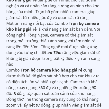
kho hàng giá rẻ
đáng để cân nhắc cho các doanh
nghiệp và cá nhân cần tăng cường an ninh cho kho
hàng của mình. Trọn bộ gồm nhiều camera, giúp
giám sát từ nhiều góc độ và quan sát rõ ràng.
Một tính năng nổi bật của Combo
Trọn bộ camera
kho hàng giá rẻ
là khả năng giám sát ban đêm. Với
công nghệ Hồng Ngoại, camera có thể giám sát
trong môi trường thiếu ánh sáng với tầm nhìn rõ
ràng lên đến 30m. Công nghệ mới được hãng ứng
dụng vào từng chi tiết
an Tâm
rằng việc giám sát sẽ
không bị gián đoạn trong bất kỳ điều kiện ánh sáng
nào.
Combo
Trọn bộ camera kho hàng giá rẻ
cũng
được thiết kế để giám sát phù hợp cho các khu vực
có diện tích lớn và nhiều góc cạnh. Camera có khả
năng xoay ngang 360 độ và nghiêng lên xuống 90
độ, 🔄
đẳng cấp
quan sát toàn cảnh của kho hàng.
Đồng thời, hệ thống camera này cũng có khả năng
zoom và lấy nét tự động, giúp nhân viên giám sát dễ