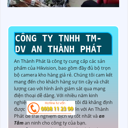
CÔNG TY TNHH TM-
DV AN THÀNH PHÁT
An Thành Phát là công ty cung cấp các sản
phẩm của Hikvision, bao gồm đầy đủ bộ trọn
bộ camera kho hàng giá rẻ. Chúng tôi cam kết
mang đến cho khách hàng sự tin cậy và chất
lượng cao với hình ảnh giám sát qua mạng
điện thoại dễ dàng. Với nhiều năm kinh
nghiệm trong ngành, chúng tôi đã khẳng định
được uy tín của mình. Hãy đến với An Thành
Phát để trải nghiệm dịch vụ tốt nhất và
an
Tâm
an ninh cho công ty của bạn.