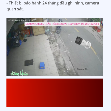
- Thiết bị bảo hành 24 tháng đầu ghi hình, camera
quan sát.
CHI TIẾT VỀ
TRỌN BỘ
CAMERA KHO HÀNG GIÁ
RẺ