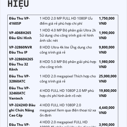
HIỆU
Đầu Thu VP-
1 HDD 2.0 MP FULL HD 1080P Ưu
1,750,000
4160SP
điểm giá rẻ phù hợp chi phí
VNĐ
1 HDD 4.0 MP Độ phân giải Ultra 2k
VP-4068H265
1,990,000
Sử dụng cho công trình giá rẻ hình
Đầu Ghi Hình
VNĐ
ảnh sắc nét
VP-32860NVR
8 HDD Ultra 4k lite Ứng dụng cho
9,800,000
Đầu Thu IP
công trình giá rẻ
VNĐ
VP-32860H265
8 HDD 5.0 MP Độ phân giải phù hợp
1,980,000
Đầu Thu 32
cho công trình
VNĐ
Kênh
Đầu Thu VP-
1 HDD 2.0 megapixel Thích hợp cho
25,000,000
32860ATC
công trình giá rẻ
VNĐ
Đầu Thu VP-
4 HDD FULL HD 1080P 2.0 MP phù
19,800,000
32460ATC
hợp chi phí hình ảnh rõ nét
VNĐ
Vantech
VP-3242HD Đầu
4 HDD FULL HD 1080P 2.0
4,440,000
ghi Chức Năng
megapixel Xem qua điện thoại từ xa
VNĐ
Cao Cấp
ổn định
4 HDD 2.0 megapixel FULL HD
Đầu Thu VP-
3,990,000