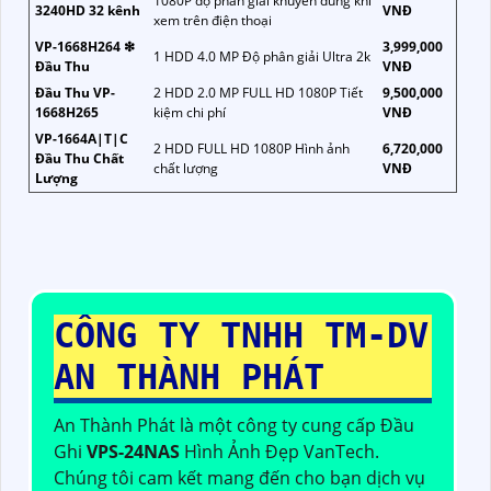
1080P độ phân giải khuyên dùng khi
3240HD 32 kênh
VNĐ
xem trên điện thoại
VP-1668H264 ❇
3,999,000
1 HDD 4.0 MP Độ phân giải Ultra 2k
Đầu Thu
VNĐ
Đầu Thu VP-
2 HDD 2.0 MP FULL HD 1080P Tiết
9,500,000
1668H265
kiệm chi phí
VNĐ
VP-1664A|T|C
2 HDD FULL HD 1080P Hình ảnh
6,720,000
Đầu Thu Chất
chất lượng
VNĐ
Lượng
CÔNG TY TNHH TM-DV
AN THÀNH PHÁT
An Thành Phát là một công ty cung cấp Đầu
Ghi
VPS-24NAS
Hình Ảnh Đẹp VanTech.
Chúng tôi cam kết mang đến cho bạn dịch vụ