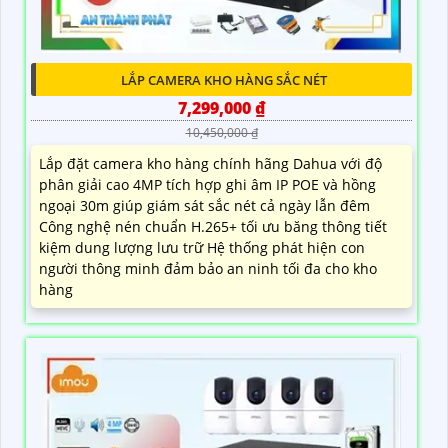
LẮP CAMERA KHO HÀNG SẮC NÉT
7,299,000 ₫
10,450,000 ₫
Lắp đặt camera kho hàng chính hãng Dahua với độ
phân giải cao 4MP tích hợp ghi âm IP POE và hồng
ngoại 30m giúp giám sát sắc nét cả ngày lẫn đêm
Công nghệ nén chuẩn H.265+ tối ưu băng thông tiết
kiệm dung lượng lưu trữ Hệ thống phát hiện con
người thông minh đảm bảo an ninh tối đa cho kho
hàng