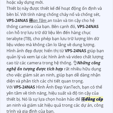
hoặc xây dựng mới.
Thiết bị này được thiết kế để hoạt động ổn định và
bền bỉ. Với tính năng chống cháy nổ và chống sét,
VPS-24NAS
🎛
an Tâm
an toàn và tin cậy cho hệ
thống camera của bạn. Bên cạnh đó,
VPS-24NAS
còn hỗ trợ lưu trữ dữ liệu lên đến hàng chục
terabyte (TB), cho phép bạn lưu trữ lượng lớn dữ
liệu video mà không cần lo lắng về dung lượng.
Hình ảnh đẹp được hiển thị từ
VPS-24NAS
giúp bạn
quản lý và xem lại các hình ảnh và video chất lượng
cao từ các camera trong hệ thống. 👌
Những công
nghệ ấn tượng được tích hợp
rất nhiều hữu dụng
cho việc giám sát an ninh, giúp bạn dễ dàng nhận
diện và phân tích các chi tiết quan trọng.
Với
VPS-24NAS
Hình Ảnh Đẹp VanTech, bạn có thể
yên tâm về tính năng, hiệu suất và độ tin cậy của
thiết bị. Nó là sự lựa chọn hoàn hảo để 🎛
đẳng cấp
an ninh và giám sát hiệu quả trong các dự án, công
trình và gia đình của bạn.