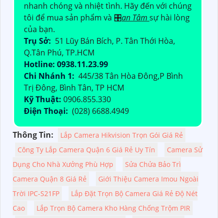
nhanh chóng và nhiệt tình. Hãy đến với chúng
tôi để mua sản phẩm và 🎛
an Tâm
sự hài lòng
của bạn.
Trụ Sở:
51 Lũy Bán Bích, P. Tân Thới Hòa,
Q.Tân Phú, TP.HCM
Hotline: 0938.11.23.99
Chi Nhánh 1:
445/38 Tân Hòa Đông,P Bình
Trị Đông, Bình Tân, TP HCM
Kỹ Thuật:
0906.855.330
Điện Thoại:
(028) 6688.4949
Thông Tin:
Lắp Camera Hikvision Trọn Gói Giá Rẻ
Công Ty Lắp Camera Quận 6 Giá Rẻ Uy Tín
Camera Sử
Dụng Cho Nhà Xưởng Phù Hợp
Sửa Chửa Bảo Trì
Camera Quận 8 Giá Rẻ
Giới Thiệu Camera Imou Ngoài
Trời IPC-S21FP
Lắp Đặt Trọn Bộ Camera Giá Rẻ Độ Nét
Cao
Lắp Trọn Bộ Camera Kho Hàng Chống Trộm PIR