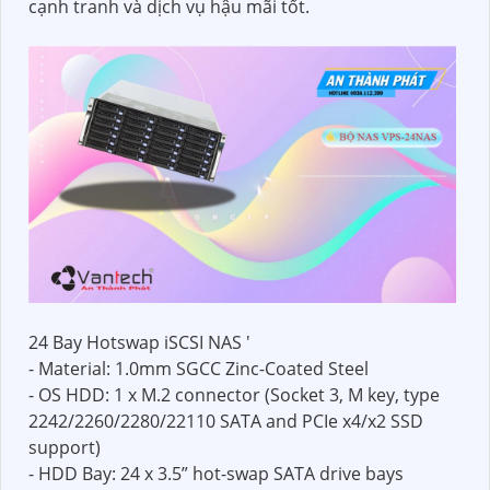
cạnh tranh và dịch vụ hậu mãi tốt.
24 Bay Hotswap iSCSI NAS '
- Material: 1.0mm SGCC Zinc-Coated Steel
- OS HDD: 1 x M.2 connector (Socket 3, M key, type
2242/2260/2280/22110 SATA and PCIe x4/x2 SSD
support)
- HDD Bay: 24 x 3.5” hot-swap SATA drive bays