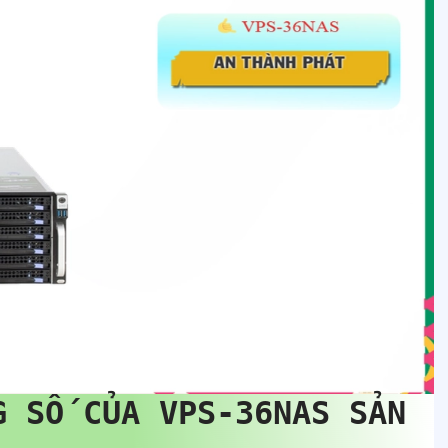
NG SỐ CỦA
VPS-36NAS
SẢN