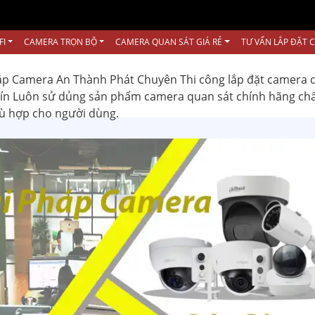
FI
CAMERA TRỌN BỘ
CAMERA QUAN SÁT GIÁ RẺ
TƯ VẤN LẮP ĐẶT 
ắp Camera An Thành Phát Chuyên Thi công lắp đặt camera 
 tín Luôn sử dủng sản phẩm camera quan sát chính hãng ch
hù hợp cho người dùng.