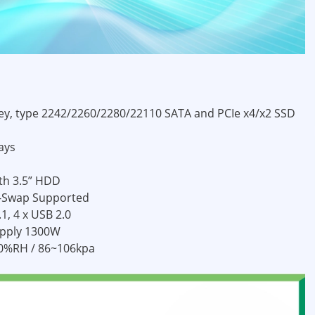
key, type 2242/2260/2280/22110 SATA and PCIe x4/x2 SSD
ays
ith 3.5” HDD
ot-Swap Supported
1, 4 x USB 2.0
upply 1300W
~90%RH / 86~106kpa