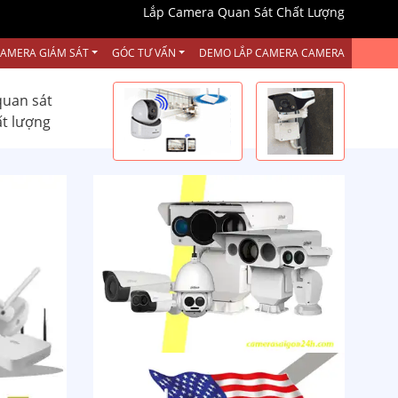
Lắp Camera Quan Sát Chất Lượng
CAMERA GIÁM SÁT
GÓC TƯ VẤN
DEMO LẮP CAMERA CAMERA
quan sát
ất lượng