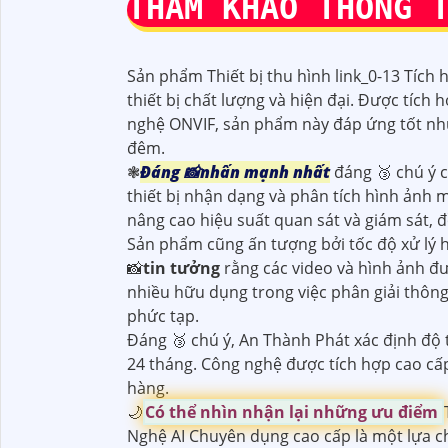
THAM KHẢO THÔNG 
Sản phẩm Thiết bị thu hình link_0-13 Tíc
thiết bị chất lượng và hiện đại. Được tích
nghệ ONVIF, sản phẩm này đáp ứng tốt nhu
đêm.
❃
Đáng 📸
nhấn mạnh
nhất
đáng 🥉 chú ý 
thiết bị nhận dạng và phân tích hình ảnh 
nâng cao hiệu suất quan sát và giám sát, đồ
Sản phẩm cũng ấn tượng bởi tốc độ xử lý
📸
tin tưởng
rằng các video và hình ảnh đượ
nhiều hữu dụng trong việc phân giải thôn
phức tạp.
Đáng 🥉 chú ý, An Thành Phát xác định độ
24 tháng. Công nghệ được tích hợp cao cấp
hàng.
🌙
Có thể nhìn nhận lại những ưu điểm
Nghệ AI Chuyên dụng cao cấp là một lựa chọ