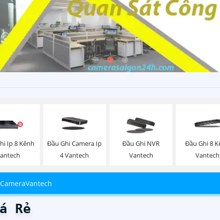
hi Ip 8 Kênh
Đầu Ghi Camera Ip
Đầu Ghi NVR
Đầu Ghi 8 
antech
4 Vantech
Vantech
Vantech
 CameraVantech
á Rẻ