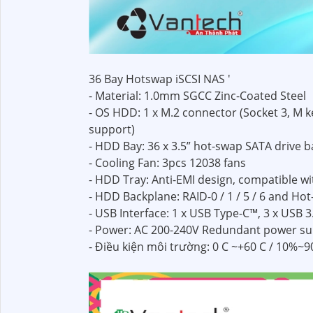
36 Bay Hotswap iSCSI NAS '
- Material: 1.0mm SGCC Zinc-Coated Steel
- OS HDD: 1 x M.2 connector (Socket 3, M 
support)
- HDD Bay: 36 x 3.5” hot-swap SATA drive b
- Cooling Fan: 3pcs 12038 fans
- HDD Tray: Anti-EMI design, compatible w
- HDD Backplane: RAID-0 / 1 / 5 / 6 and H
- USB Interface: 1 x USB Type-C™, 3 x USB 3.
- Power: AC 200-240V Redundant power s
- Điều kiện môi trường: 0 C ~+60 C / 10%