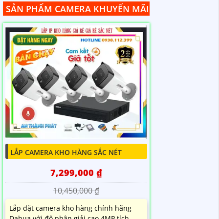
SẢN PHẨM CAMERA KHUYẾN MÃI
LẮP CAMERA KHO HÀNG SẮC NÉT
7,299,000 ₫
10,450,000 ₫
Lắp đặt camera kho hàng chính hãng
Dahua với độ phân giải cao 4MP tích