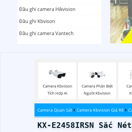
Đầu ghi camera Hikvision
Đầu ghi Kbvison
Đầu ghi camera Vantech
Ca
Camera Kbvision
Camera Phân Biệt
K
Tích Hợp Ai
Người Kbvision
Camera Quan Sát
Camera Kbvision Giá Rẻ
C
KX-E2458IRSN Sắc Nét