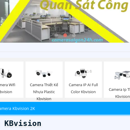
mera Wifi
Camera Thiết Kế
Camera IP AI Full
Camera Ip 
bvision
Nhựa Plastic
Color Kbvision
Kbvision
Kbvision
amera Kbvision 2K
 KBvision