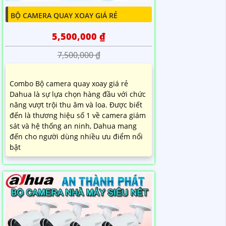
BỘ CAMERA QUAY XOAY GIÁ RẺ
5,500,000 ₫
7,500,000 ₫
Combo Bộ camera quay xoay giá rẻ
Dahua là sự lựa chọn hàng đầu với chức
năng vượt trội thu âm và loa. Được biết
đến là thương hiệu số 1 về camera giám
sát và hệ thống an ninh, Dahua mang
đến cho người dùng nhiều ưu điểm nổi
bật