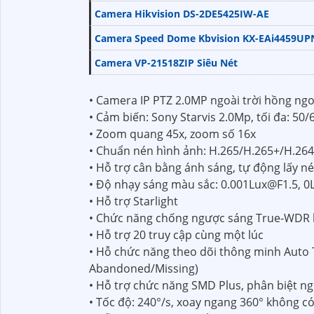
Camera Hikvision DS-2DE5425IW-AE
Camera Speed Dome Kbvision KX-EAi4459UP
Camera VP-21518ZIP Siêu Nét
• Camera IP PTZ 2.0MP ngoài trời hồng ngo
• Cảm biến: Sony Starvis 2.0Mp, tối đa: 5
• Zoom quang 45x, zoom số 16x
• Chuẩn nén hình ảnh: H.265/H.265+/H.26
• Hỗ trợ cân bằng ánh sáng, tự động lấy n
• Độ nhạy sáng màu sắc: 0.001Lux@F1.5, 0Lu
• Hỗ trợ Starlight
• Chức năng chống ngược sáng True-WDR 
• Hỗ trợ 20 truy cập cùng một lúc
• Hỗ chức năng theo dõi thông minh Auto Tr
Abandoned/Missing)
• Hỗ trợ chức năng SMD Plus, phân biệt ngư
• Tốc độ: 240°/s, xoay ngang 360° không 