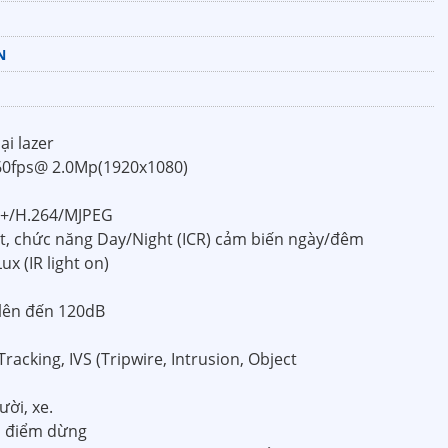
N
ại lazer
0/60fps@ 2.0Mp(1920x1080)
4+/H.264/MJPEG
ét, chức năng Day/Night (ICR) cảm biến ngày/đêm
x (IR light on)
lên đến 120dB
acking, IVS (Tripwire, Intrusion, Object
ời, xe.
có điểm dừng