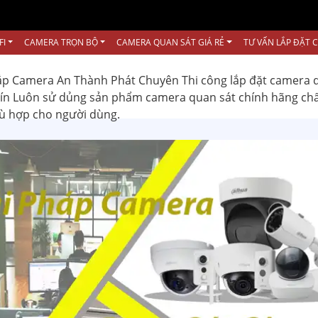
FI
CAMERA TRỌN BỘ
CAMERA QUAN SÁT GIÁ RẺ
TƯ VẤN LẮP ĐẶT 
ắp Camera An Thành Phát Chuyên Thi công lắp đặt camera 
 tín Luôn sử dủng sản phẩm camera quan sát chính hãng ch
hù hợp cho người dùng.