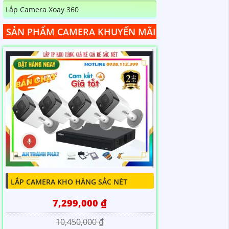
Lắp Camera Xoay 360
SẢN PHẨM CAMERA KHUYẾN MÃI
LẮP CAMERA KHO HÀNG SẮC NÉT
7,299,000 ₫
10,450,000 ₫