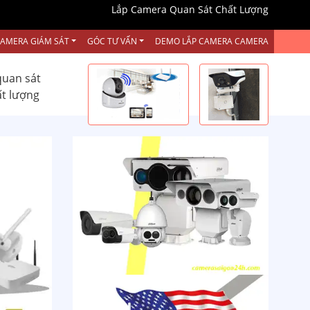
Lắp Camera Quan Sát Chất Lượng
CAMERA GIÁM SÁT
GÓC TƯ VẤN
DEMO LẮP CAMERA CAMERA
quan sát
ất lượng