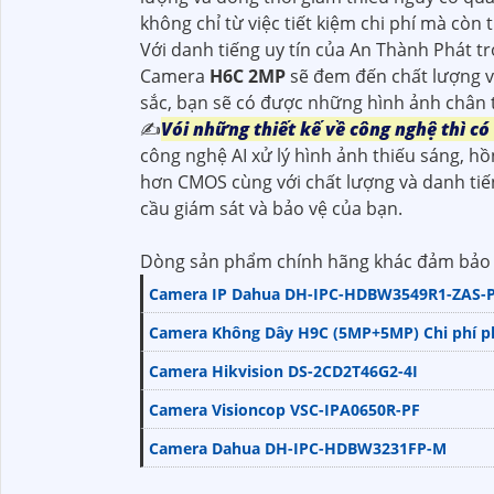
không chỉ từ việc tiết kiệm chi phí mà còn
Với danh tiếng uy tín của An Thành Phát tr
Camera
H6C 2MP
sẽ đem đến chất lượng v
sắc, bạn sẽ có được những hình ảnh chân 
✍️
Vói những thiết kế về công nghệ thì c
công nghệ AI xử lý hình ảnh thiếu sáng, hồ
hơn CMOS cùng với chất lượng và danh tiế
cầu giám sát và bảo vệ của bạn.
Dòng sản phẩm chính hãng khác đảm bảo 
Camera IP Dahua DH-IPC-HDBW3549R1-ZAS-
Camera Không Dây H9C (5MP+5MP) Chi phí 
Camera Hikvision DS-2CD2T46G2-4I
Camera Visioncop VSC-IPA0650R-PF
Camera Dahua DH-IPC-HDBW3231FP-M