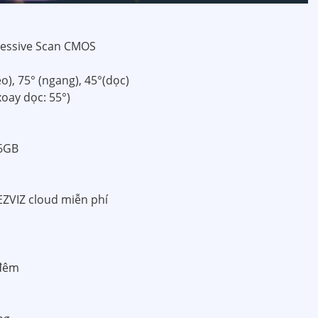
gressive Scan CMOS
), 75° (ngang), 45°(dọc)
xoay dọc: 55°)
56GB
ZVIZ cloud miễn phí
 đêm