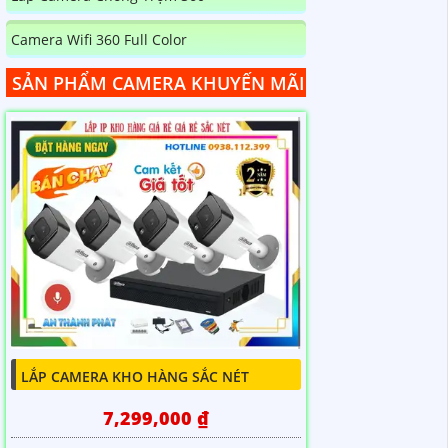
Camera Wifi 360 Full Color
SẢN PHẨM CAMERA KHUYẾN MÃI
LẮP CAMERA KHO HÀNG SẮC NÉT
7,299,000 ₫