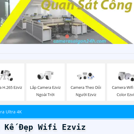
Lắp Camera Ezviz
 H.265 Ezviz
Camera Theo Dỏi
Camera Wifi 
Ngoài Trời
Người Ezviz
Color Ezv
a Ultra 4K
 Kế Đẹp Wifi Ezviz