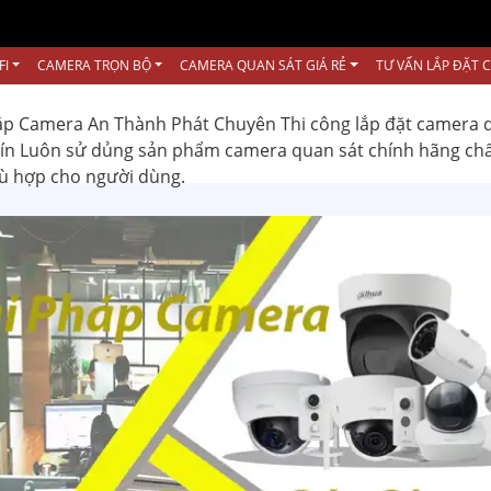
FI
CAMERA TRỌN BỘ
CAMERA QUAN SÁT GIÁ RẺ
TƯ VẤN LẮP ĐẶT 
ắp Camera An Thành Phát Chuyên Thi công lắp đặt camera 
 tín Luôn sử dủng sản phẩm camera quan sát chính hãng ch
hù hợp cho người dùng.