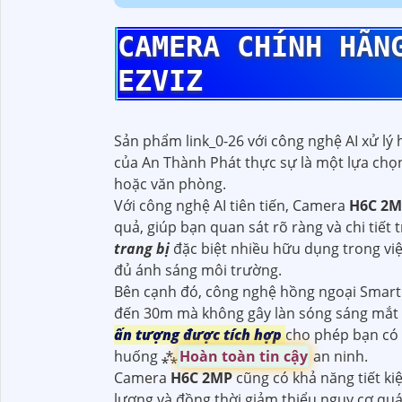
CAMERA CHÍNH HÃ
EZVIZ
Sản phẩm link_0-26 với công nghệ AI xử lý
của An Thành Phát thực sự là một lựa chọn
hoặc văn phòng.
Với công nghệ AI tiên tiến, Camera
H6C 2
quả, giúp bạn quan sát rõ ràng và chi tiết 
trang bị
đặc biệt nhiều hữu dụng trong vi
đủ ánh sáng môi trường.
Bên cạnh đó, công nghệ hồng ngoại Smart I
đến 30m mà không gây làn sóng sáng mắt 
ấn tượng được tích hợp
cho phép bạn có 
huống ⁂
Hoàn toàn tin cậy
an ninh.
Camera
H6C 2MP
cũng có khả năng tiết k
lượng và đồng thời giảm thiểu nguy cơ quá