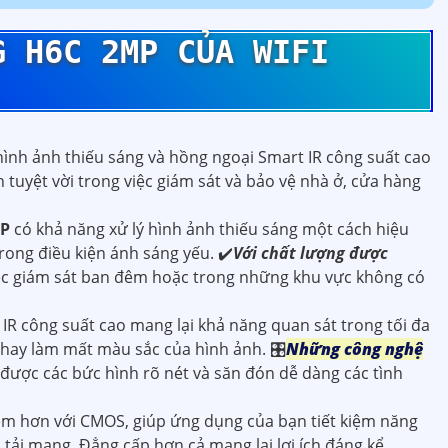
NG
H6C 2MP
CỦA WIFI
 hình ảnh thiếu sáng và hồng ngoại Smart IR công suất cao
 tuyệt vời trong việc giám sát và bảo vệ nhà ở, cửa hàng
MP
có khả năng xử lý hình ảnh thiếu sáng một cách hiệu
trong điều kiện ánh sáng yếu. ✔️
Với chất lượng được
ệc giám sát ban đêm hoặc trong những khu vực không có
R công suất cao mang lại khả năng quan sát trong tối đa
hay làm mất màu sắc của hình ảnh. 🎛
Những công nghệ
được các bức hình rõ nét và săn đón dễ dàng các tình
iệm hơn với CMOS, giúp ứng dụng của bạn tiết kiệm năng
 tải mạng. Đẳng cấp hơn cả mang lại lợi ích đáng kể