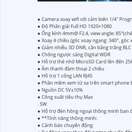
● Camera xoay wifi với cảm biến 1/4" Pro
● Độ Phân giải Full HD 1920×1080
● Ống kính 4mm@ F2.4, view angle: 85°(chéo
● Xoay 4 chiều (góc xoay ngang: 340°, góc 
● Giảm nhiễu 3D DNR, cân bằng trắng BLC
● Chống ngược sáng Digital WDR
● Hỗ trợ thẻ nhớ MicroSD Card lên đến 2
● Âm thanh đàm thoại 2 chiều
● Hỗ trợ 1 cổng LAN RJ45
● Phần mềm xem từ xa trên smart phone E
● Nguồn DC 5V±10%
● Công suất tiêu thụ Max
. 5W
● Hỗ trợ đèn hồng ngoại thông minh ban
● **Tính năng thông minh:
● Cảnh báo chuyển động