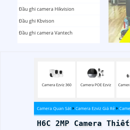
Đầu ghi camera Hikvision
Đầu ghi Kbvison
Đầu ghi camera Vantech
Camera Ezviz 360
Camera POE Ezviz
Camera
Camera Quan Sát
Camera Ezviz Giá Rẻ
Camer
H6C 2MP Camera Thiết